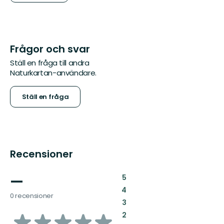
Frågor och svar
Ställ en fråga till andra
Naturkartan-användare.
Ställ en fråga
Recensioner
—
:
5
:
4
0 recensioner
:
3
av
:
2