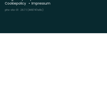
Cookiepolicy
Impressum
phx-sto-01 · 26.7.1 (449747a8c)