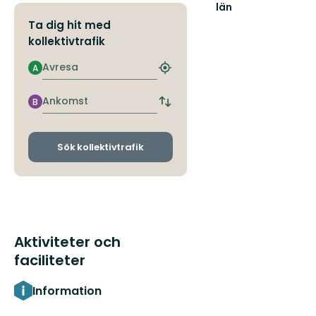
län
Ta dig hit med
kollektivtrafik
Avresa
A
Hitta
närmaste
hållplats
Ankomst
B
Byt
avgångs-
och
ankomsthållplatser
Sök kollektivtrafik
Aktiviteter och
faciliteter
Information