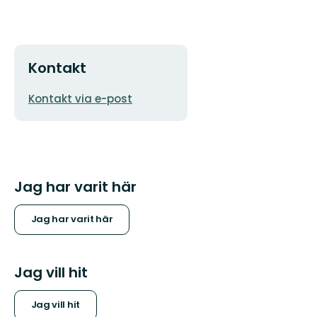
Kontakt
E-
Kontakt via e-post
postadress
Jag har varit här
Jag har varit här
Jag vill hit
Jag vill hit