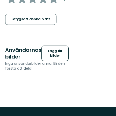
:
1
5
stjärnor
Betygsätt denna plats
Användarnas
Lägg till
bilder
bilder
Inga användarbilder ännu. Bli den
första att dela!