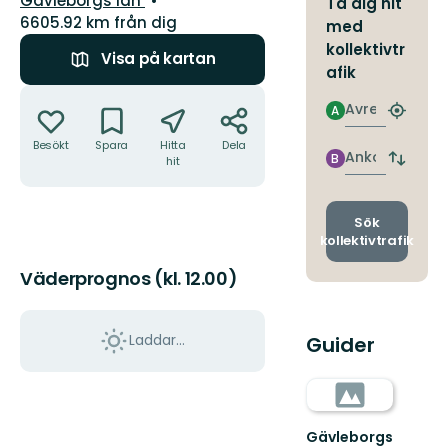
Gävleborgs län
Ta dig hit
6605.92 km från dig
med
kollektivtr
Visa på kartan
afik
Åtgärder
Avresa
A
Hitta
närmas
Besökt
Spara
Hitta
Dela
hållpla
Ankomst
B
hit
Byt
avgång
och
ankomst
Sök
kollektivtrafik
Väderprognos (kl. 12.00)
Laddar...
Guider
Gävleborgs