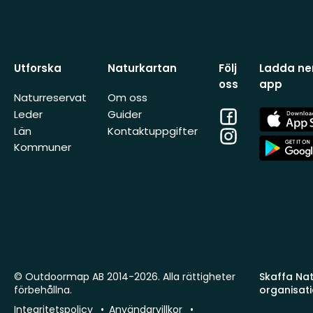
Utforska
Naturkartan
Följ
Ladda ner
oss
app
Naturreservat
Om oss
Facebook
App
Leder
Guider
Store
Län
Kontaktuppgifter
Instagram
App
Kommuner
Store
© Outdoormap AB 2014-2026. Alla rättigheter
Skaffa Natu
förbehållna.
organisat
Integritetspolicy
Användarvillkor