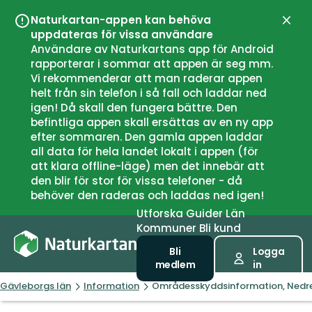
Naturkartan-appen kan behöva
Stän
uppdateras för vissa användare
Användare av Naturkartans app för Android
rapporterar i sommar att appen är seg mm.
Vi rekommenderar att man raderar appen
helt från sin telefon i så fall och laddar ned
igen! Då skall den fungera bättre. Den
befintliga appen skall ersättas av en ny app
efter sommaren. Den gamla appen laddar
all data för hela landet lokalt i appen (för
att klara offline-läge) men det innebär att
den blir för stor för vissa telefoner - då
behöver den raderas och laddas ned igen!
Utforska
Guider
Län
Kommuner
Bli kund
Bli
Logga
medlem
in
Gävleborgs län
Information
Områdesskyddsinformation, Nedr