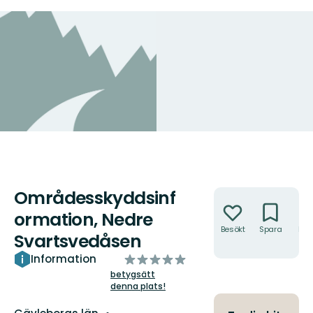
Områdesskyddsinf
Åtgärder
ormation, Nedre
Besökt
Spara
Hitt
Svartsvedåsen
hit
av
Information
5
betygsätt
denna plats!
stjärnor
Län: