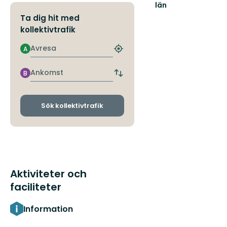
län
Ta dig hit med
kollektivtrafik
Avresa
A
Hitta
närmaste
hållplats
Ankomst
B
Byt
avgångs-
och
ankomsthållplatser
Sök kollektivtrafik
Aktiviteter och
faciliteter
Information