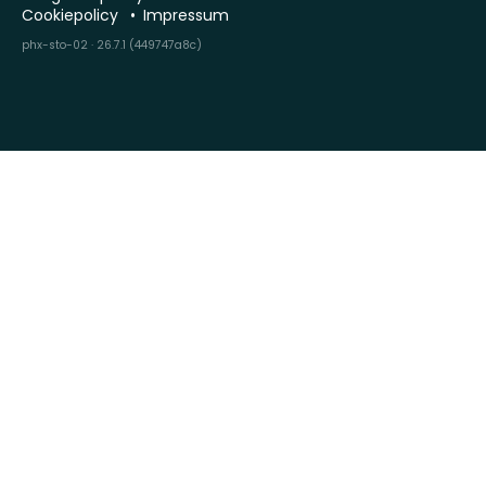
Cookiepolicy
Impressum
phx-sto-02 · 26.7.1 (449747a8c)