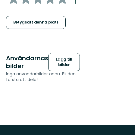
:
1
5
stjärnor
Betygsätt denna plats
Användarnas
Lägg till
bilder
bilder
Inga användarbilder ännu. Bli den
första att dela!