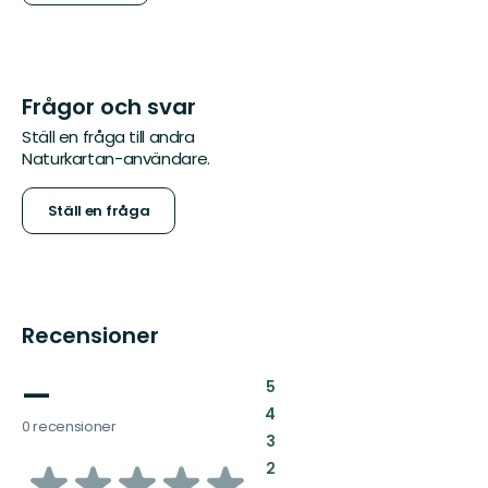
Frågor och svar
Ställ en fråga till andra
Naturkartan-användare.
Ställ en fråga
Recensioner
—
:
5
:
4
0 recensioner
:
3
av
:
2