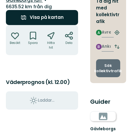
Gävleborgs län
Ta dig hit
6635.52 km från dig
med
kollektivtr
Visa på kartan
afik
Åtgärder
Avresa
A
Hitta
närmas
Besökt
Spara
Hitta
Dela
hållpla
Ankomst
B
hit
Byt
avgång
och
ankomst
Sök
kollektivtrafik
Väderprognos (kl. 12.00)
Laddar...
Guider
Gävleborgs