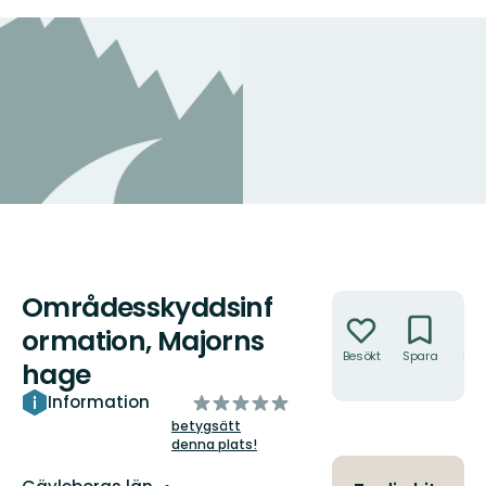
Områdesskyddsinf
Åtgärder
ormation, Majorns
Besökt
Spara
Hitt
hage
hit
av
Information
5
betygsätt
denna plats!
stjärnor
Län: