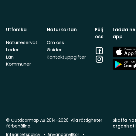
Utforska
Naturkartan
Följ
Ladda ner
oss
app
Naturreservat
Om oss
Facebook
App
Leder
Guider
Store
Län
Kontaktuppgifter
Instagram
App
Kommuner
Store
© Outdoormap AB 2014-2026. Alla rättigheter
Skaffa Natu
förbehållna.
organisat
Integritetspolicy
Användarvillkor