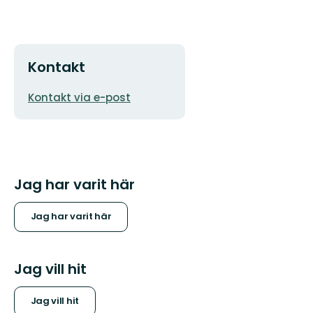
Kontakt
E-
Kontakt via e-post
postadress
Jag har varit här
Jag har varit här
Jag vill hit
Jag vill hit