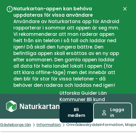
Naturkartan-appen kan behöva
Stän
uppdateras för vissa användare
Användare av Naturkartans app för Android
rapporterar i sommar att appen är seg mm.
Vi rekommenderar att man raderar appen
helt från sin telefon i så fall och laddar ned
igen! Då skall den fungera bättre. Den
befintliga appen skall ersättas av en ny app
efter sommaren. Den gamla appen laddar
all data för hela landet lokalt i appen (för
att klara offline-läge) men det innebär att
den blir för stor för vissa telefoner - då
behöver den raderas och laddas ned igen!
Utforska
Guider
Län
Kommuner
Bli kund
Bli
Logga
medlem
in
Gävleborgs län
Information
Områdesskyddsinformation, Majo