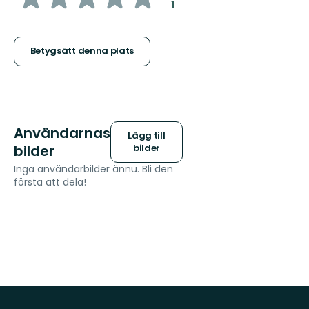
:
1
5
stjärnor
Betygsätt denna plats
Användarnas
Lägg till
bilder
bilder
Inga användarbilder ännu. Bli den
första att dela!