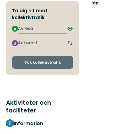
län
Ta dig hit med
kollektivtrafik
Avresa
A
Hitta
närmaste
hållplats
Ankomst
B
Byt
avgångs-
och
ankomsthållplatser
Sök kollektivtrafik
Aktiviteter och
faciliteter
Information