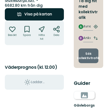
Gävleborgs län
Ta dig hit
6682.80 km från dig
med
kollektivtr
Visa på kartan
afik
Åtgärder
Avresa
A
Hitta
närmas
Besökt
Spara
Hitta
Dela
hållpla
Ankomst
B
hit
Byt
avgång
och
ankomst
Sök
kollektivtrafik
Väderprognos (kl. 12.00)
Laddar...
Guider
Gävleborgs