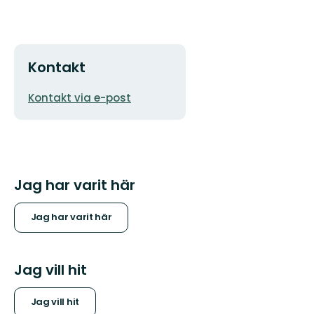
Kontakt
E-
Kontakt via e-post
postadress
Jag har varit här
Jag har varit här
Jag vill hit
Jag vill hit