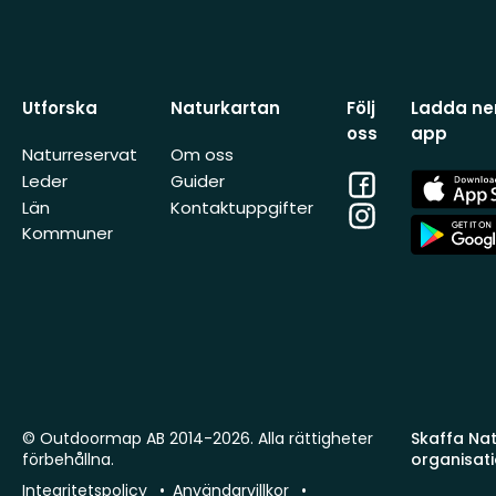
Utforska
Naturkartan
Följ
Ladda ner
oss
app
Naturreservat
Om oss
Facebook
App
Leder
Guider
Store
Län
Kontaktuppgifter
Instagram
App
Kommuner
Store
© Outdoormap AB 2014-2026. Alla rättigheter
Skaffa Natu
förbehållna.
organisat
Integritetspolicy
Användarvillkor