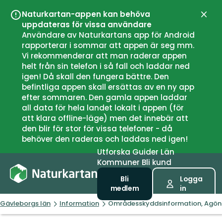
Naturkartan-appen kan behöva
Stän
uppdateras för vissa användare
Användare av Naturkartans app för Android
rapporterar i sommar att appen är seg mm.
Vi rekommenderar att man raderar appen
helt från sin telefon i så fall och laddar ned
igen! Då skall den fungera bättre. Den
befintliga appen skall ersättas av en ny app
efter sommaren. Den gamla appen laddar
all data för hela landet lokalt i appen (för
att klara offline-läge) men det innebär att
den blir för stor för vissa telefoner - då
behöver den raderas och laddas ned igen!
Utforska
Guider
Län
Kommuner
Bli kund
Bli
Logga
medlem
in
Gävleborgs län
Information
Områdesskyddsinformation, Agön