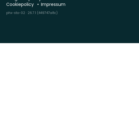
Cookiepolicy
Impressum
phx-sto-02 · 26.7.1 (449747a8c)