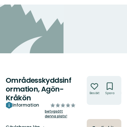
Områdesskyddsinf
Åtgärder
ormation, Agön-
Besökt
Spara
Hitt
Kråkön
hit
av
Information
5
betygsätt
denna plats!
stjärnor
Län: