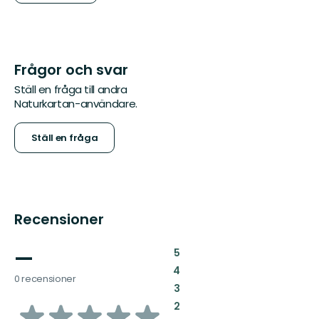
Frågor och svar
Ställ en fråga till andra
Naturkartan-användare.
Ställ en fråga
Recensioner
—
:
5
:
4
0 recensioner
:
3
av
:
2