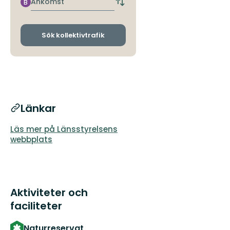
Ankomst
B
Byt
avgångs-
och
ankomsthållplatser
Sök kollektivtrafik
Länkar
Läs mer på Länsstyrelsens
webbplats
Aktiviteter och
faciliteter
Naturreservat