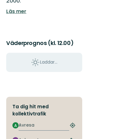
2000.
Läs mer
Väderprognos (kl. 12.00)
Laddar...
Ta dig hit med
kollektivtrafik
Avresa
A
Hitta
närmaste
hållplats