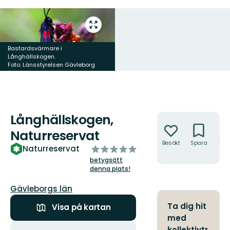
Gå
till
helskärmsläge
Bastardsvärmare i
Långhällskogen.
Foto: Länsstyrelsen Gävleborg
Långhällskogen,
Åtgärder
Naturreservat
Besökt
Spara
Hitt
av
Naturreservat
hit
5
betygsätt
stjärnor
denna plats!
Län:
Gävleborgs län
Ta dig hit
Visa på kartan
med
Åtgärder
kollektivtr