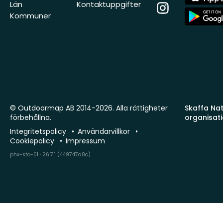
Store
Län
Kontaktuppgifter
Instagram
App
Kommuner
Store
© Outdoormap AB 2014-2026. Alla rättigheter
Skaffa Natu
förbehållna.
organisat
Integritetspolicy
Användarvillkor
Cookiepolicy
Impressum
phx-sto-01 · 26.7.1 (449747a8c)