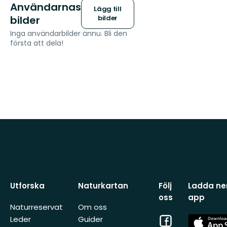
Användarnas
Lägg till
bilder
bilder
Inga användarbilder ännu. Bli den
första att dela!
Utforska
Naturkartan
Följ
Ladda ner
oss
app
Naturreservat
Om oss
Facebook
App
Leder
Guider