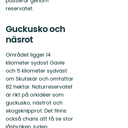
passerar genom
reservatet.
Guckusko och
näsrot
Området ligger 14
kilometer sydost Gävle
och 5 kilometer sydväst
om Skutskär och omfattar
82 hektar. Naturreservatet
är rikt på orkidéer som
guckusko, nästrot och
skogsknipprot. Det finns
också chans att få se stor
låsbräken, luden