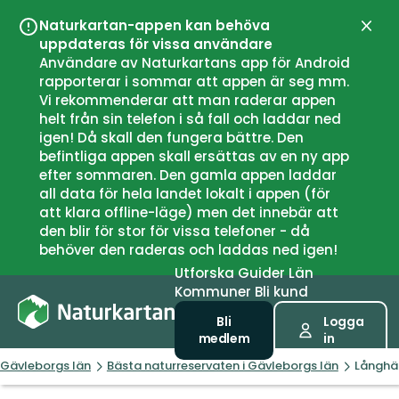
Naturkartan-appen kan behöva
Stän
uppdateras för vissa användare
Användare av Naturkartans app för Android
rapporterar i sommar att appen är seg mm.
Vi rekommenderar att man raderar appen
helt från sin telefon i så fall och laddar ned
igen! Då skall den fungera bättre. Den
befintliga appen skall ersättas av en ny app
efter sommaren. Den gamla appen laddar
all data för hela landet lokalt i appen (för
att klara offline-läge) men det innebär att
den blir för stor för vissa telefoner - då
behöver den raderas och laddas ned igen!
Utforska
Guider
Län
Kommuner
Bli kund
Bli
Logga
medlem
in
Gävleborgs län
Bästa naturreservaten i Gävleborgs län
Långhäl