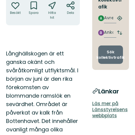
afik
Besökt
Spara
Hitta
Dela
Avresa
hit
A
Hitta
närmas
hållpla
Ankomst
B
Byt
avgång
och
ankomst
Beskrivning
Sök
Långhällskogen är ett
kollektivtrafik
ganska okänt och
svåråtkomligt utflyktsmål. I
början av juni är den rika
förekomsten av
Länkar
blommande ramslök en
sevärdhet. Området är
Läs mer på
Länsstyrelsens
påverkat av kalk från
webbplats
Bottenhavet. Det innehåller
ovanligt många olika