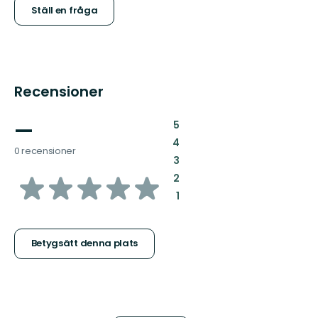
Ställ en fråga
Recensioner
—
:
5
:
4
0 recensioner
:
3
av
:
2
:
1
5
stjärnor
Betygsätt denna plats