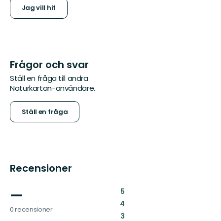
Jag vill hit
Frågor och svar
Ställ en fråga till andra
Naturkartan-användare.
Ställ en fråga
Recensioner
—
:
5
:
4
0 recensioner
:
3