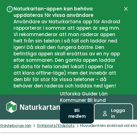
Naturkartan-appen kan behöva
Stän
uppdateras för vissa användare
Användare av Naturkartans app för Android
rapporterar i sommar att appen är seg mm.
Vi rekommenderar att man raderar appen
helt från sin telefon i så fall och laddar ned
igen! Då skall den fungera bättre. Den
befintliga appen skall ersättas av en ny app
efter sommaren. Den gamla appen laddar
all data för hela landet lokalt i appen (för
att klara offline-läge) men det innebär att
den blir för stor för vissa telefoner - då
behöver den raderas och laddas ned igen!
Utforska
Guider
Län
Kommuner
Bli kund
Bli
Logga
medlem
in
Gävleborgs län
Grillplats/Eldplats
Huvudentrén eldstad vid str