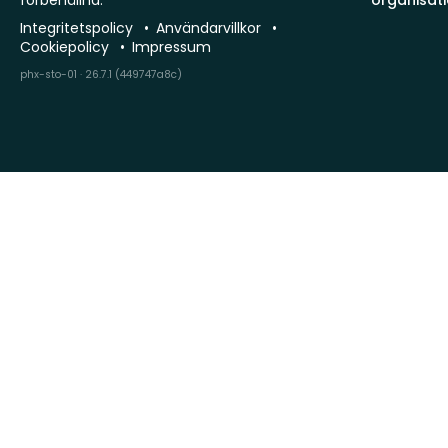
förbehållna.
organisat
Integritetspolicy
Användarvillkor
Cookiepolicy
Impressum
phx-sto-01 · 26.7.1 (449747a8c)