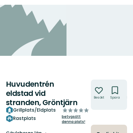
Huvudentrén
Åtgärder
eldstad vid
Besökt
Spara
Hitt
stranden, Gröntjärn
hit
av
Grillplats/Eldplats
5
betygsätt
Rastplats
stjärnor
denna plats!
Län: