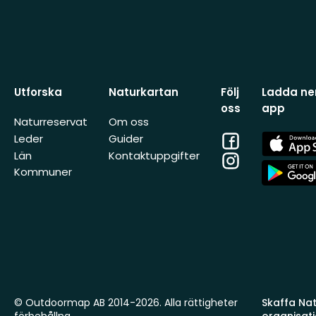
Utforska
Naturkartan
Följ
Ladda ner
oss
app
Naturreservat
Om oss
Facebook
App
Leder
Guider
Store
Län
Kontaktuppgifter
Instagram
App
Kommuner
Store
© Outdoormap AB 2014-2026. Alla rättigheter
Skaffa Natu