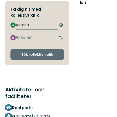
län
Ta dig hit med
kollektivtrafik
Avresa
A
Hitta
närmaste
hållplats
Ankomst
B
Byt
avgångs-
och
ankomsthållplatser
Sök kollektivtrafik
Aktiviteter och
faciliteter
Rastplats
Grillplats/Eldplats