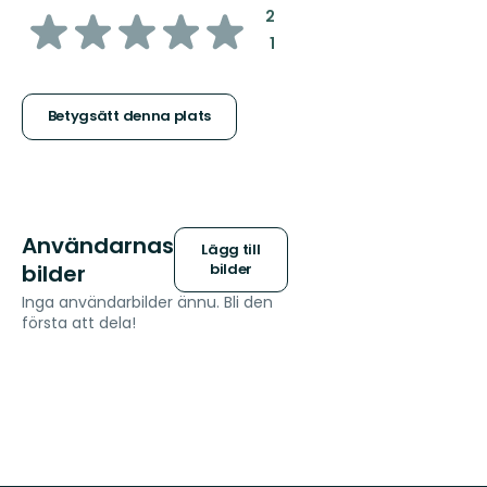
av
:
2
:
1
5
stjärnor
Betygsätt denna plats
Användarnas
Lägg till
bilder
bilder
Inga användarbilder ännu. Bli den
första att dela!