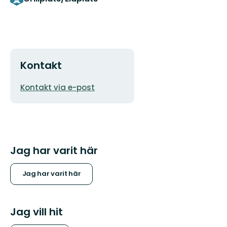
Kontakt
E-
Kontakt via e-post
postadress
Jag har varit här
Jag har varit här
Jag vill hit