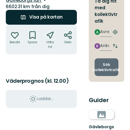
Gävleborgs län
Ta dig hit
6602.31 km från dig
med
kollektivtr
Visa på kartan
afik
Åtgärder
Avresa
A
Hitta
närmas
Besökt
Spara
Hitta
Dela
hållpla
Ankomst
B
hit
Byt
avgång
och
ankomst
Sök
kollektivtrafik
Väderprognos (kl. 12.00)
Laddar...
Guider
Gävleborgs