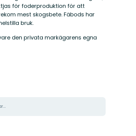
jas för foderproduktion för att
förekom mest skogsbete. Fäbods har
lstilla bruk.
 vare den privata markägarens egna
r...