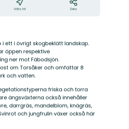
Hitta hit
Dela
i ett i övrigt skogbeklätt landskap.
ar öppen respektive
ing ner mot Fäbodsjön.
ydost om Torsåker och omfattar 8
rk och vatten.
egetationstyperna friska och torra
re ängsväxterna också innehåller
vre, darrgräs, mandelblom, knägräs,
Svinrot och jungfrulin växer också här