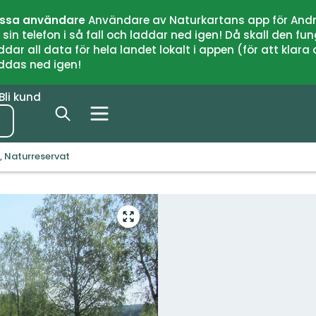
issa användare
Användare av Naturkartans app för Andr
n telefon i så fall och laddar ned igen! Då skall den fun
 all data för hela landet lokalt i appen (för att klara of
addas ned igen!
Bli kund
 Naturreservat
Gå
till
helskärmsläge