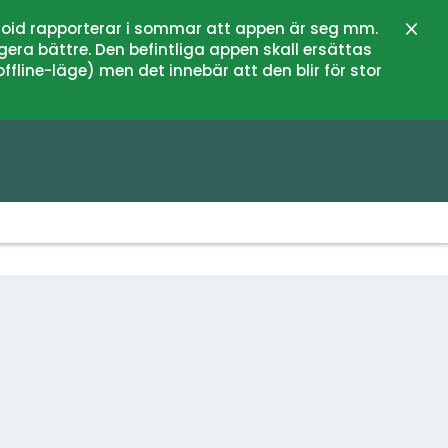
oid rapporterar i sommar att appen är seg mm.
Stän
gera bättre. Den befintliga appen skall ersättas
fline-läge) men det innebär att den blir för stor