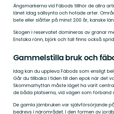
Ängsmarkerna vid Fäbods tillhör de allra artr
länet idag sällsynta och hotade arter. Områ
bete eller slåtter på minst 200 år, kanske län
Skogen i reservatet domineras av granar me
Enstaka rönn, björk och tall finns också spri
Gammelstilla bruk och fäbo
Idag kan du uppleva Fäbods som ensligt bel
Går du tillbaka i tiden till den epok när det
Skommarhyttan måste läget ha varit centra
de båda platserna, vid vägen som förband
De gamla järnbruken var självförsörjande p
bedrevs i närområdet. I den formen av jordbr