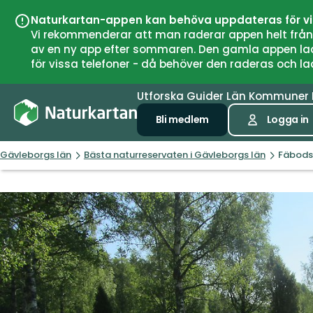
Naturkartan-appen kan behöva uppdateras för v
Vi rekommenderar att man raderar appen helt från si
av en ny app efter sommaren. Den gamla appen laddar
för vissa telefoner - då behöver den raderas och l
Utforska
Guider
Län
Kommuner
Bli medlem
Logga in
Gävleborgs län
Bästa naturreservaten i Gävleborgs län
Fäbods,