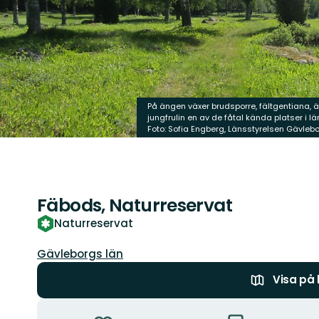
På ängen växer brudsporre, fältgentiana,
jungfrulin en av de fåtal kända platser i lä
Foto: Sofia Engberg, Länsstyrelsen Gävleb
Fäbods, Naturreservat
Naturreservat
Län:
Gävleborgs län
Visa på
Åtgärder