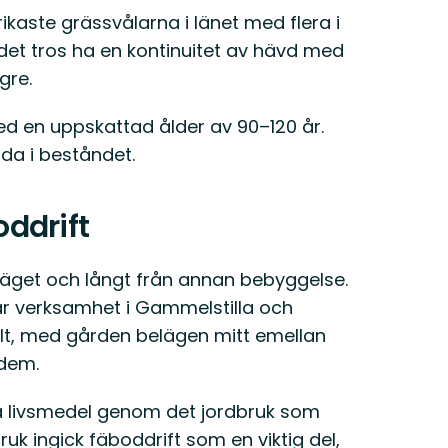
ikaste grässvålarna i länet med flera i
det tros ha en kontinuitet av hävd med
gre.
d en uppskattad ålder av 90–120 år.
dda i beståndet.
ddrift
äget och långt från annan bebyggelse.
 var verksamhet i Gammelstilla och
lt, med gården belägen mitt emellan
 dem.
å livsmedel genom det jordbruk som
uk ingick fäboddrift som en viktig del,