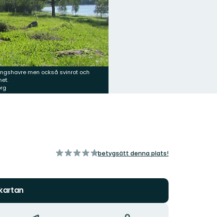
 ängshavre men också svinrot och
net.
org
av
betygsätt denna plats!
5
stjärnor
 kartan