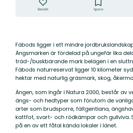
Besökt
Spara
Beskrivning
Fäbods ligger i ett mindre jordbrukslandskap 
Ängsmarken är fördelad på ungefär lika del
träd-/buskbärande mark belägen i en sluttn
Fäbods naturreservat ligger 10 kilometer s
hektar med naturlig gräsmark, skog, åkerma
Ängen, som ingår i Natura 2000, består av v
ängs- och hedtyper som förutom de vanliga
arter som brudsporre, fältgentiana, ängsha
kattfot, svart- och rödkämpar och gullviva. 
på en av ett fåtal kända lokaler i länet.