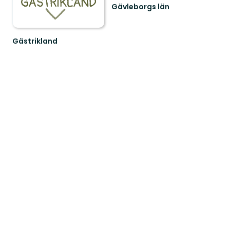
Gävleborgs län
Gästrikland
Hitta
ditt
nästa
friluftsäventyr
i
Gästrikland!