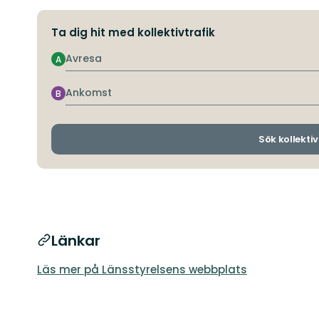
Ta dig hit med kollektivtrafik
Avresa
A
Ankomst
B
Sök kollektiv
Länkar
Läs mer på Länsstyrelsens webbplats