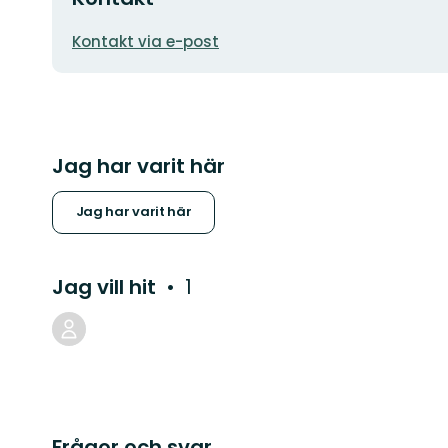
E-
Kontakt via e-post
postadress
Jag har varit här
Jag har varit här
Jag vill hit
1
Frågor och svar