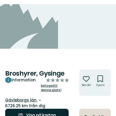
Broshyrer, Gysinge
Åtgärder
av
Information
5
Besökt
Spara
Hitt
betygsätt
hit
denna plats!
stjärnor
Län:
Gävleborgs län
6726.25 km från dig
Visa på kartan