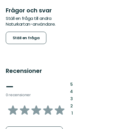
Frågor och svar
Ställ en fråga till andra
Naturkartan-användare.
Ställ en fråga
Recensioner
—
:
5
:
4
0 recensioner
:
3
av
:
2
:
1
5