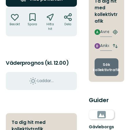
Ta dig hit
med
Åtgärder
kollektivtr
afik
Besökt
Spara
Hitta
Dela
hit
Avresa
A
Hitta
närmas
hållpla
Ankomst
B
Byt
avgång
och
Väderprognos (kl. 12.00)
ankomst
Sök
kollektivtrafik
Laddar...
Guider
Ta dig hit med
Gävleborgs
kollektivtrafik