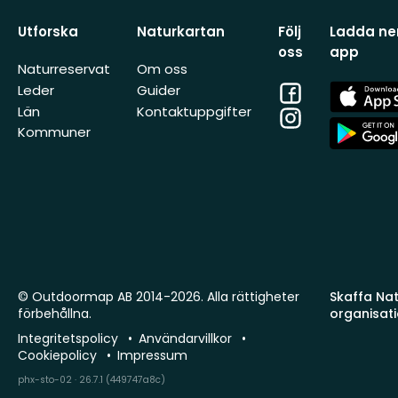
Utforska
Naturkartan
Följ
Ladda ner
oss
app
Naturreservat
Om oss
Facebook
App
Leder
Guider
Store
Län
Kontaktuppgifter
Instagram
App
Kommuner
Store
© Outdoormap AB 2014-2026. Alla rättigheter
Skaffa Natu
förbehållna.
organisat
Integritetspolicy
Användarvillkor
Cookiepolicy
Impressum
phx-sto-02 · 26.7.1 (449747a8c)