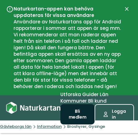
Naturkartan-appen kan behöva
Stän
uppdateras för vissa användare
Användare av Naturkartans app för Android
rapporterar i sommar att appen är seg mm.
Vi rekommenderar att man raderar appen
helt från sin telefon i så fall och laddar ned
igen! Då skall den fungera bättre. Den
befintliga appen skall ersättas av en ny app
efter sommaren. Den gamla appen laddar
all data för hela landet lokalt i appen (för
att klara offline-läge) men det innebär att
den blir för stor för vissa telefoner - då
behöver den raderas och laddas ned igen!
Utforska
Guider
Län
Kommuner
Bli kund
Bli
Logga
medlem
in
Gävleborgs län
Information
Broshyrer, Gysinge