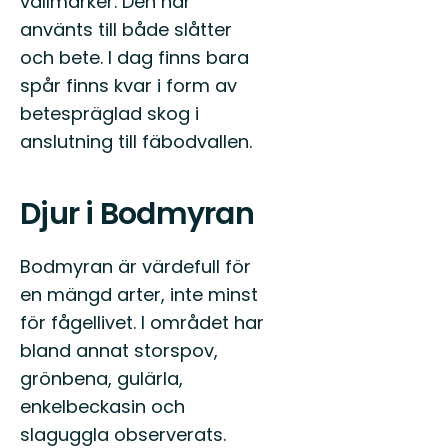
vallmarker. Den har
använts till både slåtter
och bete. I dag finns bara
spår finns kvar i form av
betespräglad skog i
anslutning till fäbodvallen.
Djur i Bodmyran
Bodmyran är värdefull för
en mängd arter, inte minst
för fågellivet. I området har
bland annat storspov,
grönbena, gulärla,
enkelbeckasin och
slaguggla observerats.