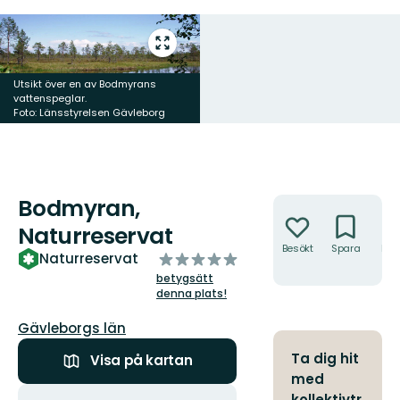
Gå
till
helskärmsläge
Utsikt över en av Bodmyrans
vattenspeglar.
Foto: Länsstyrelsen Gävleborg
Bodmyran,
Åtgärder
Naturreservat
Besökt
Spara
Hitt
av
Naturreservat
hit
5
betygsätt
stjärnor
denna plats!
Län:
Gävleborgs län
Ta dig hit
Visa på kartan
med
Åtgärder
kollektivtr