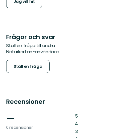
Jag vill hit
Frågor och svar
Ställ en fråga till andra
Naturkartan-användare.
Ställ en fråga
Recensioner
—
:
5
:
4
0 recensioner
:
3