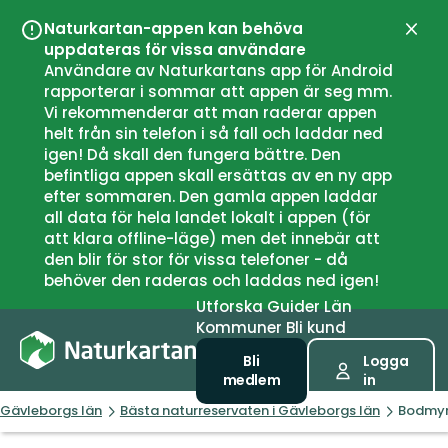
Naturkartan-appen kan behöva
Stän
uppdateras för vissa användare
Användare av Naturkartans app för Android
rapporterar i sommar att appen är seg mm.
Vi rekommenderar att man raderar appen
helt från sin telefon i så fall och laddar ned
igen! Då skall den fungera bättre. Den
befintliga appen skall ersättas av en ny app
efter sommaren. Den gamla appen laddar
all data för hela landet lokalt i appen (för
att klara offline-läge) men det innebär att
den blir för stor för vissa telefoner - då
behöver den raderas och laddas ned igen!
Utforska
Guider
Län
Kommuner
Bli kund
Bli
Logga
medlem
in
Gävleborgs län
Bästa naturreservaten i Gävleborgs län
Bodmyr