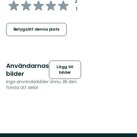
av
:
2
:
1
5
stjärnor
Betygsätt denna plats
Användarnas
Lägg till
bilder
bilder
Inga användarbilder ännu. Bli den
första att dela!