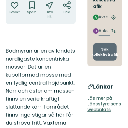
afik
Besökt
Spara
Hitta
Dela
Avresa
hit
A
Hitta
närmas
hållpla
Ankomst
B
Byt
avgång
och
ankomst
Beskrivning
Sök
Bodmyran är en av landets
kollektivtrafik
nordligaste koncentriska
mossar. Det är en
kupolformad mosse med
en tydlig central höjdpunkt.
Länkar
Norr och öster om mossen
finns en serie kraftigt
Läs mer på
Länsstyrelsens
sluttande kärr. I området
webbplats
finns inga stigar så här får
du ströva fritt. Växterna