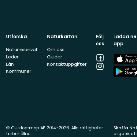
Utforska
Naturkartan
Följ
Ladda ner
oss
app
Naturreservat
Om oss
Facebook
App
Leder
Guider
Store
Län
Kontaktuppgifter
Instagram
App
Kommuner
Store
© Outdoormap AB 2014-2026. Alla rättigheter
Skaffa Natu
förbehållna.
organisat