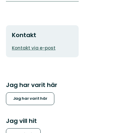
Kontakt
E-
Kontakt via e-post
postadress
Jag har varit här
Jag har varit här
Jag vill hit