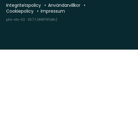
Integritetspolicy
Användarvillkor
Cookiepolicy
Impressum
phx-sto-02 · 26.7.1 (449747a8c)