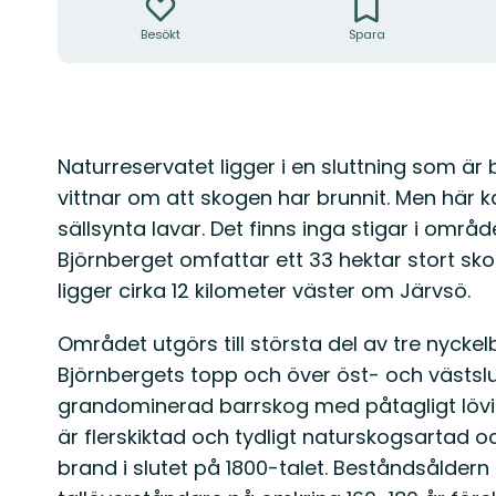
Besökt
Spara
Beskrivning
Naturreservatet ligger i en sluttning som är 
vittnar om att skogen har brunnit. Men här 
sällsynta lavar. Det finns inga stigar i områd
Björnberget omfattar ett 33 hektar stort 
ligger cirka 12 kilometer väster om Järvsö.
Området utgörs till största del av tre nycke
Björnbergets topp och över öst- och västslu
grandominerad barrskog med påtagligt lövi
är flerskiktad och tydligt naturskogsartad 
brand i slutet på 1800-talet. Beståndsåldern