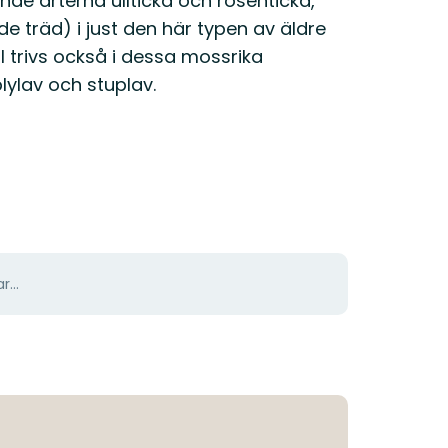
de arterna ullticka och rosenticka,
de träd) i just den här typen av äldre
l trivs också i dessa mossrika
lylav och stuplav.
r...