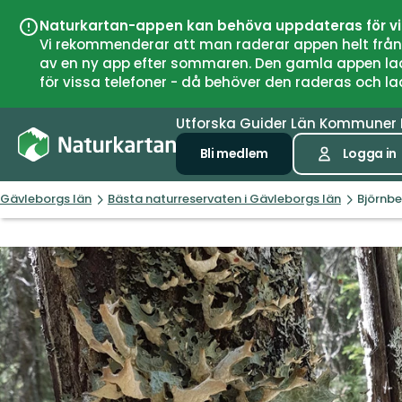
Naturkartan-appen kan behöva uppdateras för v
Vi rekommenderar att man raderar appen helt från si
av en ny app efter sommaren. Den gamla appen laddar
för vissa telefoner - då behöver den raderas och l
Utforska
Guider
Län
Kommuner
Bli medlem
Logga in
Gävleborgs län
Bästa naturreservaten i Gävleborgs län
Björnbe