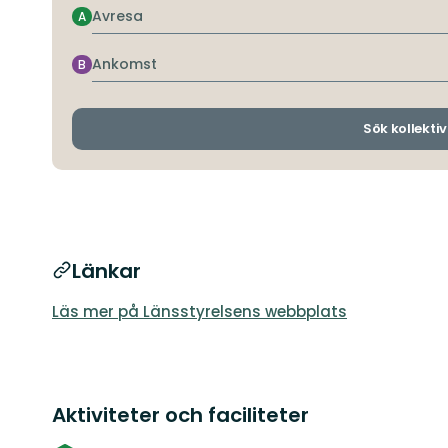
Avresa
A
Ankomst
B
Sök kollektiv
Länkar
Läs mer på Länsstyrelsens webbplats
Aktiviteter och faciliteter