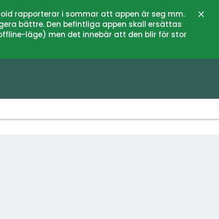
oid rapporterar i sommar att appen är seg mm.
Stän
gera bättre. Den befintliga appen skall ersättas
fline-läge) men det innebär att den blir för stor