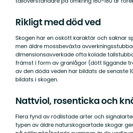
tallöverståndare på omkring 160–180 år före
Rikligt med död ved
Skogen har en oskött karaktär och saknar s
men äldre mossbeväxta avverkningsstubba
dimensionsavverkade ofta kolade tallstubbar
främst i form av granlågor (dött liggande tr
av den döda veden har bildats de senaste 10 
bildats i skogen.
Nattviol, rosenticka och kn
Flera fynd av rödlistade arter och signalar
typen av äldre naturskogsartade skogar ge