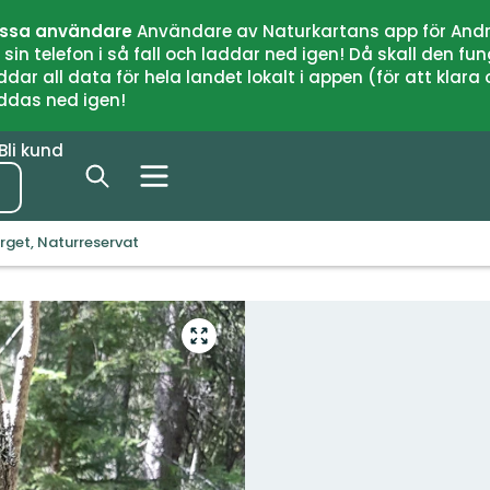
issa användare
Användare av Naturkartans app för Andr
n telefon i så fall och laddar ned igen! Då skall den fun
 all data för hela landet lokalt i appen (för att klara of
addas ned igen!
Bli kund
rget, Naturreservat
Gå
till
helskärmsläge