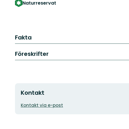
Naturreservat
Fakta
Föreskrifter
Kontakt
E-
Kontakt via e-post
postadress