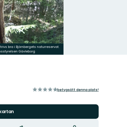
trivs bra i Björnbergets naturreservat.
änsstyrelsen Gävleborg
av
betygsätt denna plats!
5
stjärnor
 kartan