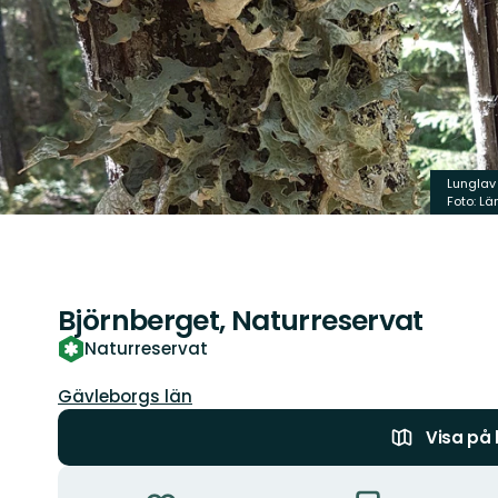
Lunglav 
Foto: L
Björnberget, Naturreservat
Naturreservat
Län:
Gävleborgs län
Visa på
Åtgärder