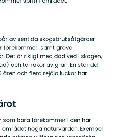
kommer spritt i området.
pår av sentida skogsbruksåtgärder
r förekommer, samt grova
. Det är rikligt med död ved i skogen,
äd) och torrakor av gran. En stor del
åren och flera rejäla luckor har
ärot
ter som bara förekommer i den här
r området höga naturvärden. Exempel