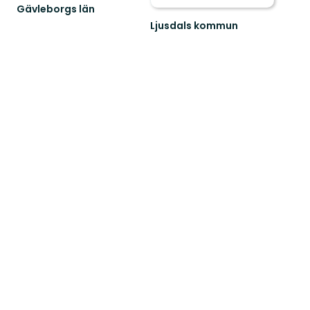
Gävleborgs län
Ljusdals kommun
Välkommen
till
vår
fantastiska
natur
i
Ljusdals...