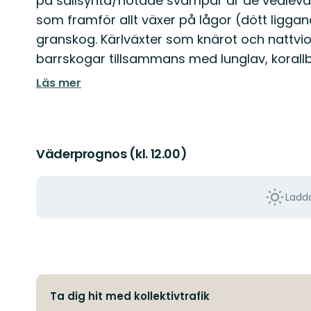
på sällsynta/hotade svampar är de vedlevan
som framför allt växer på lågor (dött liggan
granskog. Kärlväxter som knärot och nattvio
barrskogar tillsammans med lunglav, korallb
Läs mer
Väderprognos (kl. 12.00)
Ladda
Ta dig hit med kollektivtrafik