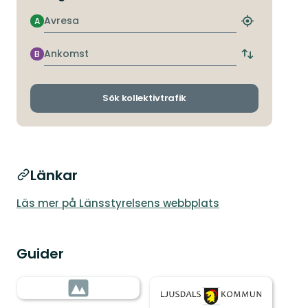
Avresa
A
Hitta
närmaste
hållplats
Ankomst
B
Byt
avgångs-
och
ankomsthållp
Sök kollektivtrafik
Länkar
Läs mer på Länsstyrelsens webbplats
Guider