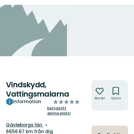
Vindskydd,
Åtgärder
Vattingsmalarna
Besökt
Spara
Hitt
av
Information
hit
5
betygsätt
denna plats!
stjärnor
Län:
Gävleborgs län
6656.67 km från dig