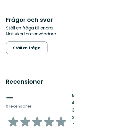
Frågor och svar
Ställ en fråga till andra
Naturkartan-användare.
Ställ en fråga
Recensioner
—
:
5
:
4
0 recensioner
:
3
av
:
2
:
1