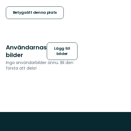
5
stjärnor
Betygsätt denna plats
Användarnas
Lägg till
bilder
bilder
Inga användarbilder ännu. Bli den
första att dela!