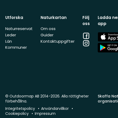
Utforska
Naturkartan
Följ
Ladda ner
oss
app
Naturreservat
Om oss
Facebook
App
Leder
Guider
Store
Län
Kontaktuppgifter
Instagram
App
Kommuner
Store
© Outdoormap AB 2014-2026. Alla rättigheter
Skaffa Natu
förbehållna.
organisat
Integritetspolicy
Användarvillkor
Cookiepolicy
Impressum