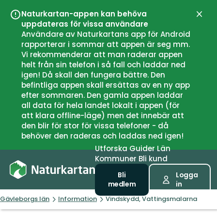
Naturkartan-appen kan behöva
Stän
uppdateras för vissa användare
Användare av Naturkartans app för Android
rapporterar i sommar att appen är seg mm.
Vi rekommenderar att man raderar appen
helt från sin telefon i så fall och laddar ned
igen! Då skall den fungera bättre. Den
befintliga appen skall ersättas av en ny app
efter sommaren. Den gamla appen laddar
all data för hela landet lokalt i appen (för
att klara offline-läge) men det innebär att
den blir för stor för vissa telefoner - då
behöver den raderas och laddas ned igen!
Utforska
Guider
Län
Kommuner
Bli kund
Bli
Logga
medlem
in
Gävleborgs län
Information
Vindskydd, Vattingsmalarna