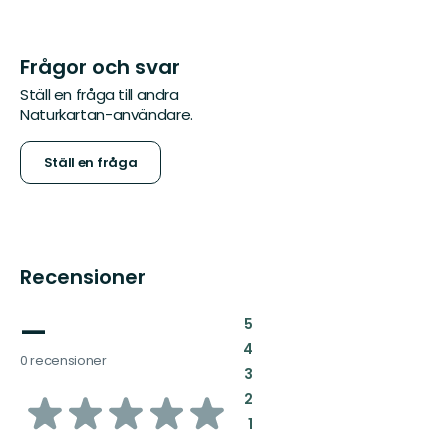
Frågor och svar
Ställ en fråga till andra
Naturkartan-användare.
Ställ en fråga
Recensioner
—
:
5
:
4
0 recensioner
:
3
av
:
2
:
1