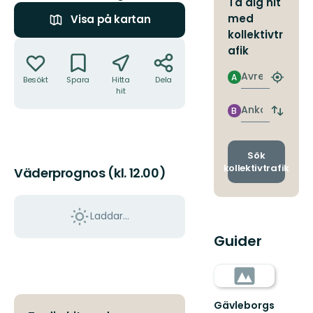
Ta dig hit
med
Visa på kartan
kollektivtr
Åtgärder
afik
Avresa
A
Besökt
Spara
Hitta
Dela
Hitta
hit
närmas
hållpla
Ankomst
B
Byt
avgång
och
ankomst
Sök
kollektivtrafik
Väderprognos (kl. 12.00)
Laddar...
Guider
Gävleborgs