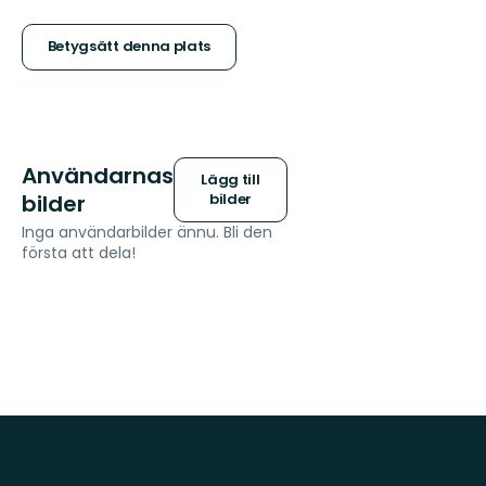
5
stjärnor
Betygsätt denna plats
Användarnas
Lägg till
bilder
bilder
Inga användarbilder ännu. Bli den
första att dela!