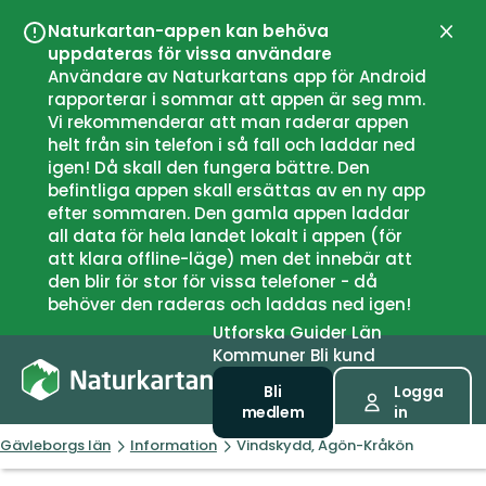
Naturkartan-appen kan behöva
Stän
uppdateras för vissa användare
Användare av Naturkartans app för Android
rapporterar i sommar att appen är seg mm.
Vi rekommenderar att man raderar appen
helt från sin telefon i så fall och laddar ned
igen! Då skall den fungera bättre. Den
befintliga appen skall ersättas av en ny app
efter sommaren. Den gamla appen laddar
all data för hela landet lokalt i appen (för
att klara offline-läge) men det innebär att
den blir för stor för vissa telefoner - då
behöver den raderas och laddas ned igen!
Utforska
Guider
Län
Kommuner
Bli kund
Bli
Logga
medlem
in
Gävleborgs län
Information
Vindskydd, Agön-Kråkön