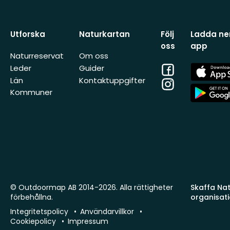
Utforska
Naturkartan
Följ
Ladda ner
oss
app
Naturreservat
Om oss
Facebook
App
Leder
Guider
Store
Län
Kontaktuppgifter
Instagram
App
Kommuner
Store
© Outdoormap AB 2014-2026. Alla rättigheter
Skaffa Natu
förbehållna.
organisat
Integritetspolicy
Användarvillkor
Cookiepolicy
Impressum