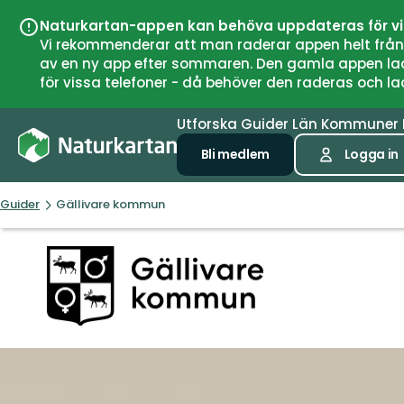
Naturkartan-appen kan behöva uppdateras för v
Vi rekommenderar att man raderar appen helt från si
av en ny app efter sommaren. Den gamla appen laddar
för vissa telefoner - då behöver den raderas och l
Utforska
Guider
Län
Kommuner
Bli medlem
Logga in
Guider
Gällivare kommun
Gällivare
kommun