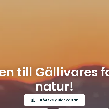
 till Gällivares f
natur!
Utforska guidekartan