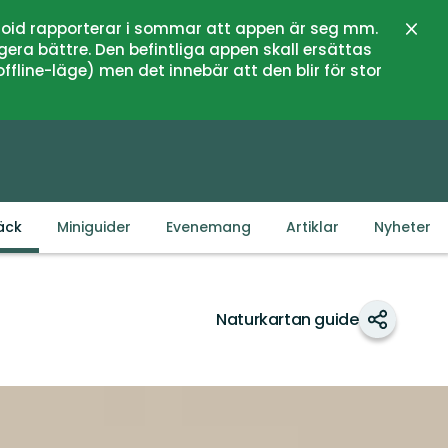
oid rapporterar i sommar att appen är seg mm.
Stän
gera bättre. Den befintliga appen skall ersättas
fline-läge) men det innebär att den blir för stor
äck
Miniguider
Evenemang
Artiklar
Nyheter
Naturkartan guide
Dela