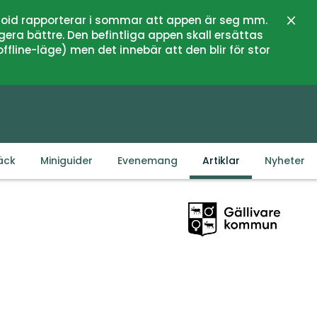
oid rapporterar i sommar att appen är seg mm.
Stän
gera bättre. Den befintliga appen skall ersättas
fline-läge) men det innebär att den blir för stor
äck
Miniguider
Evenemang
Artiklar
Nyheter