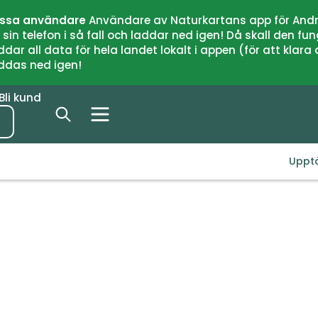
issa användare
Användare av Naturkartans app för Andr
n telefon i så fall och laddar ned igen! Då skall den fun
 all data för hela landet lokalt i appen (för att klara of
addas ned igen!
Bli kund
Uppt