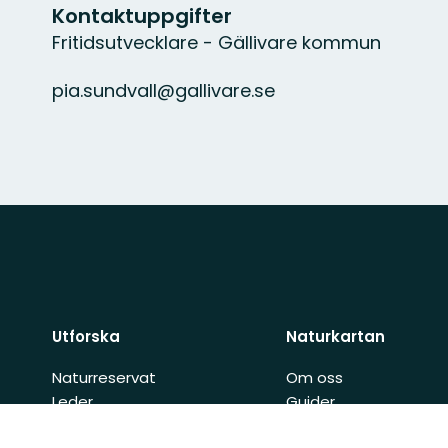
Kontaktuppgifter
Fritidsutvecklare - Gällivare kommun
pia.sundvall@gallivare.se
Utforska
Naturkartan
Naturreservat
Om oss
Leder
Guider
Län
Kontaktuppgifter