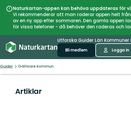
Naturkartan-appen kan behöva uppdateras för v
Vi rekommenderar att man raderar appen helt från si
av en ny app efter sommaren. Den gamla appen laddar
för vissa telefoner - då behöver den raderas och l
Utforska
Guider
Län
Kommuner
Bli medlem
Logga in
Guider
Gällivare kommun
Artiklar