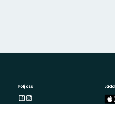
Följ oss
Ladd
Facebook
Instagram
App
Stor
App
Stor