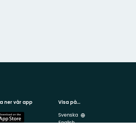
a ner vår app
Visa på…
Svenska
e
English
Deutsch
e