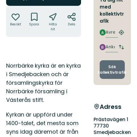
med
Åtgärder
kollektivtr
afik
Besökt
Spara
Hitta
Dela
hit
Avresa
A
Hitta
närmas
hållpla
Ankomst
B
Byt
avgång
och
Beskrivning
Norrbärke kyrka är en kyrka
ankomst
Sök
kollektivtrafik
i Smedjebacken och är
församlingskyrka för
Norrbärke församling i
Västerås stift.
Adress
Kyrkan är uppförd under
Prästavägen 1
1400-talet, det mesta som
77730
syns idag däremot är från
Smedjebacken