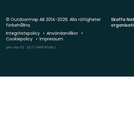
© Outdoormap AB 2014-2026. Alla rättigheter
Skaffa Natu
förbehållna.
organisat
Integritetspolicy
Användarvillkor
Cookiepolicy
Impressum
phx-sto-02 · 26.7.1 (449747a8c)