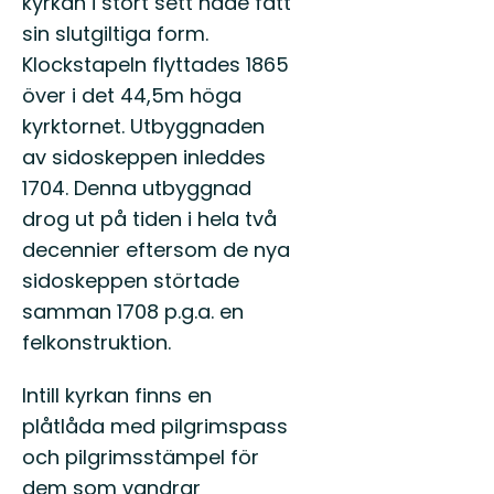
kyrkan i stort sett hade fått
mång.
sin slutgiltiga form.
Klockstapeln flyttades 1865
över i det 44,5m höga
kyrktornet. Utbyggnaden
av sidoskeppen inleddes
1704. Denna utbyggnad
drog ut på tiden i hela två
decennier eftersom de nya
sidoskeppen störtade
samman 1708 p.g.a. en
felkonstruktion.
Intill kyrkan finns en
plåtlåda med pilgrimspass
och pilgrimsstämpel för
dem som vandrar