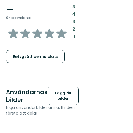
—
:
5
:
4
0 recensioner
:
3
av
:
2
:
1
5
stjärnor
Betygsätt denna plats
Användarnas
Lägg till
bilder
bilder
Inga användarbilder ännu. Bli den
första att dela!