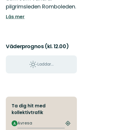
pilgrimsleden Romboleden.
Läs mer
Väderprognos (kl. 12.00)
Laddar...
Ta dig hit med
kollektivtrafik
Avresa
A
Hitta