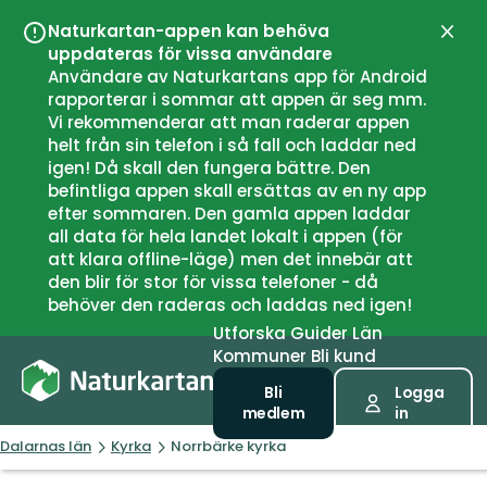
Naturkartan-appen kan behöva
Stän
uppdateras för vissa användare
Användare av Naturkartans app för Android
rapporterar i sommar att appen är seg mm.
Vi rekommenderar att man raderar appen
helt från sin telefon i så fall och laddar ned
igen! Då skall den fungera bättre. Den
befintliga appen skall ersättas av en ny app
efter sommaren. Den gamla appen laddar
all data för hela landet lokalt i appen (för
att klara offline-läge) men det innebär att
den blir för stor för vissa telefoner - då
behöver den raderas och laddas ned igen!
Utforska
Guider
Län
Kommuner
Bli kund
Bli
Logga
medlem
in
Dalarnas län
Kyrka
Norrbärke kyrka