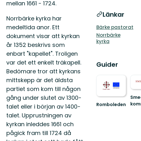
mellan 1661 - 1724.
Länkar
Norrbärke kyrka har
medeltida anor. Ett
Bärke pastorat
Norrbärke
dokument visar att kyrkan
kyrka
år 1352 beskrivs som
enbart "kapellet". Troligen
var det ett enkelt träkapell.
Guider
Bedömare tror att kyrkans
mittskepp är det äldsta
partiet som kom till någon
gång under slutet av 1300-
Sme
kom
Romboleden
talet eller i början av 1400-
Natu
talet. Upprustningen av
i
Smed
kyrkan inleddes 1661 och
kom
pågick fram till 1724 då
erbju
en