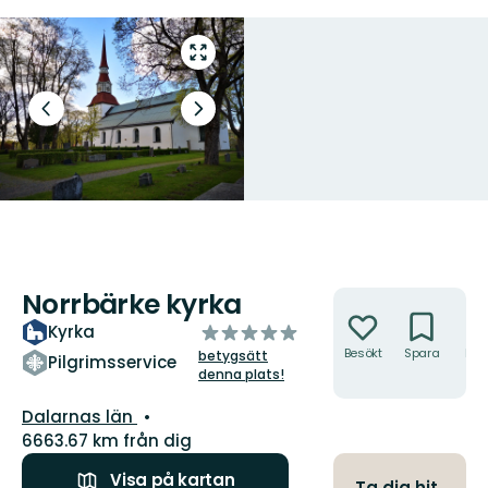
Gå
till
helskärmsläge
Föregående
Nästa
bild
bildspel
Norrbärke kyrka
Åtgärder
av
Kyrka
5
Besökt
Spara
Hitt
betygsätt
Pilgrimsservice
hit
stjärnor
denna plats!
Län:
Dalarnas län
6663.67 km från dig
Visa på kartan
Ta dig hit