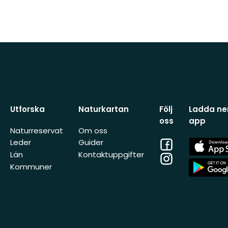
Utforska
Naturkartan
Följ
Ladda ner
oss
app
Naturreservat
Om oss
Facebook
App
Leder
Guider
Store
Län
Kontaktuppgifter
Instagram
App
Kommuner
Store