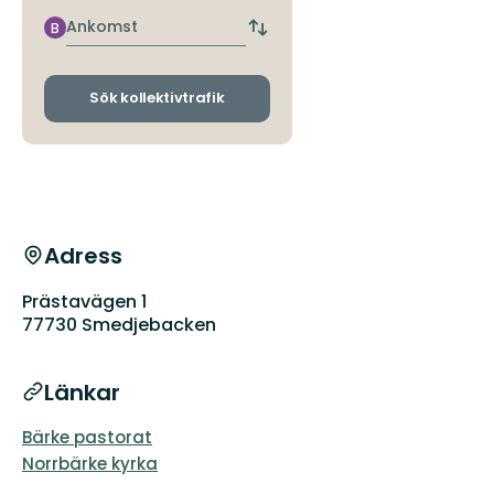
närmaste
hållplats
Ankomst
B
Byt
avgångs-
och
ankomsthållplatser
Sök kollektivtrafik
Adress
Prästavägen 1
77730 Smedjebacken
Länkar
Bärke pastorat
Norrbärke kyrka