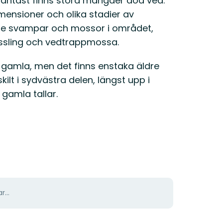
rantast finns stora mängder död ved.
mensioner och olika stadier av
nde svampar och mossor i området,
ussling och vedtrappmossa.
r gamla, men det finns enstaka äldre
ilt i sydvästra delen, längst upp i
 gamla tallar.
r...