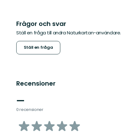
Frågor och svar
Ställ en fråga till andra Naturkartan-användare.
Ställ en fråga
Recensioner
—
0 recensioner
av
5