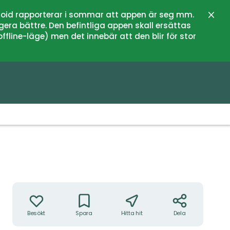
oid rapporterar i sommar att appen är seg mm.
Stän
gera bättre. Den befintliga appen skall ersättas
fline-läge) men det innebär att den blir för stor
Foto: Länsstyrelsen Dalarna
Åtgärder
Besökt
Spara
Hitta hit
Dela