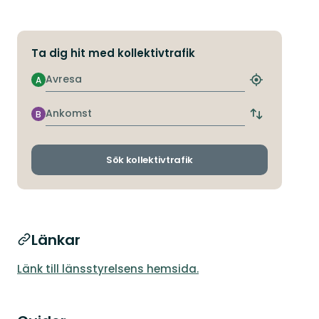
Ta dig hit med kollektivtrafik
Avresa
A
Hitta
närmaste
hållplats
Ankomst
B
Byt
avgångs-
och
ankomsthållp
Sök kollektivtrafik
Länkar
Länk till länsstyrelsens hemsida.