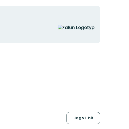
Organisationens
logotyp
Jag vill hit