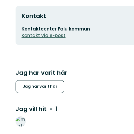
Kontakt
E-
Kontaktcenter Falu kommun
postadress
Kontakt via e-post
Jag har varit här
Jag har varit här
Jag vill hit
1