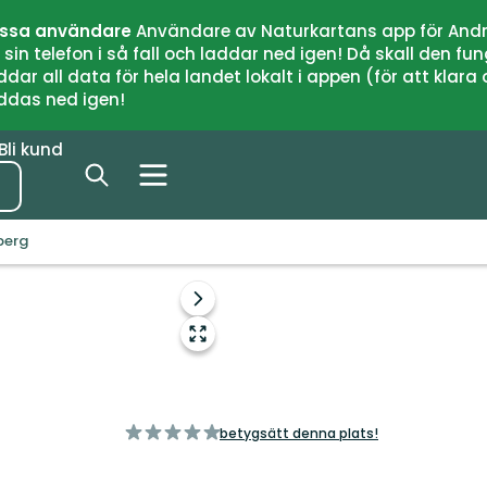
issa användare
Användare av Naturkartans app för Andr
n telefon i så fall och laddar ned igen! Då skall den fun
 all data för hela landet lokalt i appen (för att klara of
addas ned igen!
Bli kund
berg
Foto: Länsstyrelsen Dalarna
Nästa
bildspel
Gå
till
helskärmsläge
av
betygsätt denna plats!
5
stjärnor