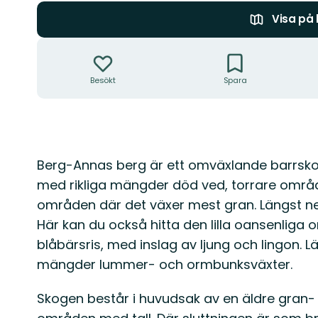
Visa på
Åtgärder
Besökt
Spara
Beskrivning
Berg-Annas berg är ett omväxlande barrsk
med rikliga mängder död ved, torrare områ
områden där det växer mest gran. Längst ne
Här kan du också hitta den lilla oansenliga 
blåbärsris, med inslag av ljung och lingon.
mängder lummer- och ormbunksväxter.
Skogen består i huvudsak av en äldre gran