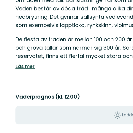
områden med tall. Där sluttningen är som b
Veden består av döda träd i många olika di
nedbrytning. Det gynnar sällsynta vedleva
som exempelvis lappticka, rynkskinn, violm
De flesta av träden är mellan 100 och 200 å
och grova tallar som närmar sig 300 år. Särsk
reservatet, finns ett flertal mycket stora och
Läs mer
Väderprognos (kl. 12.00)
Ladda