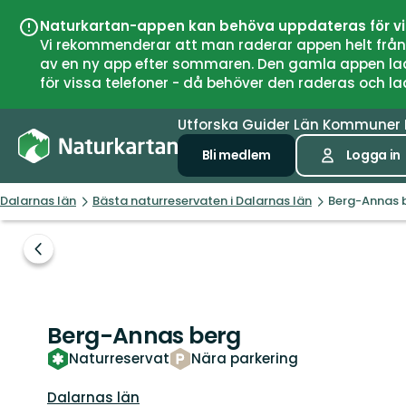
Naturkartan-appen kan behöva uppdateras för v
Vi rekommenderar att man raderar appen helt från si
av en ny app efter sommaren. Den gamla appen laddar
för vissa telefoner - då behöver den raderas och l
Utforska
Guider
Län
Kommuner
Bli medlem
Logga in
Dalarnas län
Bästa naturreservaten i Dalarnas län
Berg-Annas 
Föregående
bild
Berg-Annas berg
Naturreservat
Nära parkering
Län:
Dalarnas län