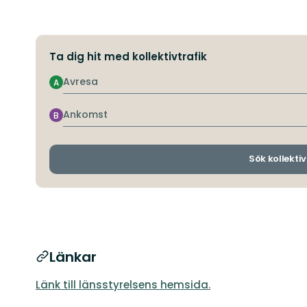
Ta dig hit med kollektivtrafik
Avresa
A
Ankomst
B
Sök kollektiv
Länkar
Länk till länsstyrelsens hemsida.