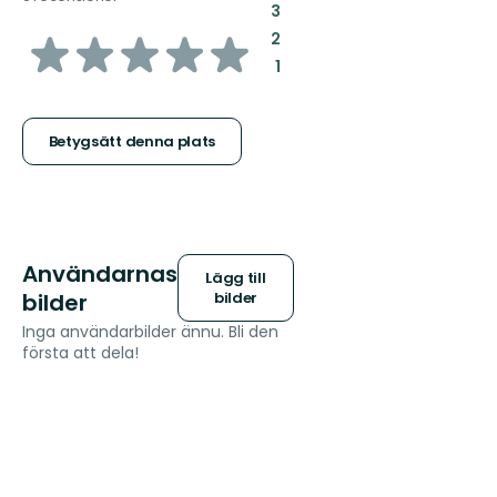
:
3
av
:
2
:
1
5
stjärnor
Betygsätt denna plats
Användarnas
Lägg till
bilder
bilder
Inga användarbilder ännu. Bli den
första att dela!