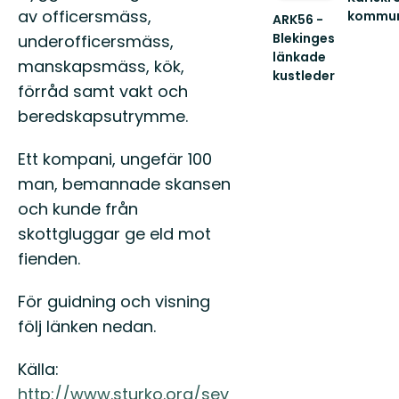
av officersmäss,
kommu
ARK56 -
Välkom
Blekinges
underofficersmäss,
att
länkade
manskapsmäss, kök,
uppleva
kustleder
Karlskro
förråd samt vakt och
Länkade
fantasti
kustleder
beredskapsutrymme.
s...
i
ett
Ett kompani, ungefär 100
Unesco
biosfärområde
man, bemannade skansen
och kunde från
skottgluggar ge eld mot
fienden.
För guidning och visning
följ länken nedan.
Källa:
http://www.sturko.org/sev