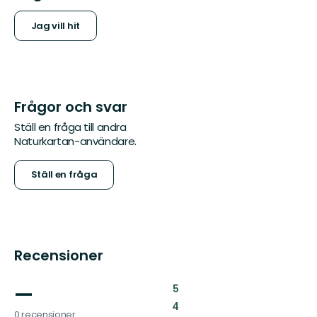
Jag vill hit
Frågor och svar
Ställ en fråga till andra
Naturkartan-användare.
Ställ en fråga
Recensioner
—
:
5
:
4
0 recensioner