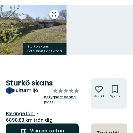
Gå
till
helskärmsläge
Sturkö skans
Foto: Visit Karlskrona
Sturkö skans
Åtgärder
av
Kulturmiljö
5
Besökt
Spara
Hitt
betygsätt denna
hit
plats!
stjärnor
Län:
Blekinge län
6898.83 km från dig
Visa på kartan
Ta dig hit