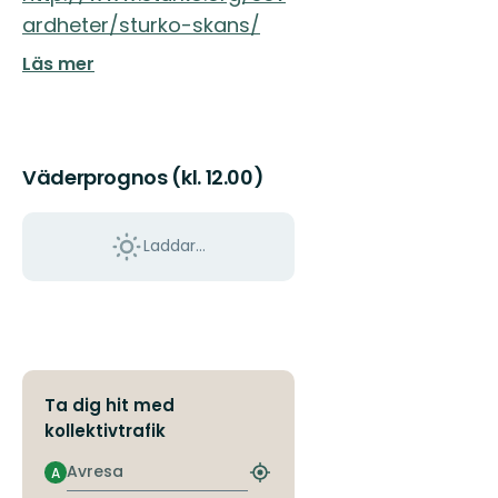
ardheter/sturko-skans/
Läs mer
Väderprognos (kl. 12.00)
Laddar...
Ta dig hit med
kollektivtrafik
Avresa
A
Hitta