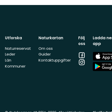
Utforska
Naturkartan
Följ
Ladda ner
oss
app
Naturreservat
Om oss
Facebook
App
Leder
Guider
Store
Län
Kontaktuppgifter
Instagram
App
Kommuner
Store