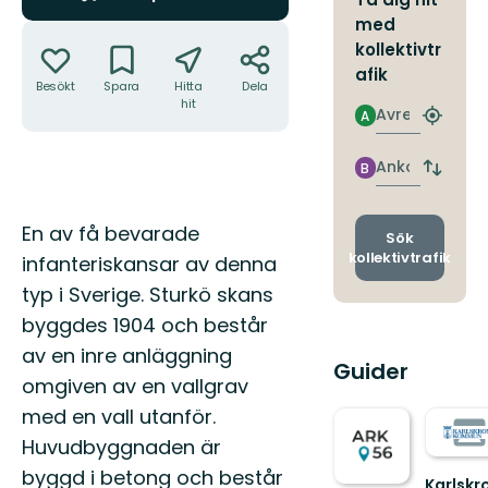
med
Åtgärder
kollektivtr
afik
Besökt
Spara
Hitta
Dela
hit
Avresa
A
Hitta
närmas
hållpla
Ankomst
B
Byt
avgång
och
Beskrivning
En av få bevarade
ankomst
Sök
kollektivtrafik
infanteriskansar av denna
typ i Sverige. Sturkö skans
byggdes 1904 och består
av en inre anläggning
Guider
omgiven av en vallgrav
med en vall utanför.
Huvudbyggnaden är
byggd i betong och består
Karlskr