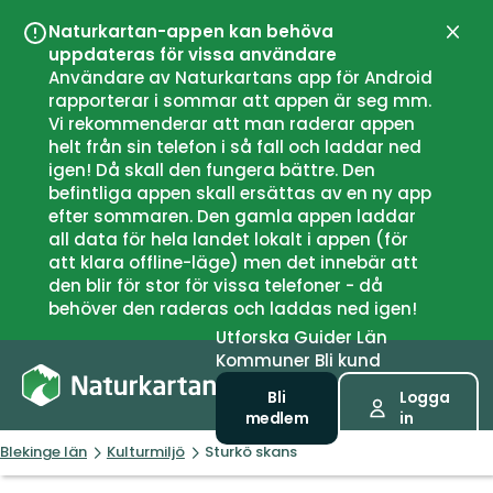
Naturkartan-appen kan behöva
Stän
uppdateras för vissa användare
Användare av Naturkartans app för Android
rapporterar i sommar att appen är seg mm.
Vi rekommenderar att man raderar appen
helt från sin telefon i så fall och laddar ned
igen! Då skall den fungera bättre. Den
befintliga appen skall ersättas av en ny app
efter sommaren. Den gamla appen laddar
all data för hela landet lokalt i appen (för
att klara offline-läge) men det innebär att
den blir för stor för vissa telefoner - då
behöver den raderas och laddas ned igen!
Utforska
Guider
Län
Kommuner
Bli kund
Bli
Logga
medlem
in
Blekinge län
Kulturmiljö
Sturkö skans