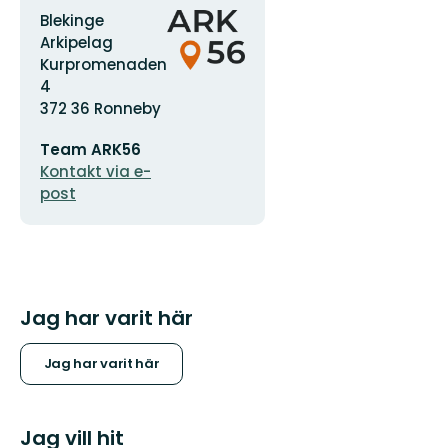
Adress
Organisationens
Blekinge
logotyp
Arkipelag
Kurpromenaden
4
372 36 Ronneby
E-
Team ARK56
postadress
Kontakt via e-
post
Jag har varit här
Jag har varit här
Jag vill hit