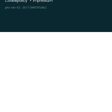
Cookiepolicy
Impressum
phx-sto-02 · 26.7.1 (449747a8c)