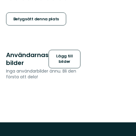
5
stjärnor
Betygsätt denna plats
Användarnas
Lägg till
bilder
bilder
Inga användarbilder ännu. Bli den
första att dela!