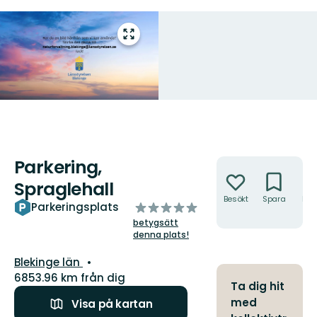
Gå
till
helskärmsläge
Parkering,
Åtgärder
Spraglehall
Besökt
Spara
Hitt
av
Parkeringsplats
hit
5
betygsätt
stjärnor
denna plats!
Län:
Blekinge län
6853.96 km från dig
Ta dig hit
med
Visa på kartan