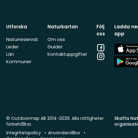
Utforska
Naturkartan
Följ
Ladda ner
oss
app
Naturreservat
Om oss
Facebook
App
Leder
Guider
Store
Län
Kontaktuppgifter
Instagram
App
Kommuner
Store
© Outdoormap AB 2014-2026. Alla rättigheter
Skaffa Natu
förbehållna.
organisat
Integritetspolicy
Användarvillkor