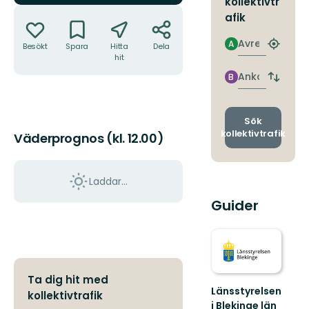
kollektivtr
Åtgärder
afik
Avresa
A
Besökt
Spara
Hitta
Dela
Hitta
hit
närmas
hållpla
Ankomst
B
Byt
avgång
och
ankomst
Sök
kollektivtrafik
Väderprognos (kl. 12.00)
Laddar...
Guider
Ta dig hit med
Länsstyrelsen
kollektivtrafik
i Blekinge län