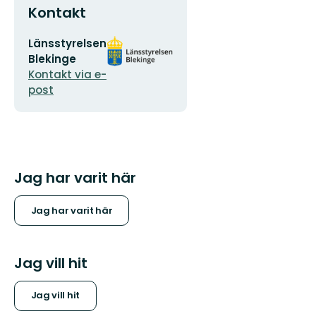
Kontakt
E-
Organisationens
Länsstyrelsen
postadress
logotyp
Blekinge
Kontakt via e-
post
Jag har varit här
Jag har varit här
Jag vill hit
Jag vill hit