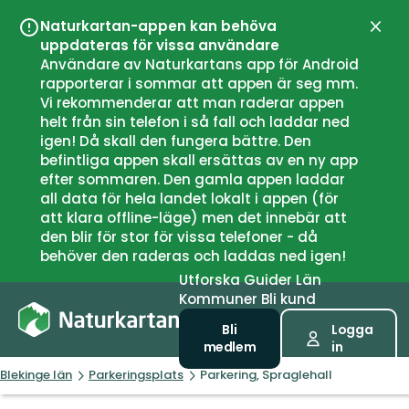
Naturkartan-appen kan behöva
Stän
uppdateras för vissa användare
Användare av Naturkartans app för Android
rapporterar i sommar att appen är seg mm.
Vi rekommenderar att man raderar appen
helt från sin telefon i så fall och laddar ned
igen! Då skall den fungera bättre. Den
befintliga appen skall ersättas av en ny app
efter sommaren. Den gamla appen laddar
all data för hela landet lokalt i appen (för
att klara offline-läge) men det innebär att
den blir för stor för vissa telefoner - då
behöver den raderas och laddas ned igen!
Utforska
Guider
Län
Kommuner
Bli kund
Bli
Logga
medlem
in
Blekinge län
Parkeringsplats
Parkering, Spraglehall