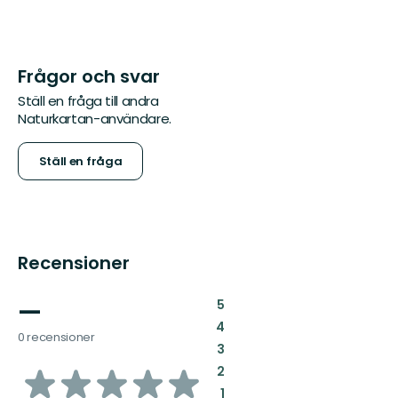
Frågor och svar
Ställ en fråga till andra
Naturkartan-användare.
Ställ en fråga
Recensioner
—
:
5
:
4
0 recensioner
:
3
av
:
2
:
1