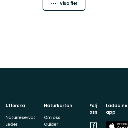
Visa fler
Utforska
Naturkartan
Följ
Ladda ner
oss
app
Naturreservat
Om oss
Facebook
App
Leder
Guider