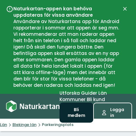
Naturkartan-appen kan behöva
Stän
uppdateras för vissa användare
Användare av Naturkartans app för Android
rapporterar i sommar att appen är seg mm.
Vi rekommenderar att man raderar appen
helt från sin telefon i så fall och laddar ned
igen! Då skall den fungera bättre. Den
befintliga appen skall ersättas av en ny app
efter sommaren. Den gamla appen laddar
all data för hela landet lokalt i appen (för
att klara offline-läge) men det innebär att
den blir för stor för vissa telefoner - då
behöver den raderas och laddas ned igen!
Utforska
Guider
Län
Kommuner
Bli kund
Bli
Logga
medlem
in
Län
Blekinge län
Parkeringsplats