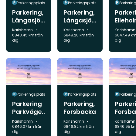
Parkeringsplats
Parkeringsplats
Parkerin
Parkering,
Parkering,
Parker
Långasjön
Långasjön
Elleho
äs
äs
Kommun:
Kommun:
Kommun:
Karlshamn
Karlshamn
Karlsham
6848.45 km från
6849.28 km från
6847.49 km
dig
dig
dig
Parkeringsplats
Parkeringsplats
Parkerin
Parkering
Parkering,
Parker
Parkväge
Forsbacka
Forsb
n, Mörrum
Kommun:
Kommun:
Kommun:
Karlshamn
Karlshamn
Karlsham
6846.07 km från
6846.82 km från
6846.95 km
dig
dig
dig