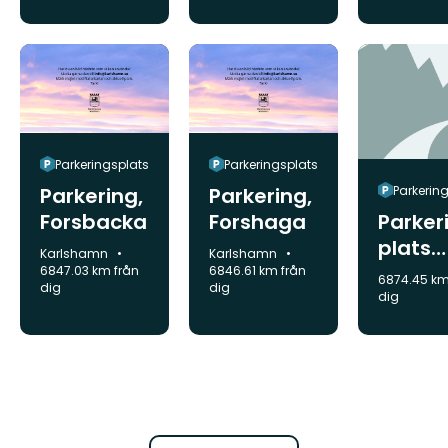
Parkeringsplats
Parkeringsplats
Parkering,
Parkering,
Parkerin
Forsbacka
Forshaga
Parker
plats
Kommun:
Kommun:
Karlshamn
Karlshamn
Angles
6847.03 km från
6846.61 km från
6874.45 km
dig
dig
dig