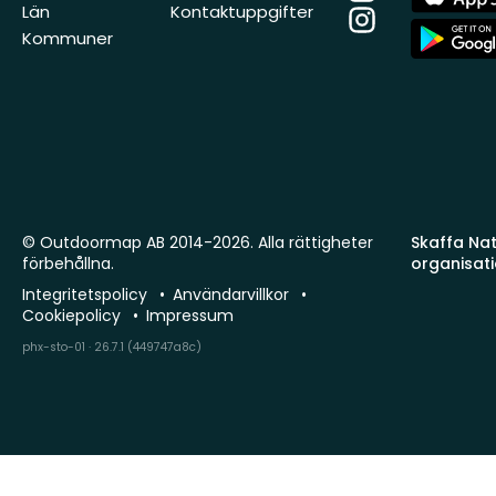
Store
Län
Kontaktuppgifter
Instagram
App
Kommuner
Store
© Outdoormap AB 2014-2026. Alla rättigheter
Skaffa Natu
förbehållna.
organisat
Integritetspolicy
Användarvillkor
Cookiepolicy
Impressum
phx-sto-01 · 26.7.1 (449747a8c)