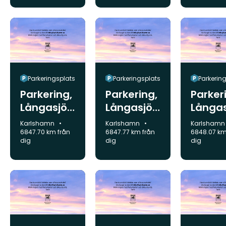
Parkeringsplats
Parkeringsplats
Parkerin
Parkering,
Parkering,
Parker
Långasjön
Långasjön
Långa
äs
äs
äs
Kommun:
Kommun:
Kommun:
Karlshamn
Karlshamn
Karlsham
6847.70 km från
6847.77 km från
6848.07 km
dig
dig
dig