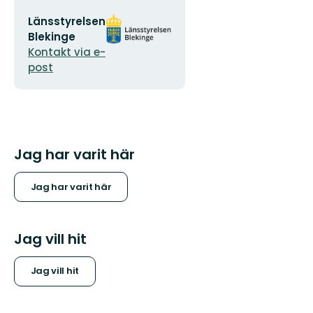
E-
Organisationens
Länsstyrelsen
postadress
logotyp
Blekinge
Kontakt via e-
post
Jag har varit här
Jag har varit här
Jag vill hit
Jag vill hit