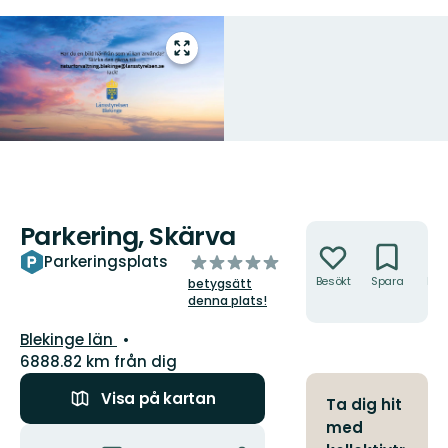
Gå
till
helskärmsläge
Parkering, Skärva
Åtgärder
av
Parkeringsplats
5
Besökt
Spara
Hitt
betygsätt
hit
stjärnor
denna plats!
Län:
Blekinge län
6888.82 km från dig
Visa på kartan
Ta dig hit
med
Åtgärder