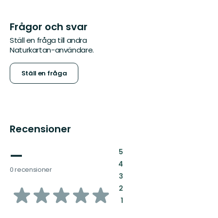
Frågor och svar
Ställ en fråga till andra
Naturkartan-användare.
Ställ en fråga
Recensioner
—
:
5
:
4
0 recensioner
:
3
av
:
2
:
1
5