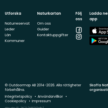
Utforska
Naturkartan
Följ
Ladda ner
oss
app
Naturreservat
Om oss
Facebook
App
Leder
Guider
Store
Län
Kontaktuppgifter
Instagram
App
Kommuner
Store
© Outdoormap AB 2014-2026. Alla rättigheter
Skaffa Natu
förbehållna.
organisat
Integritetspolicy
Användarvillkor
Cookiepolicy
Impressum
phx-sto-01 · 26.7.1 (449747a8c)