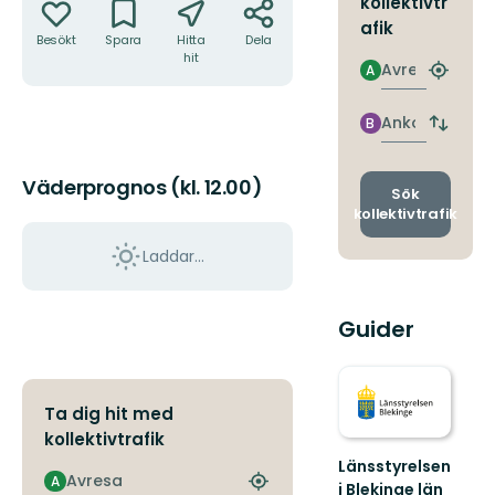
kollektivtr
afik
Besökt
Spara
Hitta
Dela
hit
Avresa
A
Hitta
närmas
hållpla
Ankomst
B
Byt
avgång
och
Väderprognos (kl. 12.00)
ankomst
Sök
kollektivtrafik
Laddar...
Guider
Ta dig hit med
kollektivtrafik
Länsstyrelsen
Avresa
A
i Blekinge län
Hitta