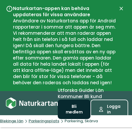
Naturkartan-appen kan behöva
Stän
uppdateras för vissa användare
Användare av Naturkartans app för Android
rapporterar i sommar att appen är seg mm.
Vi rekommenderar att man raderar appen
helt från sin telefon i så fall och laddar ned
igen! Då skall den fungera bättre. Den
befintliga appen skall ersättas av en ny app
efter sommaren. Den gamla appen laddar
all data för hela landet lokalt i appen (för
att klara offline-läge) men det innebär att
den blir för stor för vissa telefoner - då
behöver den raderas och laddas ned igen!
Utforska
Guider
Län
Kommuner
Bli kund
Bli
Logga
medlem
in
Blekinge län
Parkeringsplats
Parkering, Skärva