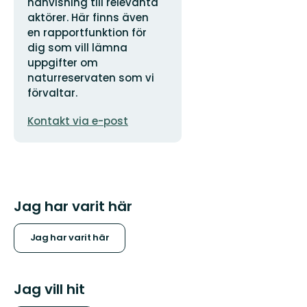
hänvisning till relevanta
aktörer. Här finns även
en rapportfunktion för
dig som vill lämna
uppgifter om
naturreservaten som vi
förvaltar.
E-
Kontakt via e-post
postadress
Jag har varit här
Jag har varit här
Jag vill hit