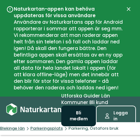
Naturkartan-appen kan behöva
Stän
uppdateras för vissa användare
Användare av Naturkartans app för Android
rapporterar i sommar att appen är seg mm.
Vi rekommenderar att man raderar appen
helt från sin telefon i så fall och laddar ned
igen! Då skall den fungera bättre. Den
befintliga appen skall ersättas av en ny app
efter sommaren. Den gamla appen laddar
all data för hela landet lokalt i appen (för
att klara offline-läge) men det innebär att
den blir för stor för vissa telefoner - då
behöver den raderas och laddas ned igen!
Utforska
Guider
Län
Kommuner
Bli kund
Bli
Logga
medlem
in
Blekinge län
Parkeringsplats
Parkering, Östafors bruk