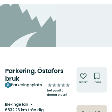
Parkering, Östafors
Åtgärder
bruk
Besökt
Spara
Hitt
av
Parkeringsplats
hit
5
betygsätt
stjärnor
denna plats!
Län:
Blekinge län
6832.26 km från dig