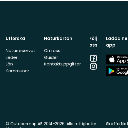
Utforska
Naturkartan
Följ
Ladda ner
oss
app
Naturreservat
Om oss
Facebook
App
Leder
Guider
Store
Län
Kontaktuppgifter
Instagram
App
Kommuner
Store
© Outdoormap AB 2014-2026. Alla rättigheter
Skaffa Natu