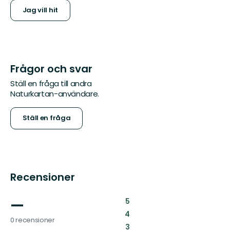
Jag vill hit
Frågor och svar
Ställ en fråga till andra
Naturkartan-användare.
Ställ en fråga
Recensioner
—
:
5
:
4
0 recensioner
:
3