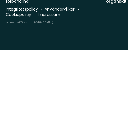
förbehållna.
organisat
Integritetspolicy
Användarvillkor
Cookiepolicy
Impressum
phx-sto-02 · 26.7.1 (449747a8c)