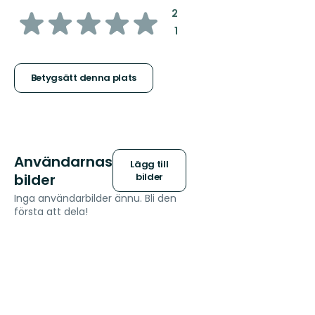
av
:
2
:
1
5
stjärnor
Betygsätt denna plats
Användarnas
Lägg till
bilder
bilder
Inga användarbilder ännu. Bli den
första att dela!