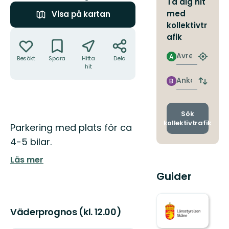
Ta dig hit
med
Visa på kartan
kollektivtr
Åtgärder
afik
Avresa
A
Besökt
Spara
Hitta
Dela
Hitta
hit
närmas
hållpla
Ankomst
B
Byt
avgång
och
ankomst
Sök
kollektivtrafik
Beskrivning
Parkering med plats för ca
4-5 bilar.
Läs mer
Guider
Väderprognos (kl. 12.00)