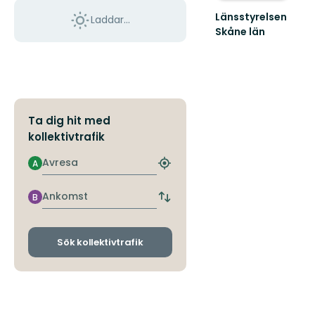
Länsstyrelsen
Laddar...
Skåne län
Välkommen
till
Skånes
fantastiska
natur!
Ta dig hit med
kollektivtrafik
Avresa
A
Hitta
närmaste
hållplats
Ankomst
B
Byt
avgångs-
och
ankomsthållplatser
Sök kollektivtrafik