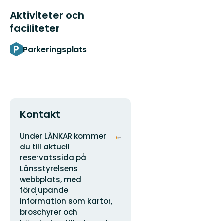
Aktiviteter och
faciliteter
Parkeringsplats
Kontakt
Adress
Organisationens
Under LÄNKAR kommer
logotyp
du till aktuell
reservatssida på
Länsstyrelsens
webbplats, med
fördjupande
information som kartor,
broschyrer och