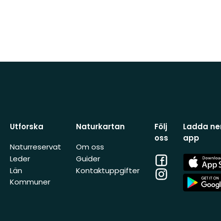
Utforska
Naturkartan
Följ
Ladda ner
oss
app
Naturreservat
Om oss
Facebook
App
Leder
Guider
Store
Län
Kontaktuppgifter
Instagram
App
Kommuner
Store