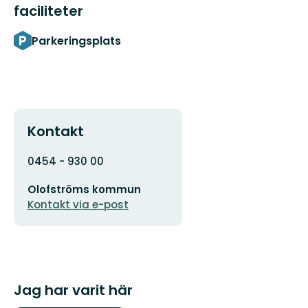
faciliteter
Parkeringsplats
Kontakt
Adress
0454 - 930 00
E-
Olofströms kommun
postadress
Kontakt via e-post
Jag har varit här