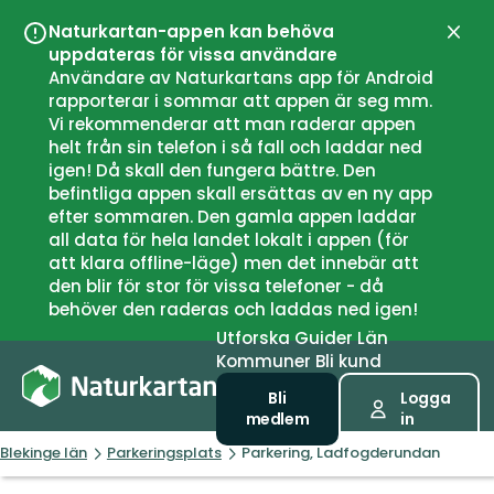
Naturkartan-appen kan behöva
Stän
uppdateras för vissa användare
Användare av Naturkartans app för Android
rapporterar i sommar att appen är seg mm.
Vi rekommenderar att man raderar appen
helt från sin telefon i så fall och laddar ned
igen! Då skall den fungera bättre. Den
befintliga appen skall ersättas av en ny app
efter sommaren. Den gamla appen laddar
all data för hela landet lokalt i appen (för
att klara offline-läge) men det innebär att
den blir för stor för vissa telefoner - då
behöver den raderas och laddas ned igen!
Utforska
Guider
Län
Kommuner
Bli kund
Bli
Logga
medlem
in
Blekinge län
Parkeringsplats
Parkering, Ladfogderundan