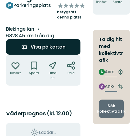
Besökt
Spara
Hitt
av
Parkeringsplats
hit
5
betygsätt
stjärnor
denna plats!
Län:
Blekinge län
6828.45 km från dig
Ta dig hit
med
Visa på kartan
kollektivtr
Åtgärder
afik
Avresa
A
Besökt
Spara
Hitta
Dela
Hitta
hit
närmas
hållpla
Ankomst
B
Byt
avgång
och
ankomst
Sök
kollektivtrafik
Väderprognos (kl. 12.00)
Laddar...