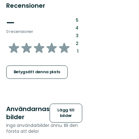
Recensioner
—
:
5
:
4
0 recensioner
:
3
av
:
2
:
1
5
stjärnor
Betygsätt denna plats
Användarnas
Lägg till
bilder
bilder
Inga användarbilder ännu. Bli den
första att dela!