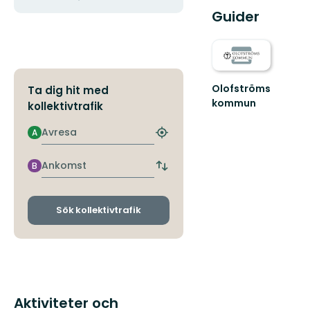
Guider
Olofströms
Ta dig hit med
kommun
kollektivtrafik
Välkommen
till
Avresa
A
Hitta
Olofströms
närmaste
fantastiska
hållplats
Ankomst
B
natur!
Byt
avgångs-
och
ankomsthållplatser
Sök kollektivtrafik
Aktiviteter och