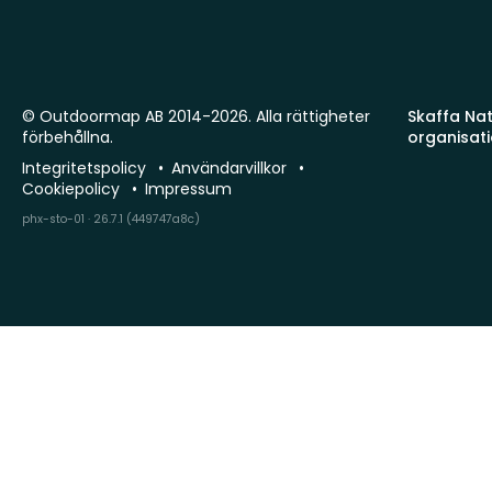
© Outdoormap AB 2014-2026. Alla rättigheter
Skaffa Natu
förbehållna.
organisat
Integritetspolicy
Användarvillkor
Cookiepolicy
Impressum
phx-sto-01 · 26.7.1 (449747a8c)