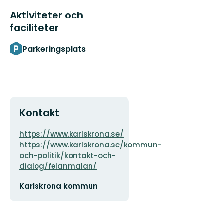
Aktiviteter och
faciliteter
Parkeringsplats
Kontakt
Adress
https://www.karlskrona.se/
https://www.karlskrona.se/kommun-
och-politik/kontakt-och-
dialog/felanmalan/
E-
Karlskrona kommun
postadress