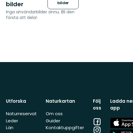
bilder
bilder
Inga användarbilder ännu. Bli den
första att dela!
Utforska
Naturkartan
Följ
Ladda ner
oss
app
Naturreservat
Om oss
Facebook
App
Leder
Guider
Store
Län
Kontaktuppgifter
Instagram
App