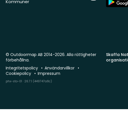
Kommuner
Store
© Outdoormap AB 2014-2026. Alla rättigheter
Skaffa Natu
förbehållna.
organisat
Integritetspolicy
Användarvillkor
Cookiepolicy
Impressum
phx-sto-01 · 26.7.1 (449747a8c)