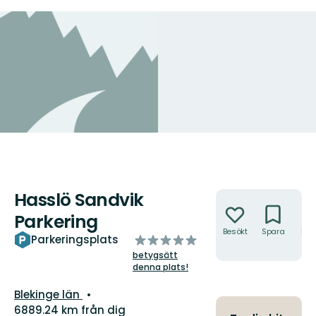
Hasslö Sandvik
Åtgärder
Parkering
Besökt
Spara
Hitt
av
Parkeringsplats
hit
5
betygsätt
stjärnor
denna plats!
Län:
Blekinge län
6889.24 km från dig