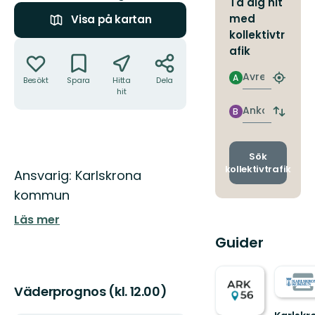
Ta dig hit
med
Visa på kartan
kollektivtr
Åtgärder
afik
Avresa
A
Besökt
Spara
Hitta
Dela
Hitta
hit
närmas
hållpla
Ankomst
B
Byt
avgång
och
ankomst
Sök
kollektivtrafik
Beskrivning
Ansvarig: Karlskrona
kommun
Läs mer
Guider
Väderprognos (kl. 12.00)