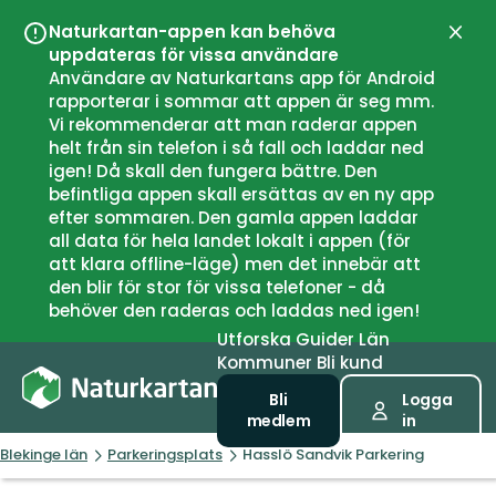
Naturkartan-appen kan behöva
Stän
uppdateras för vissa användare
Användare av Naturkartans app för Android
rapporterar i sommar att appen är seg mm.
Vi rekommenderar att man raderar appen
helt från sin telefon i så fall och laddar ned
igen! Då skall den fungera bättre. Den
befintliga appen skall ersättas av en ny app
efter sommaren. Den gamla appen laddar
all data för hela landet lokalt i appen (för
att klara offline-läge) men det innebär att
den blir för stor för vissa telefoner - då
behöver den raderas och laddas ned igen!
Utforska
Guider
Län
Kommuner
Bli kund
Bli
Logga
medlem
in
Blekinge län
Parkeringsplats
Hasslö Sandvik Parkering