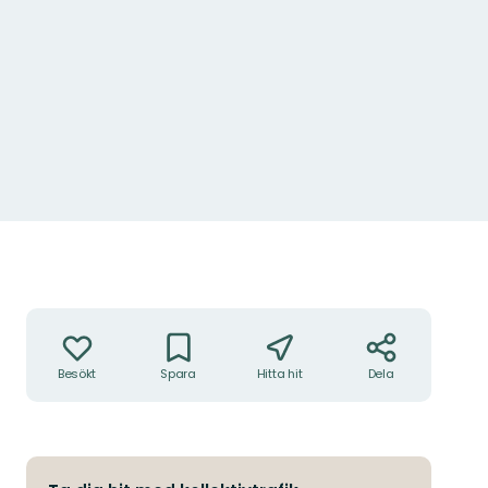
Åtgärder
Besökt
Spara
Hitta hit
Dela