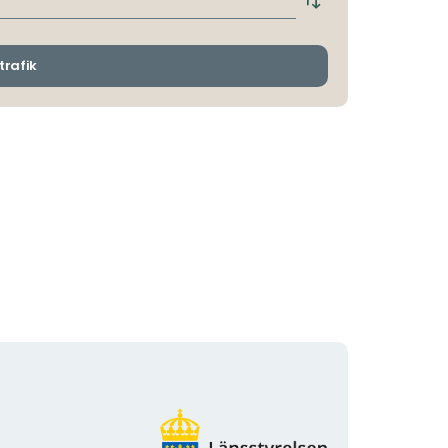
Byt
avgångs-
och
ankomsthållplatser
trafik
Organisationens
logotyp