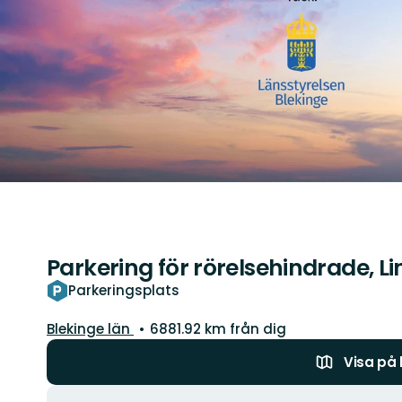
Parkering för rörelsehindrade, L
Parkeringsplats
Län:
Blekinge län
6881.92 km från dig
Visa på
Åtgärder