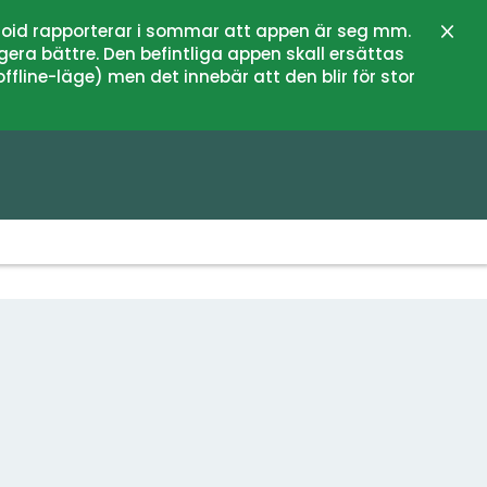
oid rapporterar i sommar att appen är seg mm.
Stän
gera bättre. Den befintliga appen skall ersättas
fline-läge) men det innebär att den blir för stor