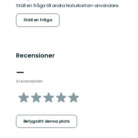
Ställ en fråga till andra Naturkartan-användare.
Ställ en fråga
Recensioner
—
0 recensioner
av
5
stjärnor
Betygsätt denna plats