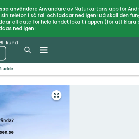
issa användare
Användare av Naturkartans app för Andr
n telefon i så fall och laddar ned igen! Då skall den fun
 all data för hela landet lokalt i appen (för att klara of
addas ned igen!
Bli kund
dö udde
Gå
till
helskärmsläge