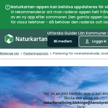
Naturkartan-appen kan behöva uppdateras för v
Vi rekommenderar att man raderar appen helt från si
av en ny app efter sommaren. Den gamla appen laddar
för vissa telefoner - då behöver den raderas och l
Utforska
Guider
Län
Kommuner
Bli medlem
Logga in
Blekinge län
Parkeringsplats
Parkering för rörelsehindrade, Lin