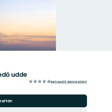
indö udde
av
betygsätt denna plats!
5
stjärnor
 kartan