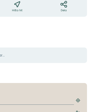
Hitta hit
Dela
r...
Hitta
närmaste
hållplats