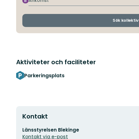
Ankomst
B
Sök kollektiv
Aktiviteter och faciliteter
Parkeringsplats
Kontakt
E-
Länsstyrelsen Blekinge
postadress
Kontakt via e-post