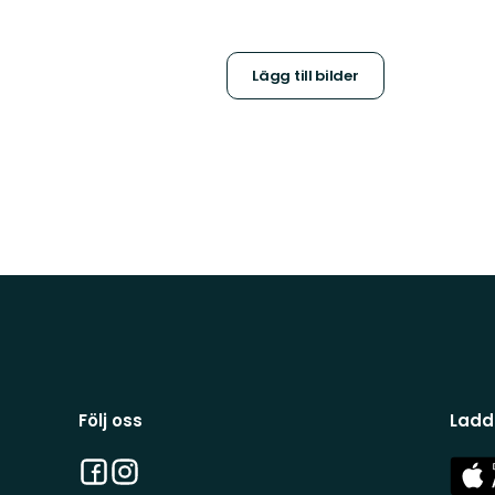
Lägg till bilder
Följ oss
Ladd
Facebook
Instagram
App
Stor