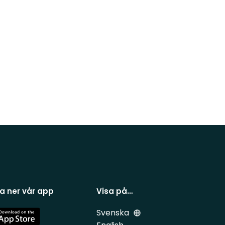
a ner vår app
Visa på…
Svenska
e