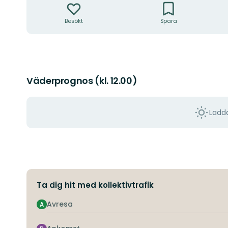
Besökt
Spara
Väderprognos (kl. 12.00)
Ladda
Ta dig hit med kollektivtrafik
Avresa
A