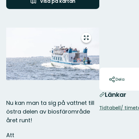
Visa på kartan
Bilder
Gå
till
helskärmsläge
Åtgärder
Dela
Länkar
Nu kan man ta sig på vattnet till
Tidtabell/ timet
östra delen av biosfärområde
året runt!
Att