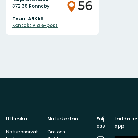
372 36 Ronneby
E-
Team ARK56
postadress
Kontakt via e-post
Utforska
Naturkartan
Följ
Ladda ner
oss
app
Naturreservat
Om oss