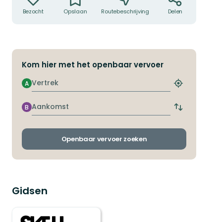
Bezocht
Opslaan
Routebeschrijving
Delen
Kom hier met het openbaar vervoer
Vertrek
A
Zoek
de
dichtstbijzij
Aankomst
B
Wissel
halte
vertrek-
en
aankomsthal
Openbaar vervoer zoeken
Gidsen