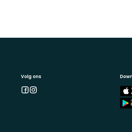
Volg ons
Down
Facebook
Instagram
App
Stor
App
Stor