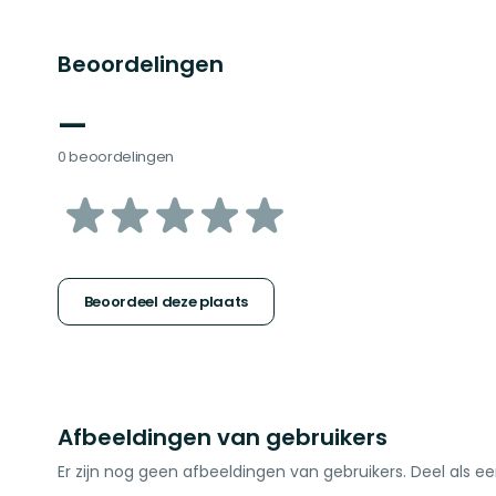
Beoordelingen
—
0 beoordelingen
van
5
sterren
Beoordeel deze plaats
Afbeeldingen van gebruikers
Er zijn nog geen afbeeldingen van gebruikers. Deel als ee