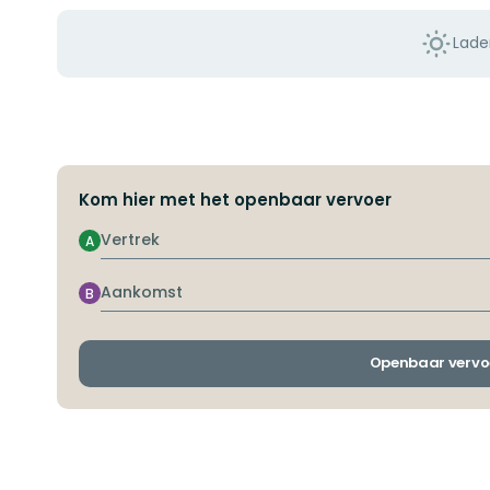
Lade
Kom hier met het openbaar vervoer
Vertrek
A
Aankomst
B
Openbaar vervo