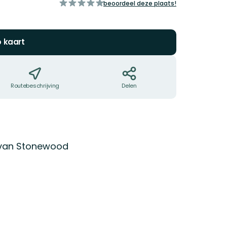
van
beoordeel deze plaats!
5
sterren
p kaart
Routebeschrijving
Delen
 van Stonewood