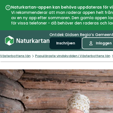
Naturkartan-appen kan behöva uppdateras för v
Vi rekommenderar att man raderar appen helt från si
av en ny app efter sommaren. Den gamla appen laddar
för vissa telefoner - då behöver den raderas och l
Ontdek
Gidsen
Regio’s
Gemeen
Inschrijven
Inloggen
Västerbottens län
Populäraste vindskydden i Västerbottens län