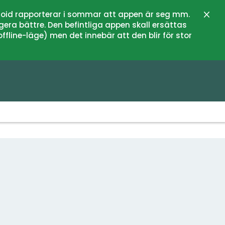
oid rapporterar i sommar att appen är seg mm.
Sluit
gera bättre. Den befintliga appen skall ersättas
fline-läge) men det innebär att den blir för stor