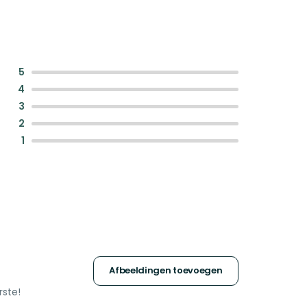
:
5
:
4
:
3
:
2
:
1
Afbeeldingen toevoegen
rste!