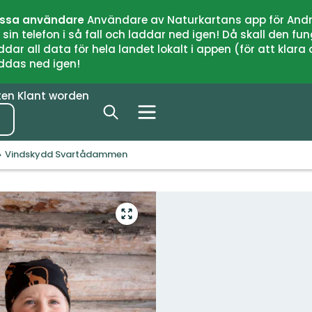
issa användare
Användare av Naturkartans app för Andr
n telefon i så fall och laddar ned igen! Då skall den fun
 all data för hela landet lokalt i appen (för att klara of
addas ned igen!
ten
Klant worden
Vindskydd Svartådammen
Open
volledig
scherm