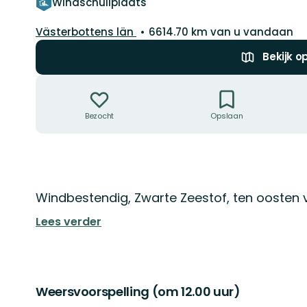
Windschuilplaats
Regio:
Västerbottens län
6614.70 km van u vandaan
Bekijk o
Acties
Bezocht
Opslaan
Omschrijving
Windbestendig, Zwarte Zeestof, ten oosten
Lees verder
Weersvoorspelling (om 12.00 uur)