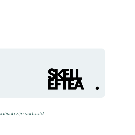
Organisatie-
logotype
isch zijn vertaald.