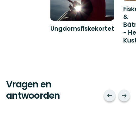
Fisk
&
Båt
Ungdomsfiskekortet
- He
Kus
Vragen en
antwoorden