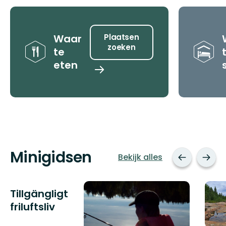
Tips
Waar
Plaatsen
zoeken
te
eten
Plaatsen
zoeken
Minigidsen
Bekijk alles
Tillgängligt
friluftsliv