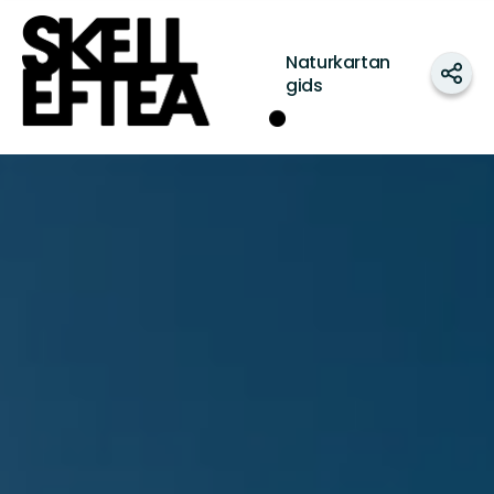
Skellefteå
Naturkartan
Dele
gids