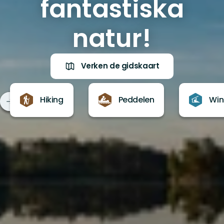
fantastiska
natur!
Verken de gidskaart
Hiking
Peddelen
Win