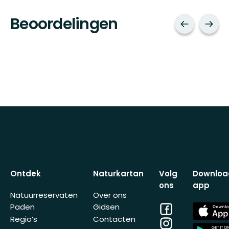
Beoordelingen
Ontdek
Naturkartan
Volg
Downloa
ons
app
Natuurreservaten
Over ons
Facebook
App
Paden
Gidsen
Store
Regio’s
Contacten
Instagram
App