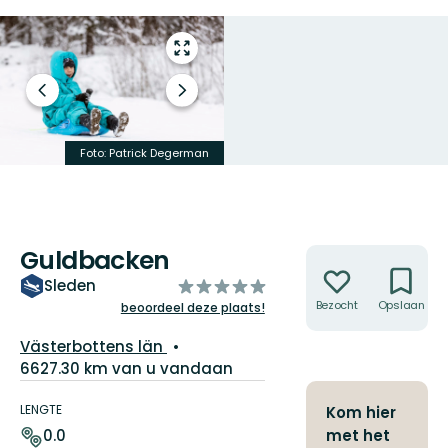
Open
volledig
scherm
Vorige
Volgende
slide
slide
Foto: Patrick Degerman
Foto: Patrick Degerman
Guldbacken
Acties
van
Sleden
5
Bezocht
Opslaan
beoordeel deze plaats!
sterren
Regio:
Västerbottens län
6627.30 km van u vandaan
Pad
details
LENGTE
Kom hier
0.0
met het