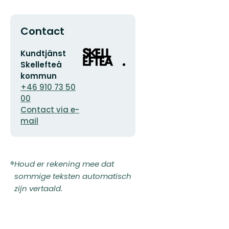
Contact
E-
Organisatie-
Kundtjänst
mailadres
logotype
Skellefteå
kommun
+46 910 73 50
00
Contact via e-
mail
Houd er rekening mee dat
sommige teksten automatisch
zijn vertaald.