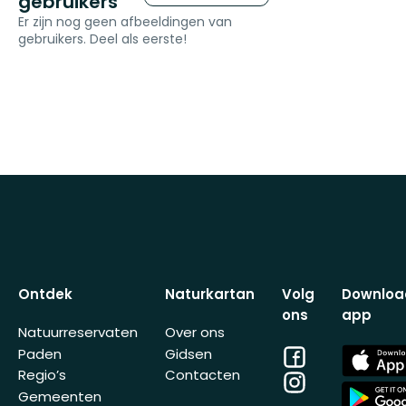
gebruikers
Er zijn nog geen afbeeldingen van
gebruikers. Deel als eerste!
Ontdek
Naturkartan
Volg
Downloa
ons
app
Natuurreservaten
Over ons
Facebook
App
Paden
Gidsen
Store
Regio’s
Contacten
Instagram
App
Gemeenten