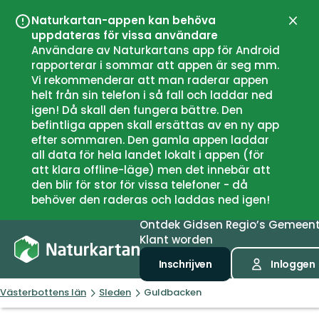
Naturkartan-appen kan behöva
Sluit
uppdateras för vissa användare
Användare av Naturkartans app för Android
rapporterar i sommar att appen är seg mm.
Vi rekommenderar att man raderar appen
helt från sin telefon i så fall och laddar ned
igen! Då skall den fungera bättre. Den
befintliga appen skall ersättas av en ny app
efter sommaren. Den gamla appen laddar
all data för hela landet lokalt i appen (för
att klara offline-läge) men det innebär att
den blir för stor för vissa telefoner - då
behöver den raderas och laddas ned igen!
Ontdek
Gidsen
Regio’s
Gemeen
Klant worden
Inschrijven
Inloggen
Västerbottens län
Sleden
Guldbacken