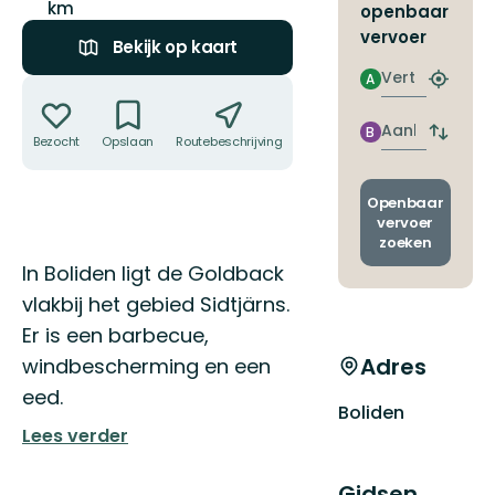
km
openbaar
vervoer
Bekijk op kaart
Vertrek
A
Acties
Zoek
de
dichtstb
Aankomst
B
Wissel
Bezocht
Opslaan
Routebeschrijving
Delen
halte
vertrek
en
aankom
Openbaar
vervoer
zoeken
Omschrijving
In Boliden ligt de Goldback
vlakbij het gebied Sidtjärns.
Er is een barbecue,
Adres
windbescherming en een
eed.
Boliden
Lees verder
Gidsen