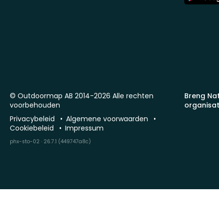
Store
© Outdoormap AB 2014-2026 Alle rechten
Breng Na
voorbehouden
organisat
Privacybeleid
Algemene voorwaarden
Cookiebeleid
Impressum
phx-sto-02 · 26.7.1 (449747a8c)