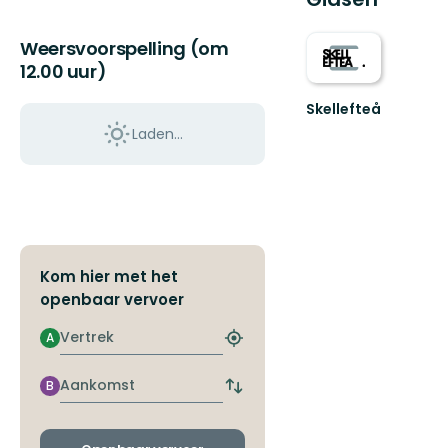
Weersvoorspelling (om
12.00 uur)
Skellefteå
Välkommen
Laden…
till
Skellefteås
fantastiska
natur!
Kom hier met het
openbaar vervoer
Vertrek
A
Zoek
de
dichtstbijzijnde
Aankomst
B
Wissel
halte
vertrek-
en
aankomsthaltes