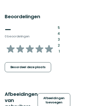
Beoordelingen
—
:
5
:
4
0 beoordelingen
:
3
van
:
2
:
1
5
sterren
Beoordeel deze plaats
Afbeeldingen
Afbeeldingen
van
toevoegen