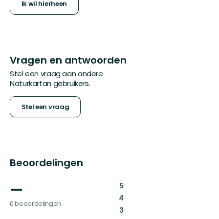
Ik wil hierheen
Vragen en antwoorden
Stel een vraag aan andere
Naturkartan gebruikers.
Stel een vraag
Beoordelingen
—
:
5
:
4
0 beoordelingen
:
3