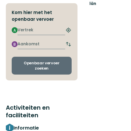
län
Kom hier met het
openbaar vervoer
Vertrek
A
Zoek
de
dichtstbijzijnde
Aankomst
B
Wissel
halte
vertrek-
en
aankomsthaltes
Openbaar vervoer
zoeken
Activiteiten en
faciliteiten
Informatie