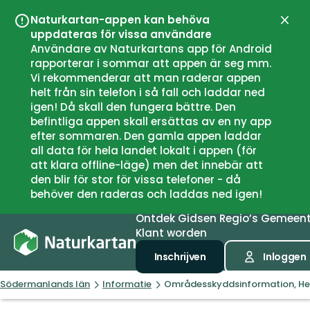
Naturkartan-appen kan behöva
Sluit
uppdateras för vissa användare
Användare av Naturkartans app för Android
rapporterar i sommar att appen är seg mm.
Vi rekommenderar att man raderar appen
helt från sin telefon i så fall och laddar ned
igen! Då skall den fungera bättre. Den
befintliga appen skall ersättas av en ny app
efter sommaren. Den gamla appen laddar
all data för hela landet lokalt i appen (för
att klara offline-läge) men det innebär att
den blir för stor för vissa telefoner - då
behöver den raderas och laddas ned igen!
Ontdek
Gidsen
Regio’s
Gemeen
Klant worden
Inschrijven
Inloggen
Södermanlands län
Informatie
Områdesskyddsinformation, He