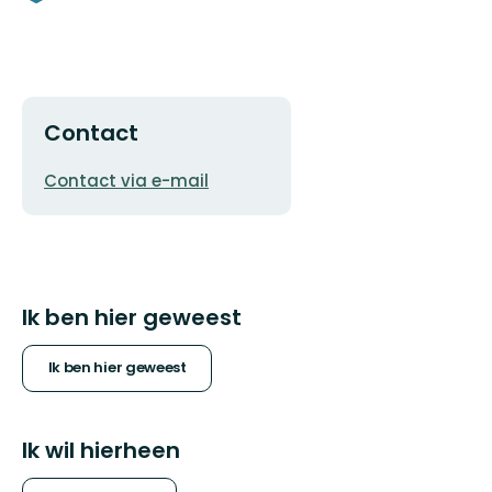
Contact
E-
Contact via e-mail
mailadres
Ik ben hier geweest
Ik ben hier geweest
Ik wil hierheen