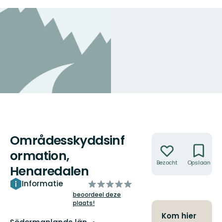
Områdesskyddsinf
Acties
ormation,
Bezocht
Opslaan
Henaredalen
van
Informatie
5
beoordeel deze
plaats!
sterren
Kom hier
Regio: