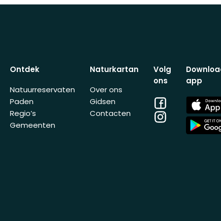
Ontdek
Naturkartan
Volg
Downloa
ons
app
Natuurreservaten
Over ons
Facebook
App
Paden
Gidsen
Store
Regio’s
Contacten
Instagram
App
Gemeenten
Store