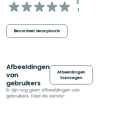
van
:
2
:
1
5
sterren
Beoordeel deze plaats
Afbeeldingen
Afbeeldingen
van
toevoegen
gebruikers
Er zijn nog geen afbeeldingen van
gebruikers. Deel als eerste!