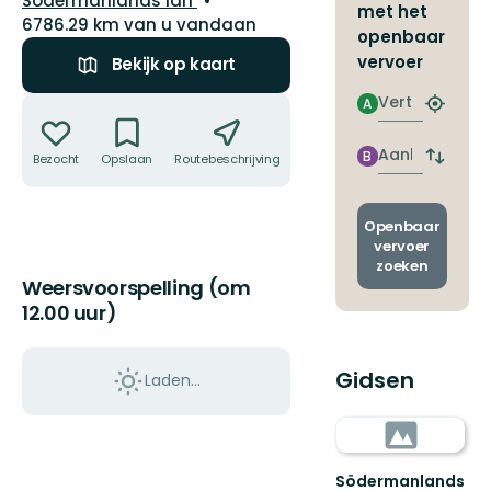
Södermanlands län
met het
6786.29 km van u vandaan
openbaar
vervoer
Bekijk op kaart
Vertrek
Acties
A
Zoek
de
dichtstb
Aankomst
B
Bezocht
Opslaan
Routebeschrijving
Delen
Wissel
halte
vertrek
en
aankom
Openbaar
vervoer
zoeken
Weersvoorspelling (om
12.00 uur)
Gidsen
Laden…
Södermanlands