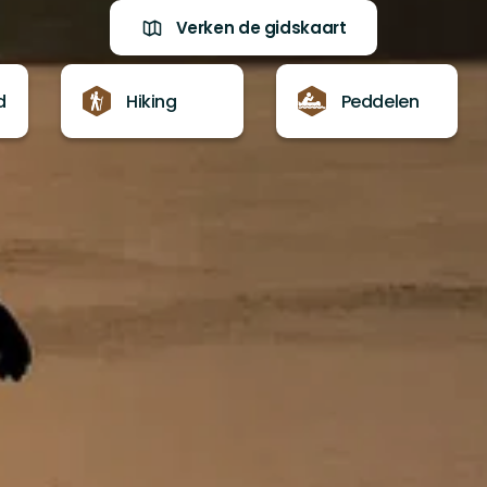
Verken de gidskaart
d
Hiking
Peddelen