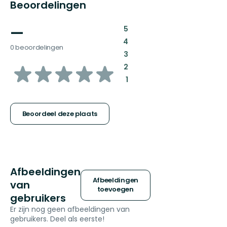
Beoordelingen
—
:
5
:
4
0 beoordelingen
:
3
van
:
2
:
1
5
sterren
Beoordeel deze plaats
Afbeeldingen
Afbeeldingen
van
toevoegen
gebruikers
Er zijn nog geen afbeeldingen van
gebruikers. Deel als eerste!