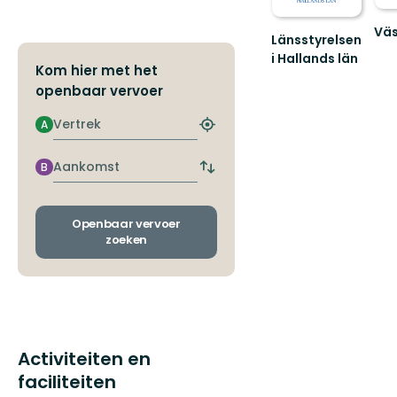
Väs
Länsstyrelsen
Nat
i Hallands län
och
Kom hier met het
Guide
frilu
openbaar vervoer
till
i
naturreservat
Väst
Vertrek
i
A
Zoek
värn.
Hallands
de
län
dichtstbijzijnde
Aankomst
B
Wissel
halte
vertrek-
en
aankomsthaltes
Openbaar vervoer
zoeken
Activiteiten en
faciliteiten