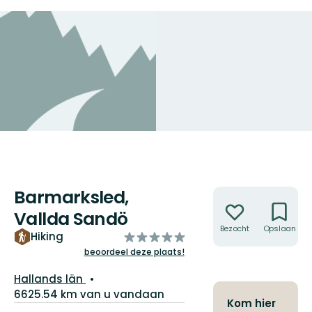
Barmarksled,
Acties
Vallda Sandö
Bezocht
Opslaan
van
Hiking
5
beoordeel deze plaats!
sterren
Regio:
Hallands län
6625.54 km van u vandaan
Kom hier
Pad