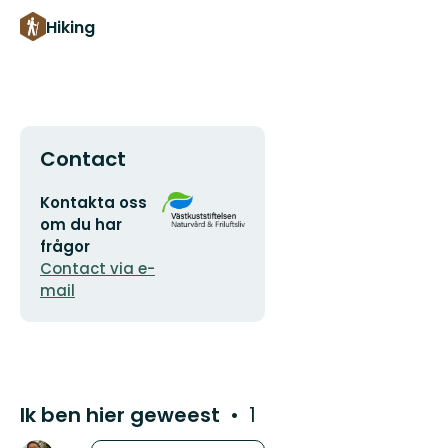
Hiking
Contact
E-
Organisatie-
Kontakta oss
mailadres
logotype
om du har
frågor
Contact via e-
mail
Ik ben hier geweest
1