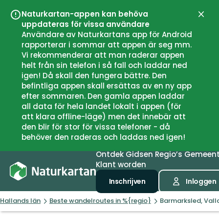
Naturkartan-appen kan behöva
Sluit
uppdateras för vissa användare
Användare av Naturkartans app för Android
rapporterar i sommar att appen är seg mm.
Vi rekommenderar att man raderar appen
helt från sin telefon i så fall och laddar ned
igen! Då skall den fungera bättre. Den
befintliga appen skall ersättas av en ny app
efter sommaren. Den gamla appen laddar
all data för hela landet lokalt i appen (för
att klara offline-läge) men det innebär att
den blir för stor för vissa telefoner - då
behöver den raderas och laddas ned igen!
Ontdek
Gidsen
Regio’s
Gemeen
Klant worden
Inschrijven
Inloggen
Hallands län
Beste wandelroutes in %{regio}
Barmarksled, Val