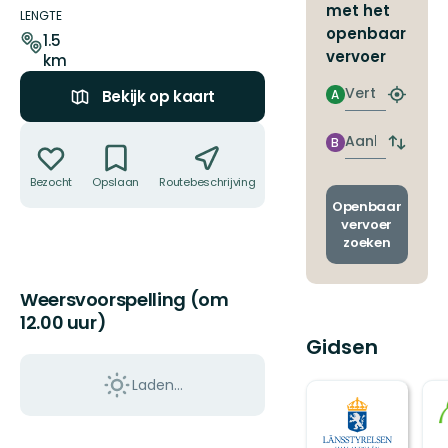
met het
details
LENGTE
openbaar
1.5
vervoer
km
Vertrek
A
Bekijk op kaart
Zoek
de
Acties
dichtstb
Aankomst
B
Wissel
halte
vertrek
Bezocht
Opslaan
Routebeschrijving
Delen
en
aankom
Openbaar
vervoer
zoeken
Weersvoorspelling (om
12.00 uur)
Gidsen
Laden…