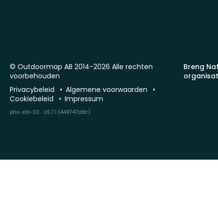
© Outdoormap AB 2014-2026 Alle rechten
Breng Na
voorbehouden
organisat
Privacybeleid
Algemene voorwaarden
Cookiebeleid
Impressum
phx-sto-02 · 26.7.1 (449747a8c)