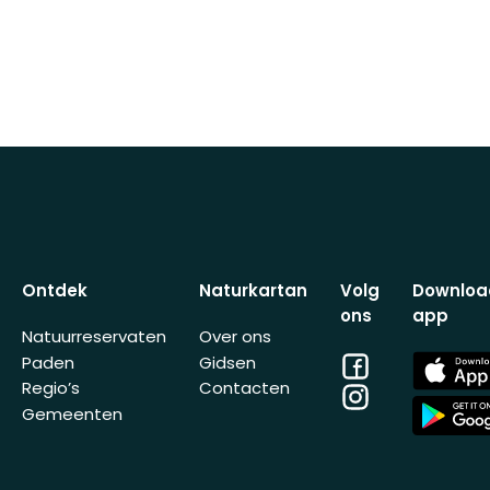
Ontdek
Naturkartan
Volg
Downloa
ons
app
Natuurreservaten
Over ons
Facebook
App
Paden
Gidsen
Store
Regio’s
Contacten
Instagram
App
Gemeenten
Store