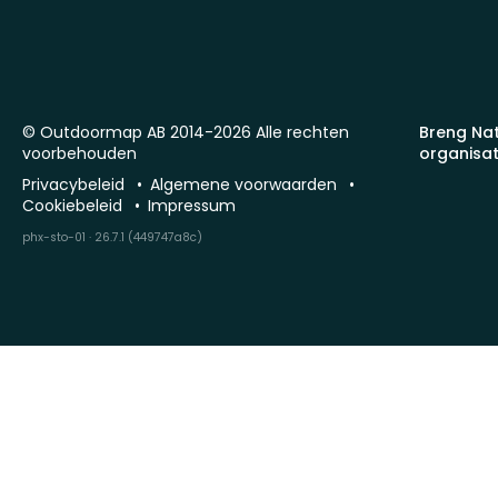
© Outdoormap AB 2014-2026 Alle rechten
Breng Na
voorbehouden
organisat
Privacybeleid
Algemene voorwaarden
Cookiebeleid
Impressum
phx-sto-01 · 26.7.1 (449747a8c)