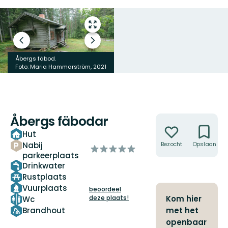
Open
volledig
Vorige
Volgende
scherm
slide
slide
Åbergs fäbod.
Åbergs fäbod.
Foto: Maria Hammarström, 2021
Foto: Maria Hammarström, 2021
Åbergs fäbodar
Acties
Hut
Nabij
Bezocht
Opslaan
van
parkeerplaats
5
Drinkwater
sterren
Rustplaats
Vuurplaats
beoordeel
Kom hier
deze plaats!
Wc
Brandhout
met het
openbaar