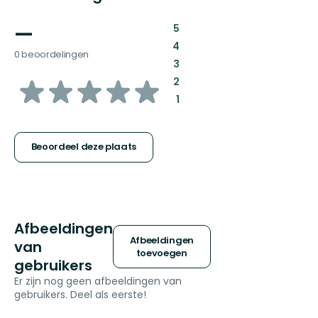
—
:
5
:
4
0 beoordelingen
:
3
van
:
2
:
1
5
sterren
Beoordeel deze plaats
Afbeeldingen
Afbeeldingen
van
toevoegen
gebruikers
Er zijn nog geen afbeeldingen van
gebruikers. Deel als eerste!