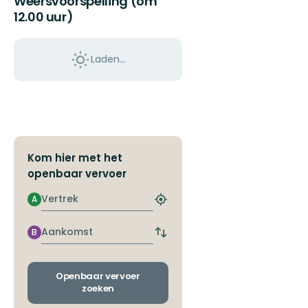
Weersvoorspelling (om
12.00 uur)
Laden…
Kom hier met het
openbaar vervoer
Vertrek
A
Zoek
de
dichtstbijzijnde
Aankomst
B
Wissel
halte
vertrek-
en
aankomsthaltes
Openbaar vervoer
zoeken