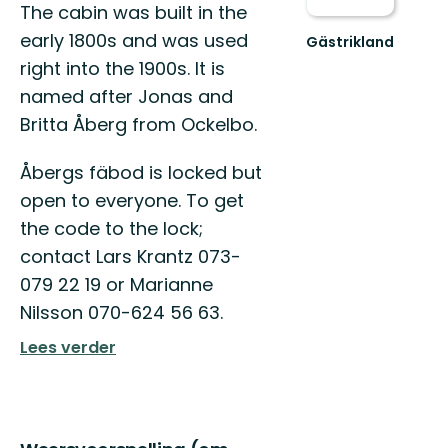
The cabin was built in the
early 1800s and was used
Gästrikland
Hitta
right into the 1900s. It is
ditt
named after Jonas and
nästa
friluftsäventyr
Britta Åberg from Ockelbo.
i
Gästrikland!
Åbergs fäbod is locked but
open to everyone. To get
the code to the lock;
contact Lars Krantz 073-
079 22 19 or Marianne
Nilsson 070-624 56 63.
Lees verder