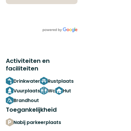
Activiteiten en
faciliteiten
Drinkwater
Rustplaats
Vuurplaats
Wc
Hut
Brandhout
Toegankelijkheid
Nabij parkeerplaats