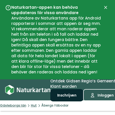
Naturkartan-appen kan behöva
Sluit
uppdateras för vissa användare
Användare av Naturkartans app för Android
rapporterar i sommar att appen är seg mm.
Vi rekommenderar att man raderar appen
helt från sin telefon i så fall och laddar ned
igen! Då skall den fungera bättre. Den
befintliga appen skall ersättas av en ny app
efter sommaren. Den gamla appen laddar
all data för hela landet lokalt i appen (för
att klara offline-läge) men det innebär att
den blir för stor för vissa telefoner - då
behöver den raderas och laddas ned igen!
Ontdek
Gidsen
Regio’s
Gemeen
Klant worden
Inschrijven
Inloggen
Gävleborgs län
Hut
Åbergs fäbodar