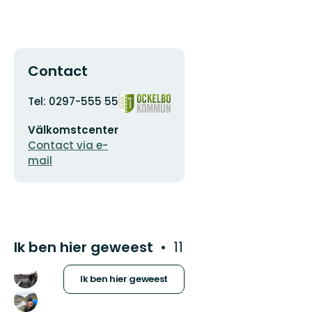
Contact
Adres
Organisatie-
Tel: 0297-555 55
logotype
E-
Välkomstcenter
mailadres
Contact via e-
mail
Ik ben hier geweest
11
Ik ben hier geweest