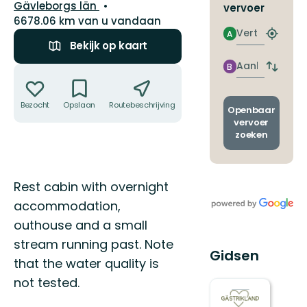
Regio:
Gävleborgs län
vervoer
6678.06 km van u vandaan
Vertrek
A
Zoek
Bekijk op kaart
de
dichtstb
Aankomst
B
Acties
Wissel
halte
vertrek
en
Bezocht
Opslaan
Routebeschrijving
Delen
aankom
Openbaar
vervoer
zoeken
Omschrijving
Rest cabin with overnight
accommodation,
outhouse and a small
stream running past. Note
Gidsen
that the water quality is
not tested.