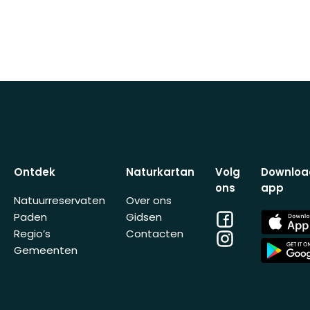
Ontdek
Naturkartan
Volg
Downloa
ons
app
Natuurreservaten
Over ons
Facebook
App
Paden
Gidsen
Store
Regio’s
Contacten
Instagram
App
Gemeenten
Store