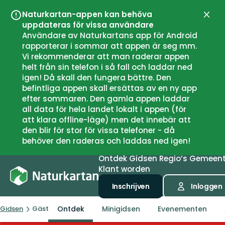
Naturkartan-appen kan behöva
Sluit
uppdateras för vissa användare
Användare av Naturkartans app för Android
rapporterar i sommar att appen är seg mm.
Vi rekommenderar att man raderar appen
helt från sin telefon i så fall och laddar ned
igen! Då skall den fungera bättre. Den
befintliga appen skall ersättas av en ny app
efter sommaren. Den gamla appen laddar
all data för hela landet lokalt i appen (för
att klara offline-läge) men det innebär att
den blir för stor för vissa telefoner - då
behöver den raderas och laddas ned igen!
Ontdek
Gidsen
Regio’s
Gemeen
Klant worden
Inschrijven
Inloggen
Ontdek
Minigidsen
Evenementen
Gidsen
Gästrikland