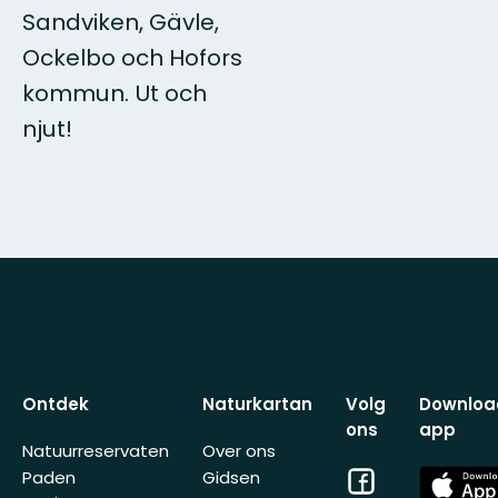
Sandviken, Gävle,
Ockelbo och Hofors
kommun. Ut och
njut!
Ontdek
Naturkartan
Volg
Downloa
ons
app
Natuurreservaten
Over ons
Facebook
App
Paden
Gidsen