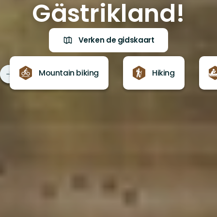
Gästrikland!
Verken de gidskaart
Mountain biking
Hiking