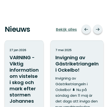
Nieuws
Bekijk alles
27 jan 2026
7 mei 2025
VARNING -
Invigning av
Viktig
Gästriketriangeln
information
i Ockelbo!
om vistelse
Invigning av
i skog och
Gästriketriangeln i
mark efter
Ockelbo! 🌲 Nu på
stormen
söndag den 11 maj är
Johannes
det dags att inviga den
nya vandringsleden