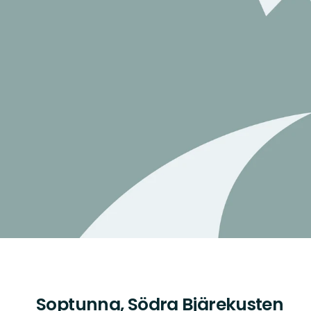
Soptunna, Södra Bjärekusten