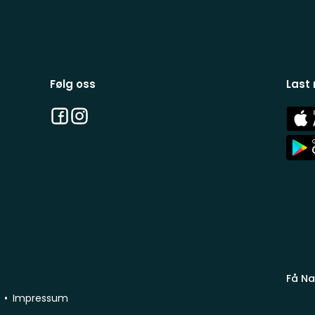
Følg oss
Last
Facebook
Instagram
App
Stor
App
Stor
Få Na
Impressum