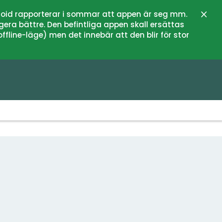
oid rapporterar i sommar att appen är seg mm.
Lukk
gera bättre. Den befintliga appen skall ersättas
fline-läge) men det innebär att den blir för stor