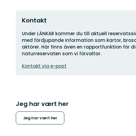
Kontakt
Adresse
Under LÄNKAR kommer du till aktuell reservatss
med fördjupande information som kartor, brosch
aktörer. Här finns även en rapportfunktion för 
naturreservaten som vi förvaltar.
E-
Kontakt via e-post
postadresse
Jeg har vært her
Jeg har vært her