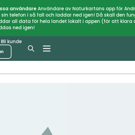
issa användare
Användare av Naturkartans app för Andr
n telefon i så fall och laddar ned igen! Då skall den fun
 all data för hela landet lokalt i appen (för att klara of
addas ned igen!
r
Bli kunde
nn