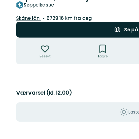
Søppelkasse
Fylke:
Skåne län
6729.16 km fra deg
Se på 
Handlinger
Besøkt
Lagre
Værvarsel (kl. 12.00)
Last