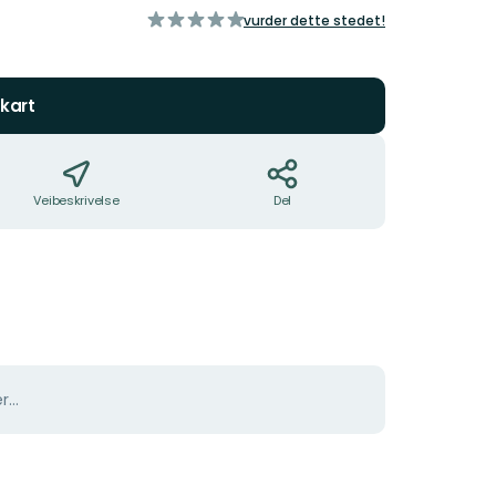
av
vurder dette stedet!
5
stjerner
kart
Veibeskrivelse
Del
er…