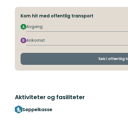
Kom hit med offentlig transport
Avgang
A
Ankomst
B
Søk i offentlig 
Aktiviteter og fasiliteter
Søppelkasse