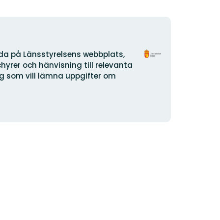
Organisasjonens
ida på Länsstyrelsens webbplats,
logotype
yrer och hänvisning till relevanta
dig som vill lämna uppgifter om