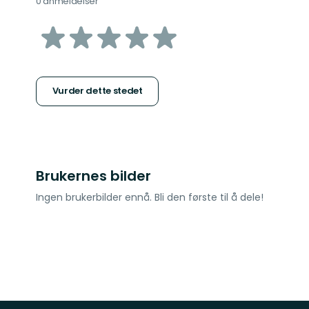
0 anmeldelser
av
5
stjerner
Vurder dette stedet
Brukernes bilder
Ingen brukerbilder ennå. Bli den første til å dele!