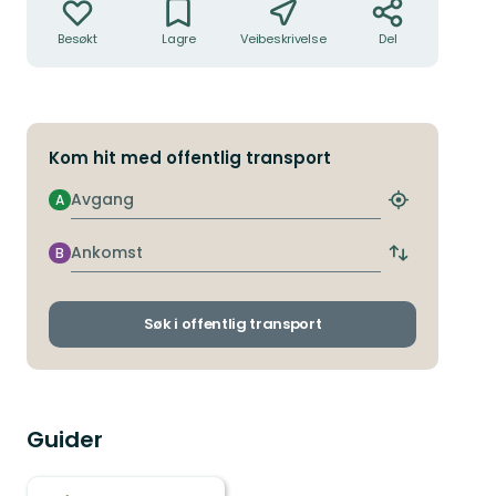
Besøkt
Lagre
Veibeskrivelse
Del
Kom hit med offentlig transport
Avgang
A
Finn
nærmeste
holdeplass
Ankomst
B
Bytt
avgangs-
og
ankomststo
Søk i offentlig transport
Guider