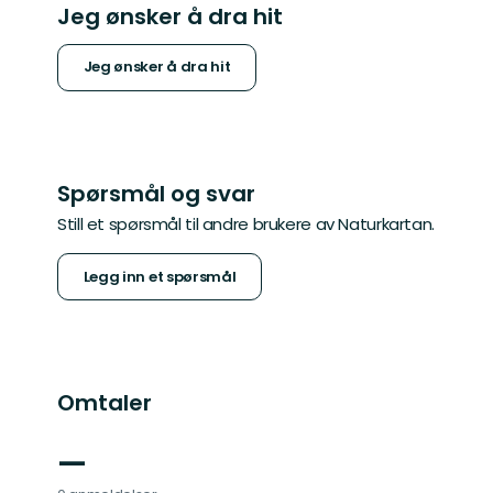
Jeg ønsker å dra hit
Jeg ønsker å dra hit
Spørsmål og svar
Still et spørsmål til andre brukere av Naturkartan.
Legg inn et spørsmål
Omtaler
—