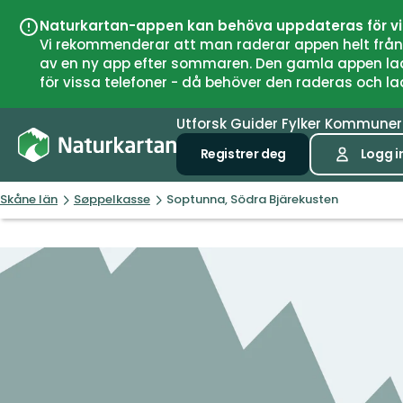
Naturkartan-appen kan behöva uppdateras för v
Vi rekommenderar att man raderar appen helt från si
av en ny app efter sommaren. Den gamla appen laddar
för vissa telefoner - då behöver den raderas och l
Utforsk
Guider
Fylker
Kommune
Registrer deg
Logg i
Skåne län
Søppelkasse
Soptunna, Södra Bjärekusten