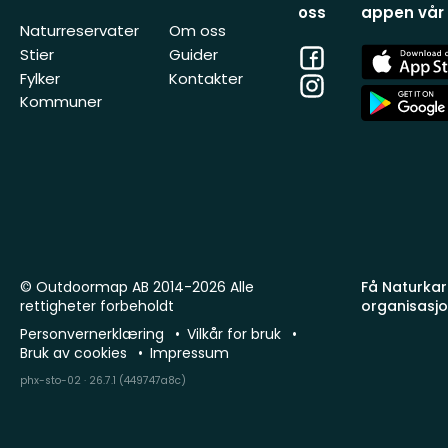
oss
appen vår
Naturreservater
Om oss
Facebook
App
Stier
Guider
Store
Fylker
Kontakter
Instagram
App
Kommuner
Store
© Outdoormap AB 2014-2026 Alle
Få Naturkart
rettigheter forbeholdt
organisasj
Personvernerklæring
Vilkår for bruk
Bruk av cookies
Impressum
phx-sto-02 · 26.7.1 (449747a8c)