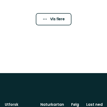
Vis flere
Utforsk
Naturkartan
Følg
Last ned