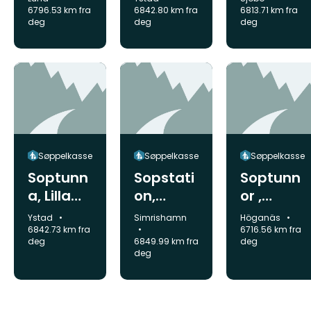
a
6796.53 km fra
6842.80 km fra
6813.71 km fra
deg
deg
deg
badplat
sen,
Lundviva
Søppelkasse
Søppelkasse
Søppelkasse
Soptunn
Sopstati
Soptunn
a, Lilla
on,
or ,
Köpinge
Stenshu
Västra
Kommune:
Kommune:
Kommune:
Ystad
Simrishamn
Höganäs
vud
Kullaber
6842.73 km fra
6716.56 km fra
deg
6849.99 km fra
deg
g
deg