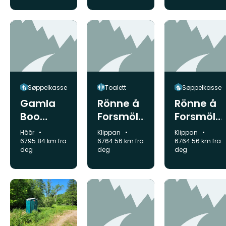
Søppelkasse
Toalett
Søppelkasse
Gamla
Rönne å
Rönne å
Boo
Forsmöll
Forsmöll
sopkärl,
an Väg
an Väg
Kommune:
Kommune:
Kommune:
Höör
Klippan
Klippan
Höör
21
21
6795.84 km fra
6764.56 km fra
6764.56 km fra
deg
deg
deg
toalett
sopkärl
Klippan
Klippan