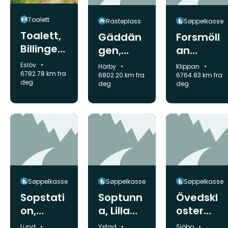
Toalett
Rasteplass
Søppelkasse
Toalett,
Gäddän
Forsmöll
Billinge
gen,
an
mölla
Hörby
sopkärl,
Kommune:
Eslöv
Kommune:
Kommune:
Hörby
Klippan
Eslöv
6782.78 km fra
Rönne å
6802.20 km fra
6764.83 km fra
deg
deg
deg
Klippan
Søppelkasse
Søppelkasse
Søppelkasse
Sopstati
Soptunn
Övedskl
on,
a, Lilla
oster
Billebjer
Köpinge
soptunn
Kommune:
Kommune:
Kommune:
Lund
Ystad
Sjöbo