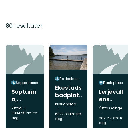
80 resultater
Badeplass
Søppelkasse
Rasteplass
Ekestads
Soptunn
Lerjevall
badplat
a,
ens
s
Kommune:
Kristianstad
Fyledale
lägerpla
Kommune:
Kommune:
Ystad
Östra Göinge
n
ts
6834.25 km fra
6822.89 km fra
deg
6821.57 km fra
deg
deg