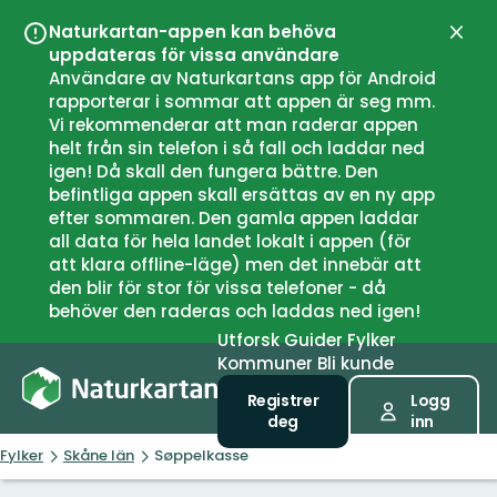
Naturkartan-appen kan behöva
Lukk
uppdateras för vissa användare
Användare av Naturkartans app för Android
rapporterar i sommar att appen är seg mm.
Vi rekommenderar att man raderar appen
helt från sin telefon i så fall och laddar ned
igen! Då skall den fungera bättre. Den
befintliga appen skall ersättas av en ny app
efter sommaren. Den gamla appen laddar
all data för hela landet lokalt i appen (för
att klara offline-läge) men det innebär att
den blir för stor för vissa telefoner - då
behöver den raderas och laddas ned igen!
Utforsk
Guider
Fylker
Kommuner
Bli kunde
Registrer
Logg
deg
inn
Fylker
Skåne län
Søppelkasse