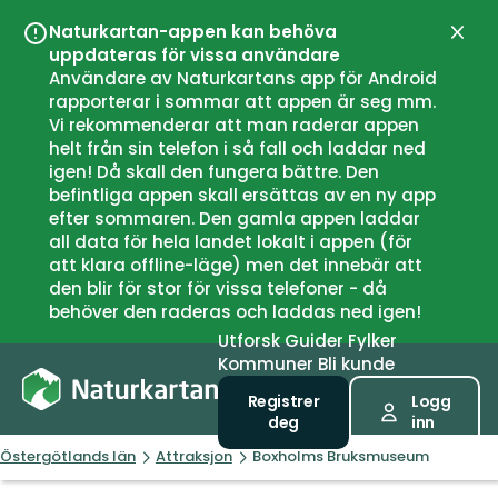
Naturkartan-appen kan behöva
Lukk
uppdateras för vissa användare
Användare av Naturkartans app för Android
rapporterar i sommar att appen är seg mm.
Vi rekommenderar att man raderar appen
helt från sin telefon i så fall och laddar ned
igen! Då skall den fungera bättre. Den
befintliga appen skall ersättas av en ny app
efter sommaren. Den gamla appen laddar
all data för hela landet lokalt i appen (för
att klara offline-läge) men det innebär att
den blir för stor för vissa telefoner - då
behöver den raderas och laddas ned igen!
Utforsk
Guider
Fylker
Kommuner
Bli kunde
Registrer
Logg
deg
inn
Östergötlands län
Attraksjon
Boxholms Bruksmuseum