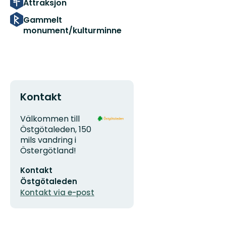
Attraksjon
Gammelt
monument/kulturminne
Kontakt
Adresse
Organisasjonens
Välkommen till
logotype
Östgötaleden, 150
mils vandring i
Östergötland!
E-
Kontakt
postadresse
Östgötaleden
Kontakt via e-post