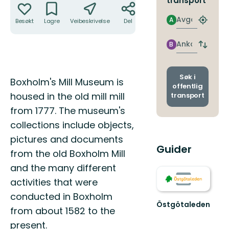
transport
Avgang
A
Besøkt
Lagre
Veibeskrivelse
Del
Finn
nærme
holdepl
Ankomst
B
Bytt
avgang
og
ankoms
Søk i
Beskrivelse
Boxholm's Mill Museum is
offentlig
housed in the old mill mill
transport
from 1777. The museum's
collections include objects,
pictures and documents
Guider
from the old Boxholm Mill
and the many different
activities that were
conducted in Boxholm
Östgötaleden
from about 1582 to the
Välkommen
till
present.