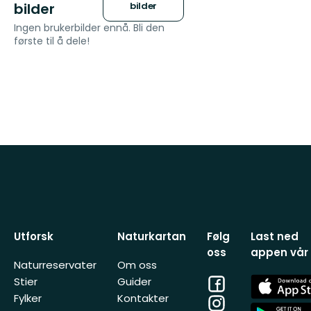
bilder
bilder
Ingen brukerbilder ennå. Bli den
første til å dele!
Utforsk
Naturkartan
Følg
Last ned
oss
appen vår
Naturreservater
Om oss
Facebook
App
Stier
Guider
Store
Fylker
Kontakter
Instagram
App