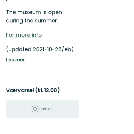
Östgötaleden,
150
The museum is open
mils
vandring
during the summer.
...
For more info
(updated 2021-10-26/eb)
Les mer
Værvarsel (kl. 12.00)
Laster…