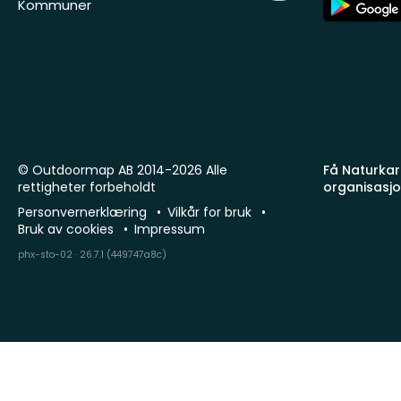
Kommuner
Store
© Outdoormap AB 2014-2026 Alle
Få Naturkart
rettigheter forbeholdt
organisasj
Personvernerklæring
Vilkår for bruk
Bruk av cookies
Impressum
phx-sto-02 · 26.7.1 (449747a8c)