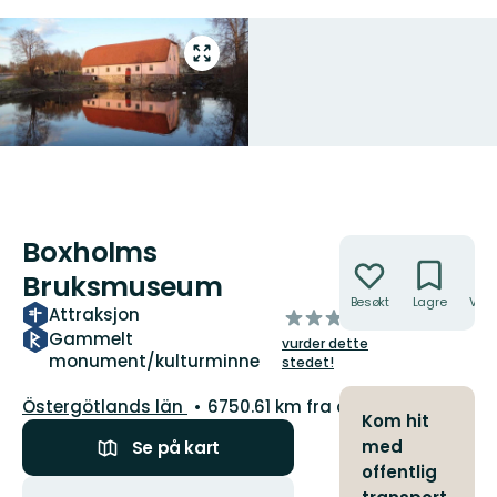
Gå
til
fullskjerm
Boxholms
Handlinger
Bruksmuseum
Besøkt
Lagre
Veib
Attraksjon
av
5
Gammelt
vurder dette
monument/kulturminne
stjerner
stedet!
Fylke:
Östergötlands län
6750.61 km fra deg
Kom hit
med
Se på kart
offentlig
Handlinger