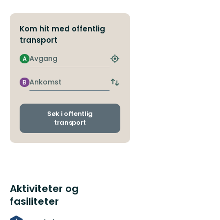
Kom hit med offentlig
transport
Avgang
A
Finn
nærmeste
holdeplass
Ankomst
B
Bytt
avgangs-
og
ankomststopp
Søk i offentlig
transport
Aktiviteter og
fasiliteter