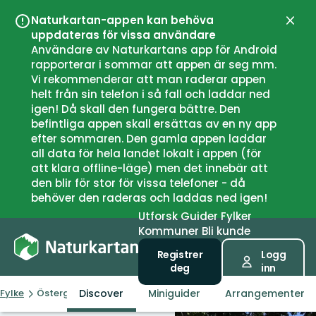
Naturkartan-appen kan behöva
Lukk
uppdateras för vissa användare
Användare av Naturkartans app för Android
rapporterar i sommar att appen är seg mm.
Vi rekommenderar att man raderar appen
helt från sin telefon i så fall och laddar ned
igen! Då skall den fungera bättre. Den
befintliga appen skall ersättas av en ny app
efter sommaren. Den gamla appen laddar
all data för hela landet lokalt i appen (för
att klara offline-läge) men det innebär att
den blir för stor för vissa telefoner - då
behöver den raderas och laddas ned igen!
Utforsk
Guider
Fylker
Kommuner
Bli kunde
Registrer
Logg
deg
inn
Discover
Miniguider
Arrangementer
Fylke
Östergötlands län