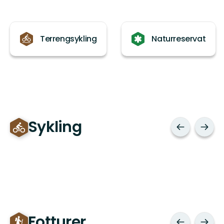
Kategorier
Terrengsykling
Naturreservat
Sykling
Fotturer