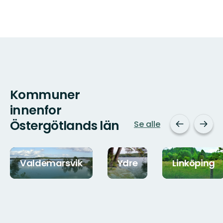
Kommuner
innenfor
Östergötlands län
Se alle
Valdemarsvik
Ydre
Linköping