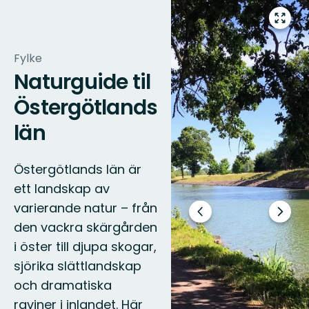
Gå
til
fullsk
Fylke
Naturguide til
Östergötlands
län
Östergötlands län är
ett landskap av
varierande natur – från
Forrige
Neste
den vackra skärgården
lysbilde
slide
i öster till djupa skogar,
sjörika slättlandskap
och dramatiska
raviner i inlandet. Här