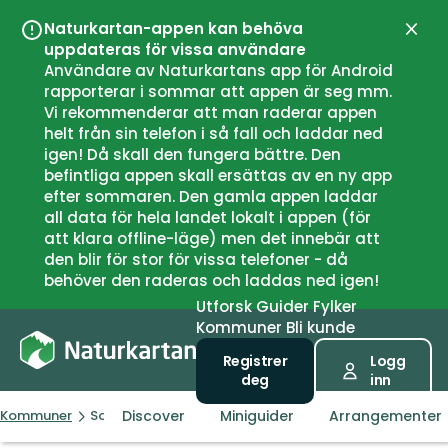
Naturkartan-appen kan behöva
Lukk
uppdateras för vissa användare
Användare av Naturkartans app för Android
rapporterar i sommar att appen är seg mm.
Vi rekommenderar att man raderar appen
helt från sin telefon i så fall och laddar ned
igen! Då skall den fungera bättre. Den
befintliga appen skall ersättas av en ny app
efter sommaren. Den gamla appen laddar
all data för hela landet lokalt i appen (för
att klara offline-läge) men det innebär att
den blir för stor för vissa telefoner - då
behöver den raderas och laddas ned igen!
Utforsk
Guider
Fylker
Kommuner
Bli kunde
Registrer
Logg
deg
inn
Discover
Miniguider
Arrangementer
Kommuner
Sollentuna