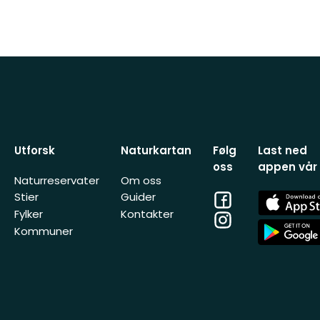
Utforsk
Naturkartan
Følg
Last ned
oss
appen vår
Naturreservater
Om oss
Facebook
App
Stier
Guider
Store
Fylker
Kontakter
Instagram
App
Kommuner
Store