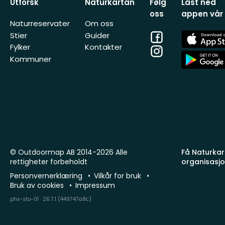
Utforsk
Naturkartan
Følg
Last ned
oss
appen vår
Naturreservater
Om oss
Facebook
App
Stier
Guider
Store
Fylker
Kontakter
Instagram
App
Kommuner
Store
© Outdoormap AB 2014-2026 Alle
Få Naturkart
rettigheter forbeholdt
organisasj
Personvernerklæring
Vilkår for bruk
Bruk av cookies
Impressum
phx-sto-01 · 26.7.1 (449747a8c)