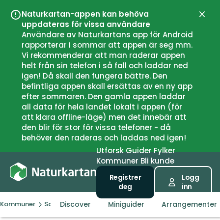
Naturkartan-appen kan behöva
Lukk
uppdateras för vissa användare
Användare av Naturkartans app för Android
rapporterar i sommar att appen är seg mm.
Vi rekommenderar att man raderar appen
helt från sin telefon i så fall och laddar ned
igen! Då skall den fungera bättre. Den
befintliga appen skall ersättas av en ny app
efter sommaren. Den gamla appen laddar
all data för hela landet lokalt i appen (för
att klara offline-läge) men det innebär att
den blir för stor för vissa telefoner - då
behöver den raderas och laddas ned igen!
Utforsk
Guider
Fylker
Kommuner
Bli kunde
Registrer
Logg
deg
inn
Discover
Miniguider
Arrangementer
Kommuner
Sollentuna