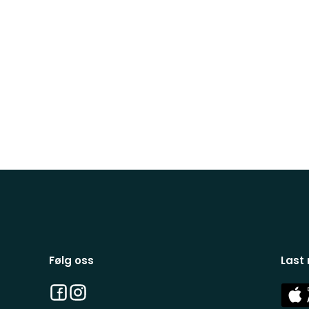
Følg oss
Last
Facebook
Instagram
App
Stor