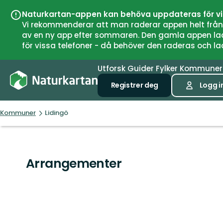
Naturkartan-appen kan behöva uppdateras för v
Vi rekommenderar att man raderar appen helt från si
av en ny app efter sommaren. Den gamla appen laddar
för vissa telefoner - då behöver den raderas och l
Utforsk
Guider
Fylker
Kommune
Registrer deg
Logg i
Kommuner
Lidingö
Arrangementer