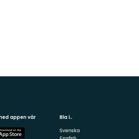
 ned appen vår
Bla i..
Svenska
e
English