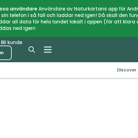
issa användare
Användare av Naturkartans app för Andr
n telefon i så fall och laddar ned igen! Då skall den fun
 all data för hela landet lokalt i appen (för att klara of
addas ned igen!
r
Bli kunde
nn
Discover