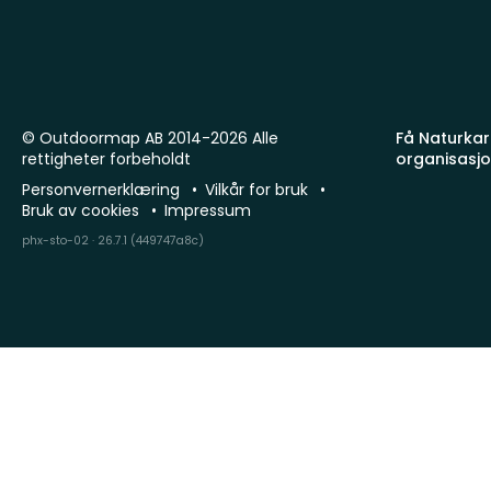
© Outdoormap AB 2014-2026 Alle
Få Naturkart
rettigheter forbeholdt
organisasj
Personvernerklæring
Vilkår for bruk
Bruk av cookies
Impressum
phx-sto-02 · 26.7.1 (449747a8c)