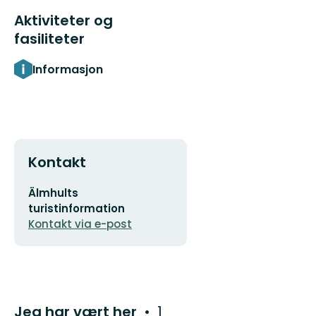
Aktiviteter og
fasiliteter
Informasjon
Kontakt
E-
Älmhults
postadresse
turistinformation
Kontakt via e-post
Jeg har vært her
1