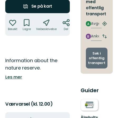
med
Se på kart
offentlig
transport
Handlinger
Avgang
A
Finn
Besøkt
Lagre
Veibeskrivelse
Del
nærme
holdepl
Ankomst
B
Bytt
avgang
og
ankoms
Søk i
offentlig
Beskrivelse
Information about the
transport
nature reserve.
Les mer
Guider
Værvarsel (kl. 12.00)
Älmhults