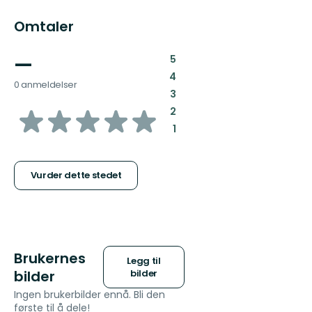
Omtaler
—
:
5
:
4
0 anmeldelser
:
3
av
:
2
:
1
5
stjerner
Vurder dette stedet
Brukernes
Legg til
bilder
bilder
Ingen brukerbilder ennå. Bli den
første til å dele!