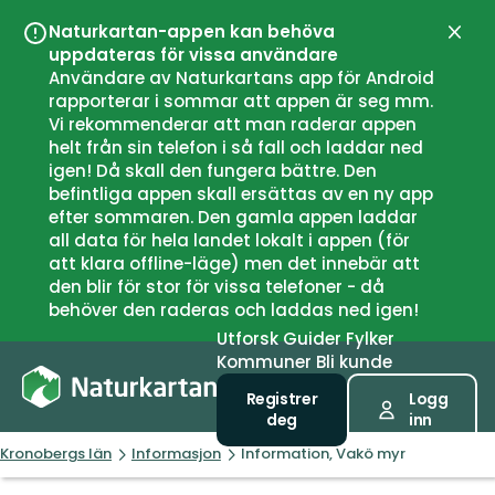
Naturkartan-appen kan behöva
Lukk
uppdateras för vissa användare
Användare av Naturkartans app för Android
rapporterar i sommar att appen är seg mm.
Vi rekommenderar att man raderar appen
helt från sin telefon i så fall och laddar ned
igen! Då skall den fungera bättre. Den
befintliga appen skall ersättas av en ny app
efter sommaren. Den gamla appen laddar
all data för hela landet lokalt i appen (för
att klara offline-läge) men det innebär att
den blir för stor för vissa telefoner - då
behöver den raderas och laddas ned igen!
Utforsk
Guider
Fylker
Kommuner
Bli kunde
Registrer
Logg
deg
inn
Kronobergs län
Informasjon
Information, Vakö myr