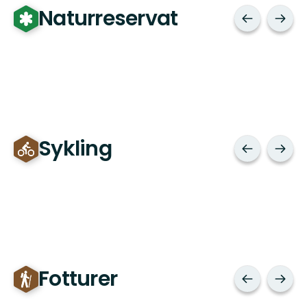
Naturreservat
Sykling
Fotturer