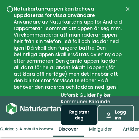
Naturkartan-appen kan behöva
Lukk
uppdateras för vissa användare
Användare av Naturkartans app för Android
rapporterar i sommar att appen är seg mm.
Vi rekommenderar att man raderar appen
helt från sin telefon i så fall och laddar ned
igen! Då skall den fungera bättre. Den
befintliga appen skall ersättas av en ny app
efter sommaren. Den gamla appen laddar
all data för hela landet lokalt i appen (för
att klara offline-läge) men det innebär att
den blir för stor för vissa telefoner - då
behöver den raderas och laddas ned igen!
Utforsk
Guider
Fylker
Kommuner
Bli kunde
Registrer
Logg
deg
inn
Discover
Miniguider
Artikle
Guider
Älmhults kommun