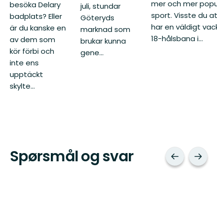
mer och mer popu
besöka Delary
juli, stundar
sport. Visste du at
badplats? Eller
Göteryds
har en väldigt vac
är du kanske en
marknad som
18-hålsbana i...
av dem som
brukar kunna
kör förbi och
gene...
inte ens
upptäckt
skylte...
Spørsmål og svar