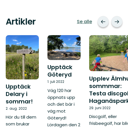
Artikler
Se alle
Upptäck
Göteryd
Upplev Älmhul
1. juli 2022
sommmar:
Upptäck
Väg 120 har
Testa discgol
Delary i
öppnats upp
Haganäspar
sommar!
och det bär i
29. juni 2022
2. aug. 2022
väg mot
Discgolf, eller
Hör du till dem
Göteryd!
frisbeegolf, har bli
som brukar
Lördagen den 2