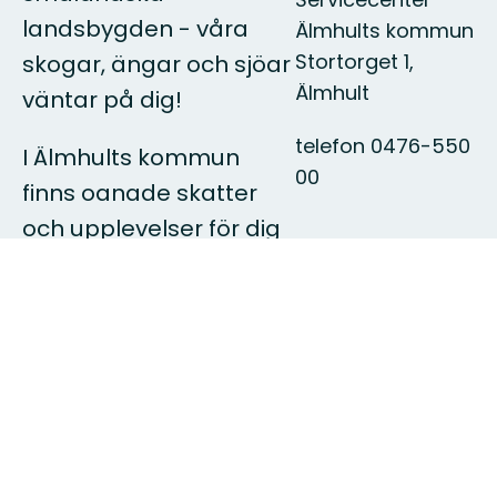
landsbygden - våra
Älmhults kommun
Stortorget 1,
skogar, ängar och sjöar
Älmhult
väntar på dig!
telefon 0476-550
I Älmhults kommun
00
finns oanade skatter
och upplevelser för dig
som vill utforska vår del
av Småland. Vandra i
något av våra 12
naturreservat, bada,
fiska eller hitta ditt helt
eget äventyr. Med
Naturkartan vill vi