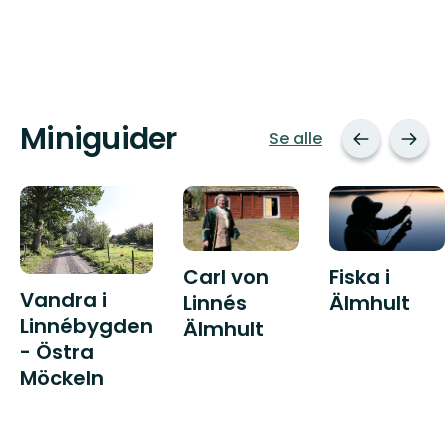
Miniguider
Se alle
Carl von
Fiska i
Vandra i
Linnés
Älmhult
Linnébygden
Älmhult
- Östra
Möckeln