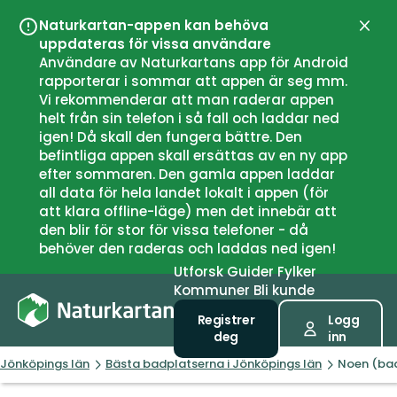
Naturkartan-appen kan behöva
Lukk
uppdateras för vissa användare
Användare av Naturkartans app för Android
rapporterar i sommar att appen är seg mm.
Vi rekommenderar att man raderar appen
helt från sin telefon i så fall och laddar ned
igen! Då skall den fungera bättre. Den
befintliga appen skall ersättas av en ny app
efter sommaren. Den gamla appen laddar
all data för hela landet lokalt i appen (för
att klara offline-läge) men det innebär att
den blir för stor för vissa telefoner - då
behöver den raderas och laddas ned igen!
Utforsk
Guider
Fylker
Kommuner
Bli kunde
Registrer
Logg
deg
inn
Jönköpings län
Bästa badplatserna i Jönköpings län
Noen (bad