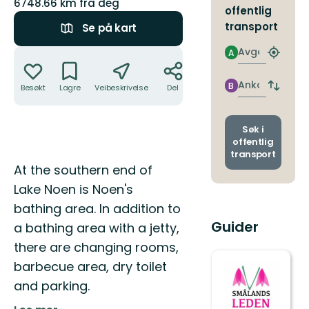
6748.66 km fra deg
offentlig
transport
Se på kart
Avgang
Handlinger
A
Finn
nærme
holdepl
Ankomst
B
Besøkt
Lagre
Veibeskrivelse
Del
Bytt
avgang
og
ankoms
Søk i
offentlig
transport
Beskrivelse
At the southern end of
Lake Noen is Noen's
bathing area. In addition to
Guider
a bathing area with a jetty,
there are changing rooms,
barbecue area, dry toilet
and parking.