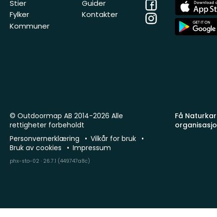
Facebook
App
Stier
Guider
Store
Fylker
Kontakter
Instagram
App
Kommuner
Store
© Outdoormap AB 2014-2026 Alle
Få Naturkart
rettigheter forbeholdt
organisasj
Personvernerklæring
Vilkår for bruk
Bruk av cookies
Impressum
phx-sto-02 · 26.7.1 (449747a8c)