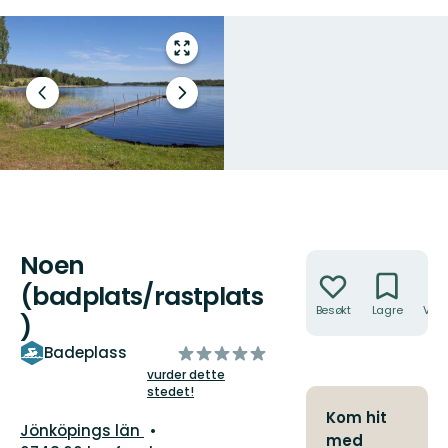
Gå
til
fullskjerm
Forrige
Neste
lysbilde
slide
Noen
Handlinger
(badplats/rastplats
Besøkt
Lagre
Veib
)
av
Badeplass
5
vurder dette
stedet!
stjerner
Kom hit
Fylke:
Jönköpings län
med