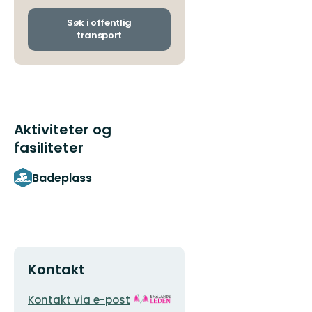
og
ankomststopp
Søk i offentlig
transport
Aktiviteter og
fasiliteter
Badeplass
Kontakt
E-
Organisasjonens
Kontakt via e-post