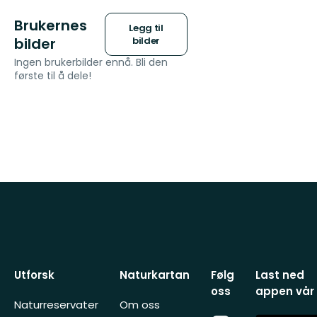
Brukernes
Legg til
bilder
bilder
Ingen brukerbilder ennå. Bli den
første til å dele!
Utforsk
Naturkartan
Følg
Last ned
oss
appen vår
Naturreservater
Om oss