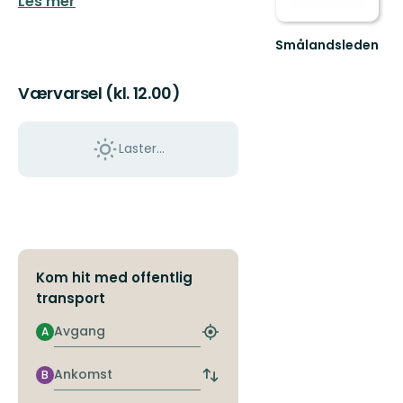
Les mer
Smålandsleden
Upplev
Smålands
Værvarsel (kl. 12.00)
omväxlande
natur
och
rika
Laster…
kultu...
Kom hit med offentlig
transport
Avgang
A
Finn
nærmeste
holdeplass
Ankomst
B
Bytt
avgangs-