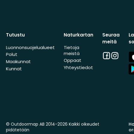
Tutustu
Naturkartan
Seuraa
L
meitä
s
Luonnonsuojelualueet
Tietoja
meistä
Facebook
Instagra
A
Polut
St
Oppaat
Maakunnat
A
Yhteystiedot
Kunnat
St
© Outdoormap AB 2014-2026 Kaikki oikeudet
Ha
pidätetään
or