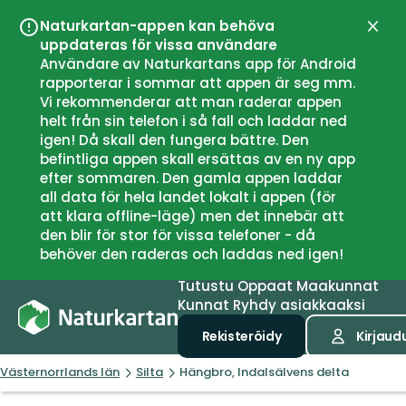
Naturkartan-appen kan behöva
Sulje
uppdateras för vissa användare
Användare av Naturkartans app för Android
rapporterar i sommar att appen är seg mm.
Vi rekommenderar att man raderar appen
helt från sin telefon i så fall och laddar ned
igen! Då skall den fungera bättre. Den
befintliga appen skall ersättas av en ny app
efter sommaren. Den gamla appen laddar
all data för hela landet lokalt i appen (för
att klara offline-läge) men det innebär att
den blir för stor för vissa telefoner - då
behöver den raderas och laddas ned igen!
Tutustu
Oppaat
Maakunnat
Kunnat
Ryhdy asiakkaaksi
Rekisteröidy
Kirjaud
Västernorrlands län
Silta
Hängbro, Indalsälvens delta