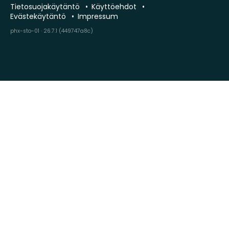
Tietosuojakäytäntö
Käyttöehdot
Evästekäytäntö
Impressum
phx-sto-01 · 26.7.1 (449747a8c)