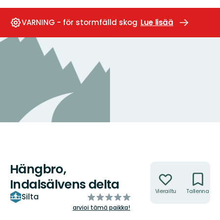
VARNING - för stormfälld skog
Lue lisää
Hängbro,
Toiminnot
Indalsälvens delta
Vierailtu
Tallenna
/5
Silta
tähteä
arvioi tämä paikka!