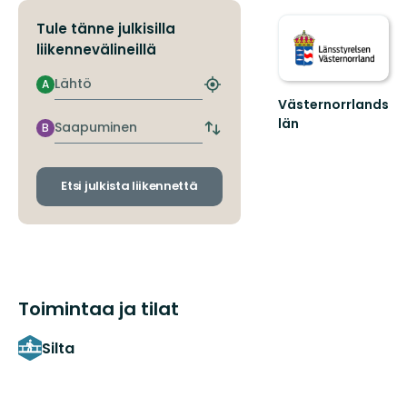
Tule tänne julkisilla
liikennevälineillä
Lähtö
A
Etsi
Västernorrlands
lähin
pysäkki
län
Saapuminen
B
Vaihda
lähtö-
ja
saapumispysäkit
Etsi julkista liikennettä
Toimintaa ja tilat
Silta