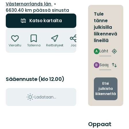
Kunta:
Västernorrlands län
6630.40 km päässä sinusta
Tule
tänne
Katso kartalta
julkisilla
Toiminnot
liikennevä
lineillä
Vierailtu
Tallenna
Reittiohjeet
Jaa
Lähtö
A
Etsi
lähin
pysäkki
Saapuminen
B
Vaihda
lähtö-
ja
Sääennuste (klo 12.00)
saapum
Etsi
julkista
liikennettä
Ladataan…
Oppaat