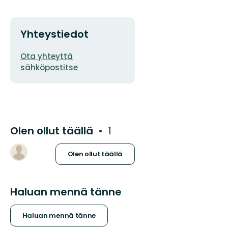
Yhteystiedot
Sähköpostiosoite
Ota yhteyttä
sähköpostitse
Olen ollut täällä
1
Olen ollut täällä
Haluan mennä tänne
Haluan mennä tänne