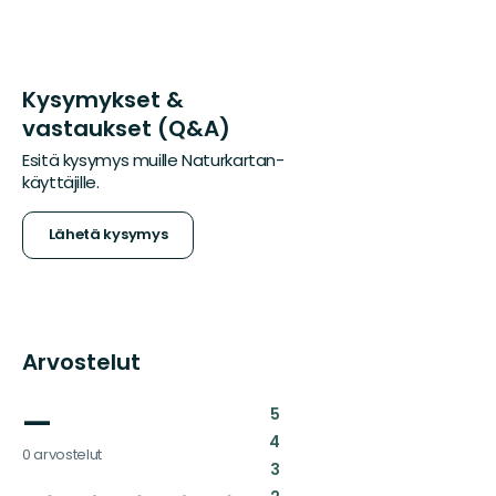
Kysymykset &
vastaukset (Q&A)
Esitä kysymys muille Naturkartan-
käyttäjille.
Lähetä kysymys
Arvostelut
—
:
5
:
4
0 arvostelut
:
3
: