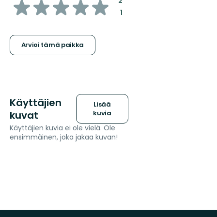
/5
2
:
1
tähteä
Arvioi tämä paikka
Käyttäjien
Lisää
kuvat
kuvia
Käyttäjien kuvia ei ole vielä. Ole
ensimmäinen, joka jakaa kuvan!