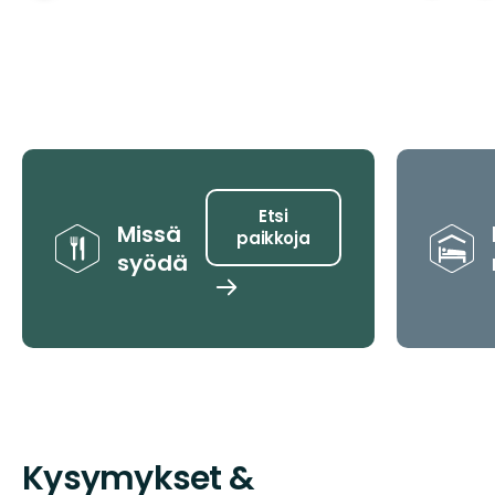
Vinkit
Etsi
Missä
paikkoja
syödä
Etsi
paikkoja
Kysymykset &