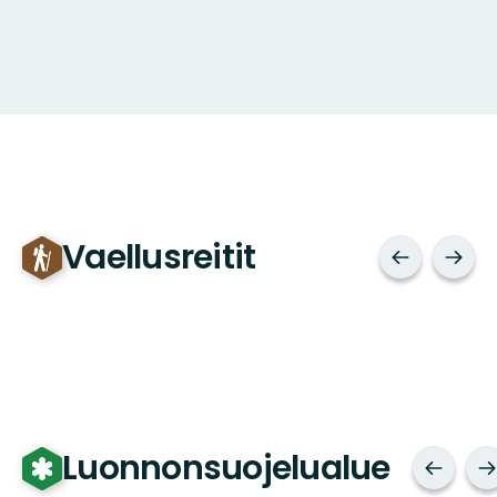
Vaellusreitit
Luonnonsuojelualue