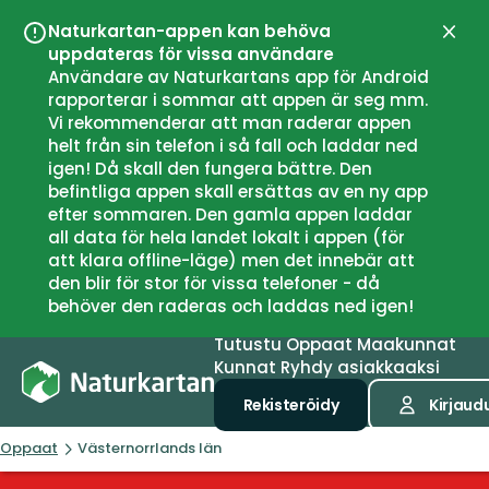
Naturkartan-appen kan behöva
Sulje
uppdateras för vissa användare
Användare av Naturkartans app för Android
rapporterar i sommar att appen är seg mm.
Vi rekommenderar att man raderar appen
helt från sin telefon i så fall och laddar ned
igen! Då skall den fungera bättre. Den
befintliga appen skall ersättas av en ny app
efter sommaren. Den gamla appen laddar
all data för hela landet lokalt i appen (för
att klara offline-läge) men det innebär att
den blir för stor för vissa telefoner - då
behöver den raderas och laddas ned igen!
Tutustu
Oppaat
Maakunnat
Kunnat
Ryhdy asiakkaaksi
Rekisteröidy
Kirjaud
Oppaat
Västernorrlands län