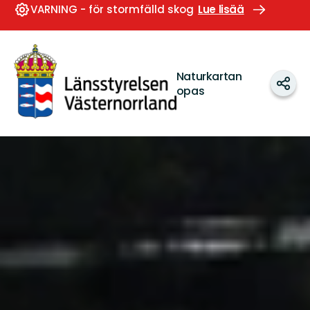
VARNING - för stormfälld skog
Lue lisää
Västernorrlands
län
Naturkartan
Jaa
opas