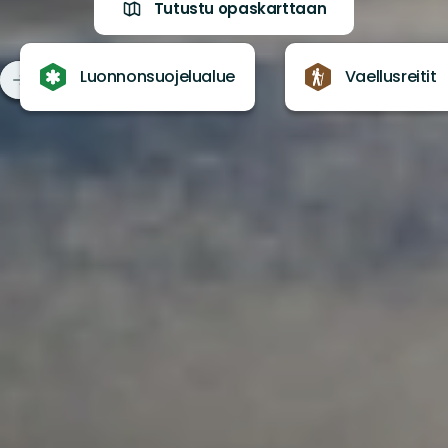
Tutustu opaskarttaan
Luonnonsuojelualue
Vaellusreitit