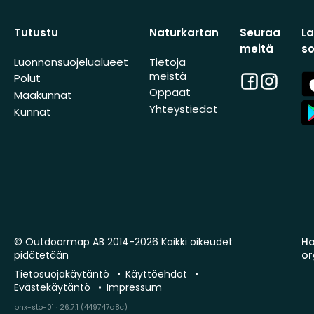
Tutustu
Naturkartan
Seuraa
L
meitä
s
Luonnonsuojelualueet
Tietoja
meistä
Facebook
Instagra
A
Polut
St
Oppaat
Maakunnat
A
Yhteystiedot
Kunnat
St
© Outdoormap AB 2014-2026 Kaikki oikeudet
Ha
pidätetään
or
Tietosuojakäytäntö
Käyttöehdot
Evästekäytäntö
Impressum
phx-sto-01 · 26.7.1 (449747a8c)