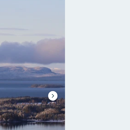
Seuraava
dia