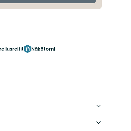
ellusreitit
Näkötorni