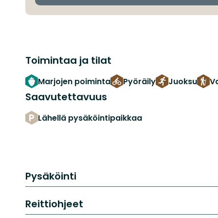
Toimintaa ja tilat
Marjojen poiminta
Pyöräily
Juoksu
Va
Saavutettavuus
Lähellä pysäköintipaikkaa
Pysäköinti
Reittiohjeet