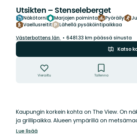
Utsikten – Stenseleberget
Näkötorni
Marjojen poiminta
Pyöräily
J
Vaellusreitit
Lähellä pysäköintipaikkaa
Kunta:
Västerbottens län
6481.33 km päässä sinusta
Katso ka
Toiminnot
Vierailtu
Tallenna
Kuvaus
Kaupungin korkein kohta on The View. On näk
ja grillipaikka. Alueen ympärillä on metsäma
Lue lisää