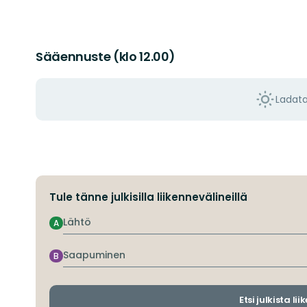
Sääennuste (klo 12.00)
Ladat
Tule tänne julkisilla liikennevälineillä
Lähtö
A
Saapuminen
B
Etsi julkista li