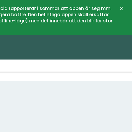
oid rapporterar i sommar att appen är seg mm.
Sulje
gera bättre. Den befintliga appen skall ersättas
fline-läge) men det innebär att den blir för stor