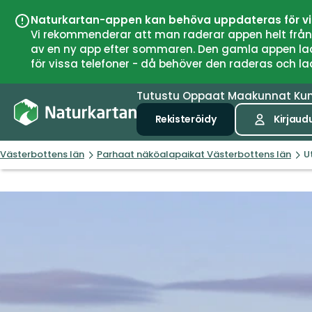
Naturkartan-appen kan behöva uppdateras för v
Vi rekommenderar att man raderar appen helt från si
av en ny app efter sommaren. Den gamla appen laddar
för vissa telefoner - då behöver den raderas och l
Tutustu
Oppaat
Maakunnat
Ku
Rekisteröidy
Kirjaud
Västerbottens län
Parhaat näköalapaikat Västerbottens län
U