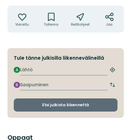
Toiminnot
Vierailtu
Tallenna
Reittiohjeet
Jaa
Tule tänne julkisilla liikennevälineillä
Lähtö
A
Etsi
lähin
pysäkki
Saapuminen
B
Vaihda
lähtö-
ja
saapumispys
Etsi julkista liikennettä
Oppaat