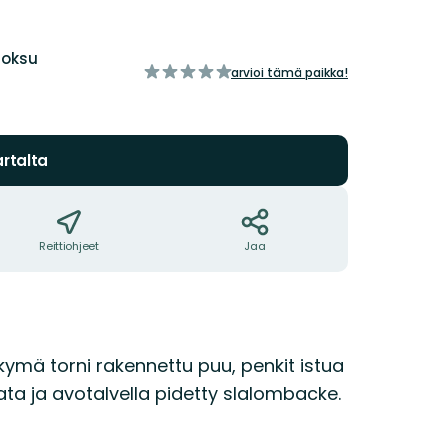
uoksu
/5
arvioi tämä paikka!
tähteä
rtalta
Reittiohjeet
Jaa
ymä torni rakennettu puu, penkit istua
ata ja avotalvella pidetty slalombacke.