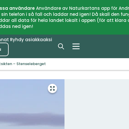
issa användare
Användare av Naturkartans app för Andr
n telefon i så fall och laddar ned igen! Då skall den fun
 all data för hela landet lokalt i appen (för att klara of
addas ned igen!
nnat
Ryhdy asiakkaaksi
u
tsikten – Stenseleberget
Siirry
koko
näytön
alueelle