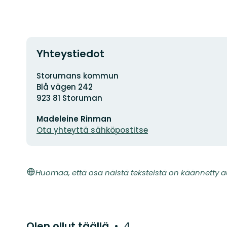
Yhteystiedot
Osoite
Storumans kommun
Blå vägen 242
923 81 Storuman
Sähköpostiosoite
Madeleine Rinman
Ota yhteyttä sähköpostitse
Huomaa, että osa näistä teksteistä on käännetty a
Olen ollut täällä
4