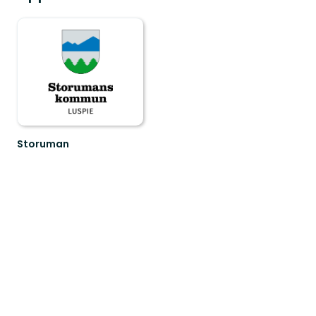
Storuman
Välkommen
till
Storumans
fantastiska
friluftsliv!