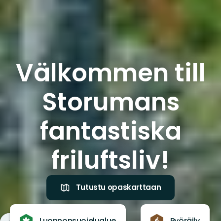
Välkommen till
Storumans
fantastiska
friluftsliv!
Tutustu opaskarttaan
Luonnonsuojelualue
Pyöräily