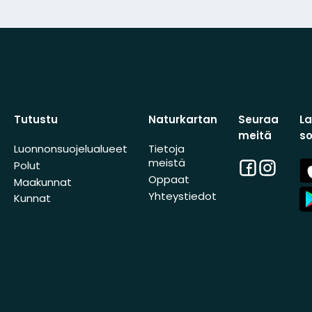
Tutustu
Naturkartan
Seuraa
L
meitä
s
Luonnonsuojelualueet
Tietoja
meistä
Facebook
Instagra
A
Polut
St
Oppaat
Maakunnat
A
Yhteystiedot
Kunnat
St