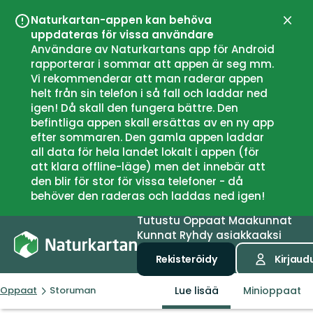
Naturkartan-appen kan behöva
Sulje
uppdateras för vissa användare
Användare av Naturkartans app för Android
rapporterar i sommar att appen är seg mm.
Vi rekommenderar att man raderar appen
helt från sin telefon i så fall och laddar ned
igen! Då skall den fungera bättre. Den
befintliga appen skall ersättas av en ny app
efter sommaren. Den gamla appen laddar
all data för hela landet lokalt i appen (för
att klara offline-läge) men det innebär att
den blir för stor för vissa telefoner - då
behöver den raderas och laddas ned igen!
Tutustu
Oppaat
Maakunnat
Kunnat
Ryhdy asiakkaaksi
Rekisteröidy
Kirjaud
Lue lisää
Minioppaat
Oppaat
Storuman