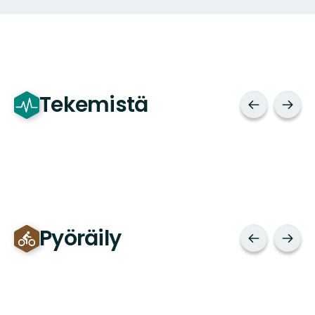
Tekemistä
Pyöräily