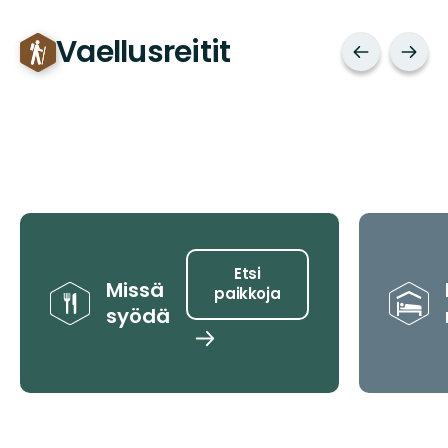
Vaellusreitit
Vinkit
Etsi
Missä
paikkoja
syödä
Etsi
paikkoja