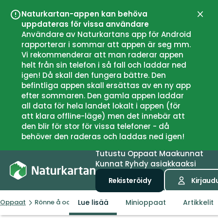
Naturkartan-appen kan behöva
Sulje
uppdateras för vissa användare
Användare av Naturkartans app för Android
rapporterar i sommar att appen är seg mm.
Vi rekommenderar att man raderar appen
helt från sin telefon i så fall och laddar ned
igen! Då skall den fungera bättre. Den
befintliga appen skall ersättas av en ny app
efter sommaren. Den gamla appen laddar
all data för hela landet lokalt i appen (för
att klara offline-läge) men det innebär att
den blir för stor för vissa telefoner - då
behöver den raderas och laddas ned igen!
Tutustu
Oppaat
Maakunnat
Kunnat
Ryhdy asiakkaaksi
Rekisteröidy
Kirjaud
Lue lisää
Minioppaat
Artikkelit
Oppaat
Rönne å och Ringsjön