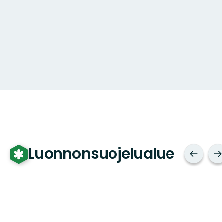
Luonnonsuojelualue