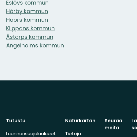
Eslövs kommun
Hörby kommun
Höörs kommun
Klippans kommun
Åstorps kommun
Ängelholms kommun
Tutustu
Naturkartan
Seuraa
L
meitä
s
Luonnonsuojelualueet
Tietoja