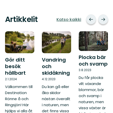
Artikkelit
Katso kaikki
Plocka bär
Gör ditt
Vandring
och svamp
besök
och
3.8.2023
hållbart
skidåkning
Du får plocka
2.1.2024
4.12.2023
vilt växande
Välkommen till
Du kan gå eller
blommor, bär
Destination
åka skidor
och svamp i
Rönne å och
nästan överallt
naturen, men
Ringsjön! Här
i naturen, men
vissa växter är
hjälps vi alla åt
det finns vissa