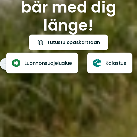
bär med dig
länge!
Tutustu opaskarttaan
Luonnonsuojelualue
Kalastus