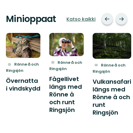
Minioppaat
Katso kaikki
Rönne å och
Rönne å och
Rönne å och
Ringsjön
Ringsjön
Ringsjön
Fågellivet
Övernatta
Vulkansafari
längs med
i vindskydd
längs med
Rönne å
Rönne å och
och runt
runt
Ringsjön
Ringsjön