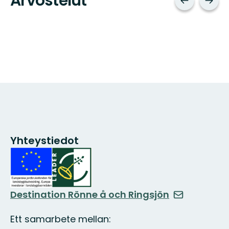
Arvostelut
Yhteystiedot
Destination Rönne å och Ringsjön
Ett samarbete mellan: