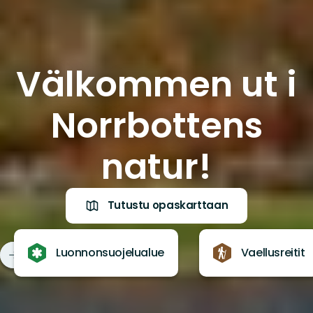
Välkommen ut i
Norrbottens
natur!
Tutustu opaskarttaan
Luonnonsuojelualue
Vaellusreitit