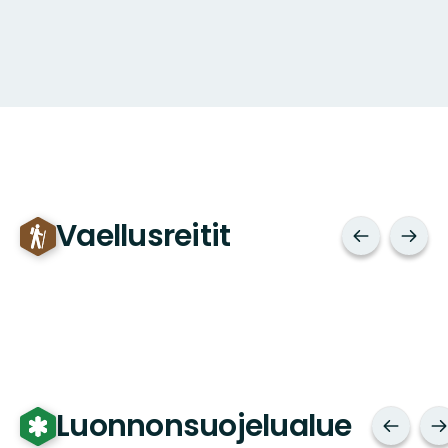
Vaellusreitit
Luonnonsuojelualue