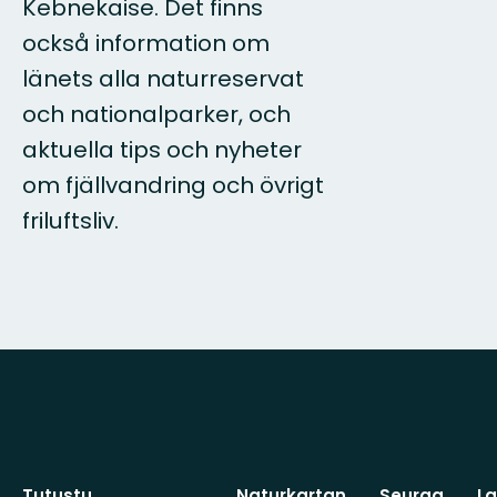
Kebnekaise. Det finns
också information om
länets alla naturreservat
och nationalparker, och
aktuella tips och nyheter
om fjällvandring och övrigt
friluftsliv.
Tutustu
Naturkartan
Seuraa
L