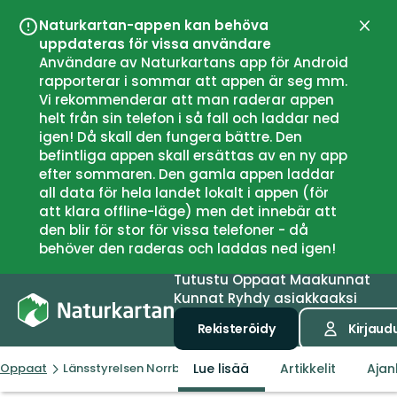
Naturkartan-appen kan behöva
Sulje
uppdateras för vissa användare
Användare av Naturkartans app för Android
rapporterar i sommar att appen är seg mm.
Vi rekommenderar att man raderar appen
helt från sin telefon i så fall och laddar ned
igen! Då skall den fungera bättre. Den
befintliga appen skall ersättas av en ny app
efter sommaren. Den gamla appen laddar
all data för hela landet lokalt i appen (för
att klara offline-läge) men det innebär att
den blir för stor för vissa telefoner - då
behöver den raderas och laddas ned igen!
Tutustu
Oppaat
Maakunnat
Kunnat
Ryhdy asiakkaaksi
Rekisteröidy
Kirjaud
Lue lisää
Artikkelit
Ajan
Oppaat
Länsstyrelsen Norrbottens län