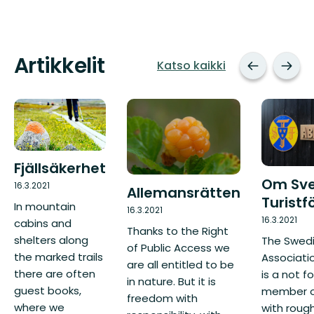
Artikkelit
Katso kaikki
Fjällsäkerhet
Om Sv
16.3.2021
Allemansrätten
Turistf
In mountain
16.3.2021
16.3.2021
cabins and
Thanks to the Right
shelters along
The Swedi
of Public Access we
the marked trails
Associati
are all entitled to be
there are often
is a not fo
in nature. But it is
guest books,
member o
freedom with
where we
with rough