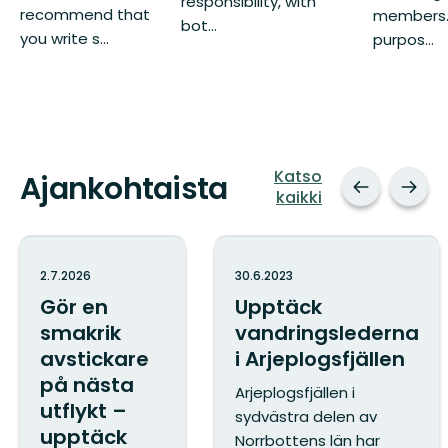
responsibility, with
recommend that
members.
bot...
you write s...
purpos...
Katso
Ajankohtaista
kaikki
2.7.2026
30.6.2023
Gör en
Upptäck
smakrik
vandringslederna
avstickare
i Arjeplogsfjällen
på nästa
Arjeplogsfjällen i
utflykt –
sydvästra delen av
upptäck
Norrbottens län har