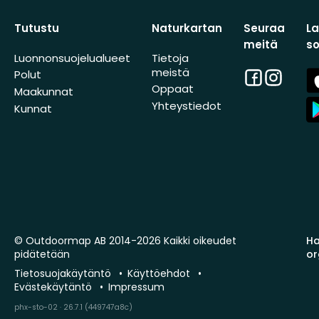
Tutustu
Naturkartan
Seuraa
L
meitä
s
Luonnonsuojelualueet
Tietoja
meistä
Facebook
Instagra
A
Polut
St
Oppaat
Maakunnat
A
Yhteystiedot
Kunnat
St
© Outdoormap AB 2014-2026 Kaikki oikeudet
Ha
pidätetään
or
Tietosuojakäytäntö
Käyttöehdot
Evästekäytäntö
Impressum
phx-sto-02 · 26.7.1 (449747a8c)