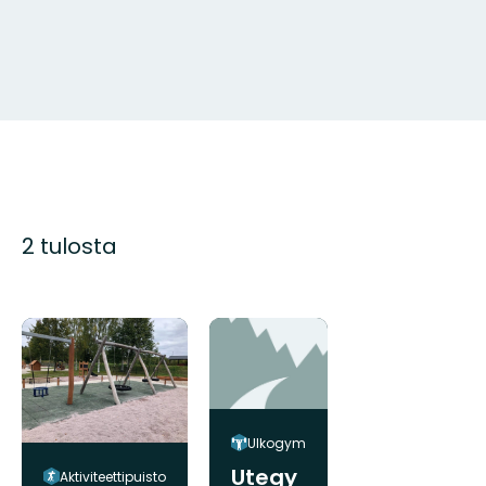
2 tulosta
Ulkogym
Utegy
Aktiviteettipuisto