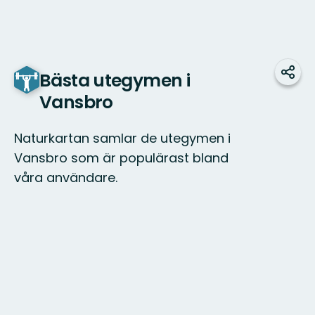
Bästa utegymen i
Jaa
Vansbro
Naturkartan samlar de utegymen i
Vansbro som är populärast bland
våra användare.
Kartta