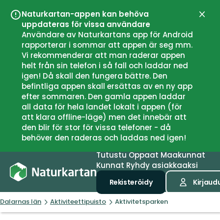
Naturkartan-appen kan behöva
Sulje
uppdateras för vissa användare
Användare av Naturkartans app för Android
rapporterar i sommar att appen är seg mm.
Vi rekommenderar att man raderar appen
helt från sin telefon i så fall och laddar ned
igen! Då skall den fungera bättre. Den
befintliga appen skall ersättas av en ny app
efter sommaren. Den gamla appen laddar
all data för hela landet lokalt i appen (för
att klara offline-läge) men det innebär att
den blir för stor för vissa telefoner - då
behöver den raderas och laddas ned igen!
Tutustu
Oppaat
Maakunnat
Kunnat
Ryhdy asiakkaaksi
Rekisteröidy
Kirjaud
Dalarnas län
Aktiviteettipuisto
Aktivitetsparken