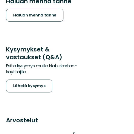
Haluan mennä tänne
Haluan mennä tänne
Kysymykset &
vastaukset (Q&A)
Esitä kysymys muille Naturkartan-
käyttäjille.
Lähetä kysymys
Arvostelut
: