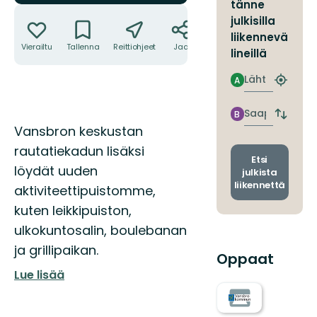
tänne
Toiminnot
julkisilla
liikennevä
Vierailtu
Tallenna
Reittiohjeet
Jaa
lineillä
Lähtö
A
Etsi
lähin
pysäkki
Saapuminen
B
Vaihda
Kuvaus
Vansbron keskustan
lähtö-
ja
rautatiekadun lisäksi
saapum
Etsi
löydät uuden
julkista
liikennettä
aktiviteettipuistomme,
kuten leikkipuiston,
ulkokuntosalin, boulebanan
ja grillipaikan.
Oppaat
Lue lisää