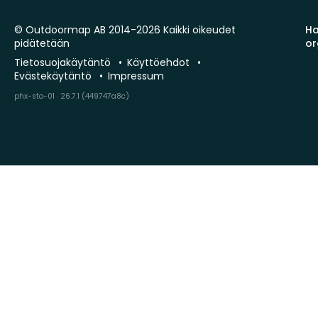
© Outdoormap AB 2014-2026 Kaikki oikeudet
Ha
pidätetään
or
Tietosuojakäytäntö
Käyttöehdot
Evästekäytäntö
Impressum
phx-sto-01 · 26.7.1 (449747a8c)