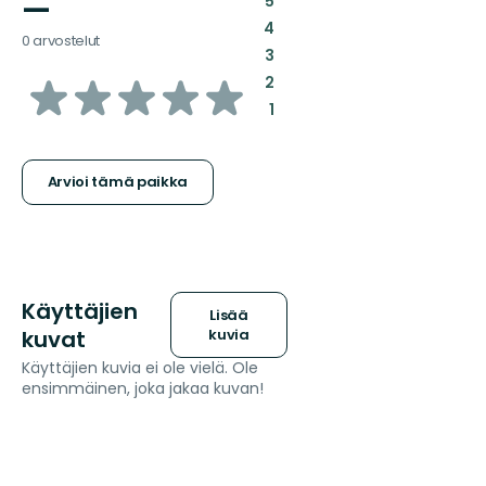
—
5
:
4
0 arvostelut
:
3
/5
:
2
:
1
tähteä
Arvioi tämä paikka
Käyttäjien
Lisää
kuvat
kuvia
Käyttäjien kuvia ei ole vielä. Ole
ensimmäinen, joka jakaa kuvan!