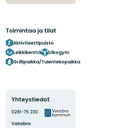
Toimintaa ja tilat
Aktiviteettipuisto
Leikkikenttä
Ulkogym
Grillipaikka/Tulentekopaikka
Yhteystiedot
Osoite
Organisaation
0281-75 230
logotyyppi
Sähköpostiosoite
Vansbro