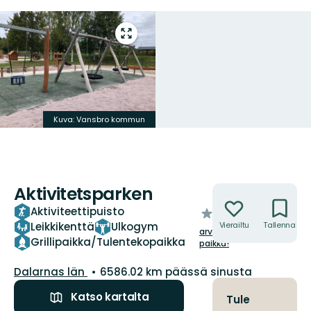
Siirry
koko
näytön
alueelle
Kuva: Vansbro kommun
Aktivitetsparken
Toiminnot
Aktiviteettipuisto
/5
Leikkikenttä
Ulkogym
Vierailtu
Tallenna
tähteä
arvioi tämä
Grillipaikka/Tulentekopaikka
paikka!
Kunta:
Dalarnas län
6586.02 km päässä sinusta
Katso kartalta
Tule