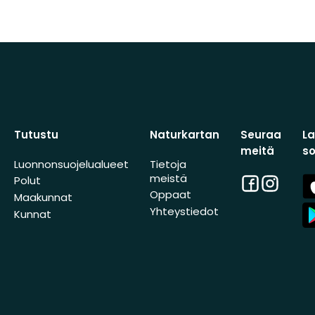
Tutustu
Naturkartan
Seuraa
L
meitä
s
Luonnonsuojelualueet
Tietoja
meistä
Facebook
Instagra
A
Polut
St
Oppaat
Maakunnat
A
Yhteystiedot
Kunnat
St